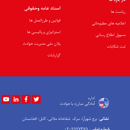
اسناد عامه وحقوقی
ریاست ها
قوانین و طرزالعمل ها
اعلامیه های مطبوعاتی
استراتیژی و پالیسی ها
مسوول اطلاع رسانی
پلان ملی مدیریت حوادث
ثبت شکایات
گزارشات
Youtube
LinkedIn
Facebook
Twitter
اداره
آمادگی مبارزه با حوادث
نشانی
: برج شهرآرا، سرک شفاخانه ملالی، کابل- افغانستان
شماره تماس
: ۰۲۰۲۵۲۷۳۷۵