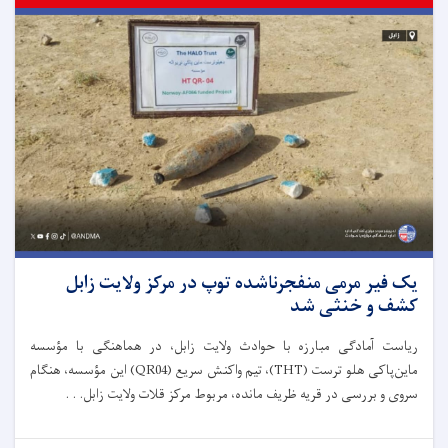
یک فیر مرمی منفجرناشده توپ در مرکز ولایت زابل
کشف و خنثی شد
ریاست آمادگی مبارزه با حوادث ولایت زابل، در هماهنگی با مؤسسه
ماین‌پاکی هلو ترست (THT)، تیم واکنش سریع (QR04) این مؤسسه، هنگام
سروی و بررسی در قریه ظریف مانده، مربوط مرکز قلات ولایت زابل. . .