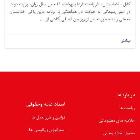
کابل – افغانستان، قراراست فردا پنج‌شنبه 16 حمل سال روان، وزارت دولت
در امور رسیدگی به حوادث در همآهنگی با برنامه ماین پاکی افغانستان
محفلی را به منظور تجلیل از روز بین المللی آگاهی از . . .
بیشتر
در باره ما
اسناد عامه وحقوقی
ریاست ها
قوانین و طرزالعمل ها
اعلامیه های مطبوعاتی
استراتیژی و پالیسی ها
مسوول اطلاع رسانی