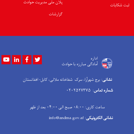
پلان ملی مدیریت حوادث
ثبت شکایات
گزارشات
Youtube
LinkedIn
Facebook
Twitter
اداره
آمادگی مبارزه با حوادث
نشانی
: برج شهرآرا، سرک شفاخانه ملالی، کابل- افغانستان
شماره تماس
: ۰۲۰۲۵۲۷۳۷۵
ساعت کاری: ۰۸:۰۰ صبح الی ۰۴:۰۰ بعد از ظهر
نشانی الکترونیکی
: info@andma.gov.af