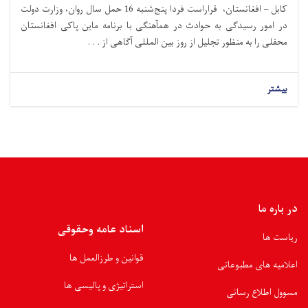
کابل – افغانستان، قراراست فردا پنج‌شنبه 16 حمل سال روان، وزارت دولت
در امور رسیدگی به حوادث در همآهنگی با برنامه ماین پاکی افغانستان
محفلی را به منظور تجلیل از روز بین المللی آگاهی از . . .
بیشتر
در باره ما
اسناد عامه وحقوقی
ریاست ها
قوانین و طرزالعمل ها
اعلامیه های مطبوعاتی
استراتیژی و پالیسی ها
مسوول اطلاع رسانی