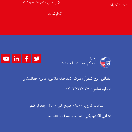
پلان ملی مدیریت حوادث
ثبت شکایات
گزارشات
Youtube
LinkedIn
Facebook
Twitter
اداره
آمادگی مبارزه با حوادث
نشانی
: برج شهرآرا، سرک شفاخانه ملالی، کابل- افغانستان
شماره تماس
: ۰۲۰۲۵۲۷۳۷۵
ساعت کاری: ۰۸:۰۰ صبح الی ۰۴:۰۰ بعد از ظهر
نشانی الکترونیکی
: info@andma.gov.af