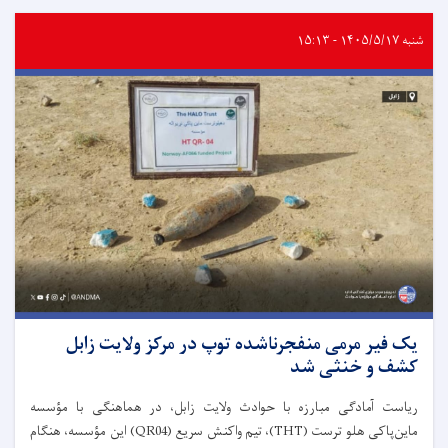
شنبه ۱۴۰۵/۵/۱۷ - ۱۵:۱۳
یک فیر مرمی منفجرناشده توپ در مرکز ولایت زابل
کشف و خنثی شد
ریاست آمادگی مبارزه با حوادث ولایت زابل، در هماهنگی با مؤسسه
ماین‌پاکی هلو ترست (THT)، تیم واکنش سریع (QR04) این مؤسسه، هنگام