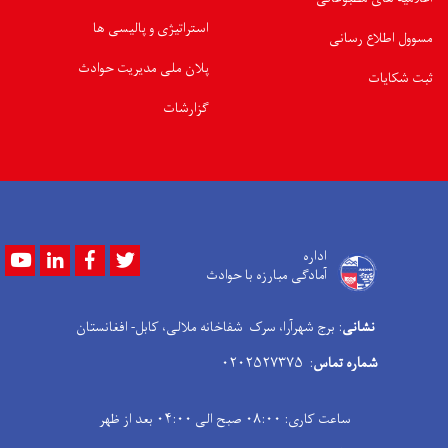
استراتیژی و پالیسی ها
مسوول اطلاع رسانی
پلان ملی مدیریت حوادث
ثبت شکایات
گزارشات
Youtube
LinkedIn
Facebook
Twitter
اداره
آمادگی مبارزه با حوادث
نشانی
: برج شهرآرا، سرک شفاخانه ملالی، کابل- افغانستان
شماره تماس
: ۰۲۰۲۵۲۷۳۷۵
ساعت کاری: ۰۸:۰۰ صبح الی ۰۴:۰۰ بعد از ظهر