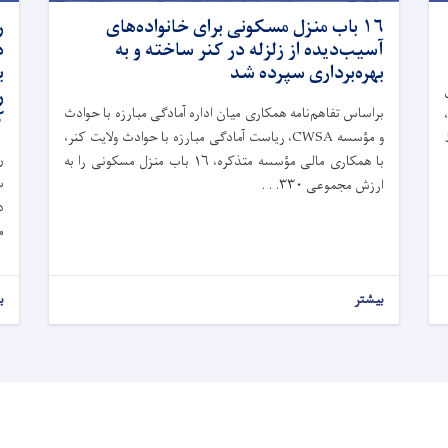
۱۶ باب منزل مسکونی برای خانواده‌های
ر
آسیب‌دیده از زلزله در کنر ساخته و به
د
بهره‌برداری سپرده شد
ب
ر
براساس تفاهم‌نامه همکاری میان اداره آمادگی مبارزه با حوادث
اهندگان دنمارک (DRC)،
ک
و مؤسسه CWSA، ریاست آمادگی مبارزه با حوادث ولایت کنر،
ط
ر
با همکاری مالی مؤسسه متذکره، ۱۶ باب منزل مسکونی را به
ارزش مجموعی ۳۳۰. . .
د
م
بیشتر
ب