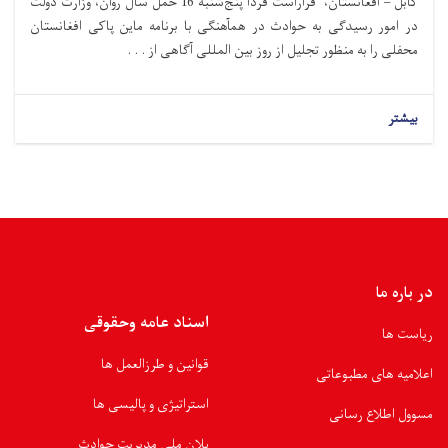
کابل – افغانستان، قراراست فردا پنج‌شنبه 16 حمل سال روان، وزارت دولت
در امور رسیدگی به حوادث در همآهنگی با برنامه ماین پاکی افغانستان
محفلی را به منظور تجلیل از روز بین المللی آگاهی از . . .
بیشتر
در باره ما
اسناد عامه وحقوقی
ریاست ها
قوانین و طرزالعمل ها
اعلامیه های مطبوعاتی
استراتیژی و پالیسی ها
مسوول اطلاع رسانی
پلان ملی مدیریت حوادث