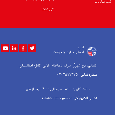
ثبت شکایات
گزارشات
Youtube
LinkedIn
Facebook
Twitter
اداره
آمادگی مبارزه با حوادث
نشانی
: برج شهرآرا، سرک شفاخانه ملالی، کابل- افغانستان
شماره تماس
: ۰۲۰۲۵۲۷۳۷۵
ساعت کاری: ۰۸:۰۰ صبح الی ۰۴:۰۰ بعد از ظهر
نشانی الکترونیکی
: info@andma.gov.af