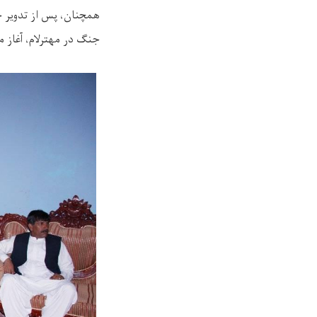
همچنان، پس از تدویر ج
جنگ در مهترلام، آغاز م