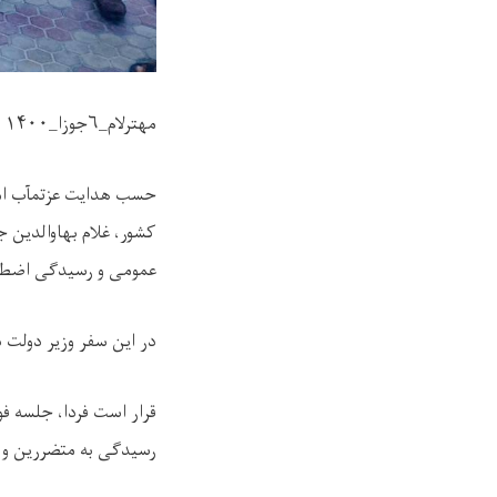
مهترلام_۶جوزا_۱۴۰۰
حسب هدایت عزتمآب امر
کشور، غلام بهاوالدین 
عمومی و رسیدگی اضطرا
در این سفر وزیر دولت د
قرار است فردا، جلسه ف
رسیدگی به متضررین و ب