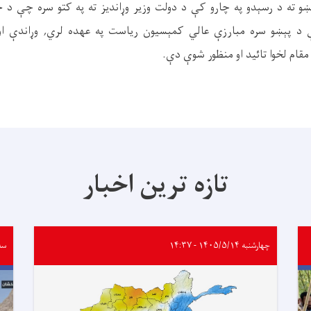
ښو ته د رسېدو په چارو کې د دولت وزیر وړاندیز ته په کتو سره چې د
 د پېښو سره مبارزې عالي کمېسیون ریاست په عهده لري, وړاندې او 
ام لخوا تائید او منظور شوې دې.
تازه ترین اخبار
چهارشنبه ۱۴۰۵/۵/۱۴ - ۱۴:۳۷
سه‌شنب