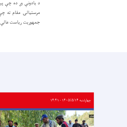
د یادونې وړ ده چې پې
مرستیالۍ مقام ته چې
جمهوریت ریاست عالي مق
چهارشنبه ۱۴۰۵/۵/۱۴ - ۱۴:۴۱