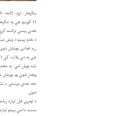
ننګرهار - لړم - 22مه - 1399
نقدي پیسې ترلاسه کړې
زره افغانۍ ووېشل شوی
چې په دې ولایت کې 1 کور په بشپړه او 10 کورونه په نیمه توګه ویجاړ شوي وو.
ویجاړ شوي وو, ووېشل 
دغه نقدي مرستې د ننګر
شوی.
د لومړي ځل لپاره زیان
بنسټ داسي پېښو لپاره 