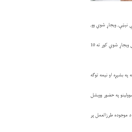
 چې په ننګرهار ولایت کې هستوګن ځایونه یې د روان کال د وږي میاشتې په 5,4 او 6مې نېټې, ویجاړ شوي وو,
د نقدو پیسو د ويش میکانیزم په مطابق, هر بشپړ ویجاړ شوي کور ته 123,946 افغانۍ او هر نیمایې ویجاړ شوي کور ته 10
نیو ته چې مخکي یې کورونه په بشپړه او نیمه توګه
وولینو په حضور ووېشل
د موجوده طرزالعمل پر