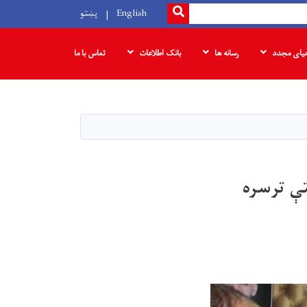
SEARCH
English
پښتو
حیای مجدد
رسانه ها
بانک‌ اطلاعات
تماس با ما
تې ترسره