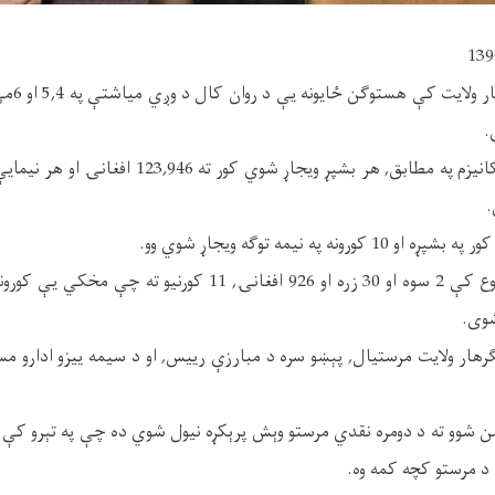
11 کورنیو
.
.
باید وویل شي: په مجموع کې 2 سوه او 30 زره او 926 افغانۍ, 11 کور
شوی.
هار ولایت مرستیال, پېښو سره د مبارزې رییس, او د سیمه ییزو ادارو مس
من شوو ته د دومره نقدي مرستو وېش پرېکړه نیول شوي ده چې په تېرو کې 
د مرستو کچه کمه وه.