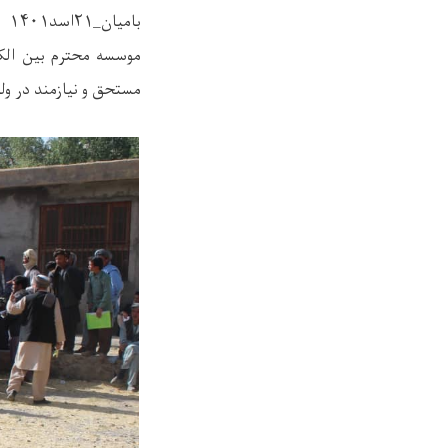
بامیان_۲۱اسد۱۴۰۱
مستحق و نیازمند در ولسوالی یکا ولنگ نمبر ۱، برای هر خ