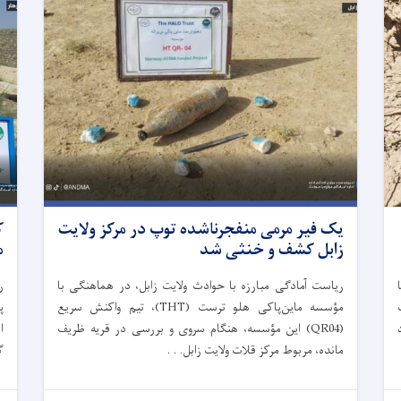
یک فیر مرمی منفجرناشده توپ در مرکز ولایت
ک
زابل کشف و خنثی شد
م
ریاست آمادگی مبارزه با حوادث ولایت زابل، در هماهنگی با
ر
مؤسسه ماین‌پاکی هلو ترست (THT)، تیم واکنش سریع
(QR04) این مؤسسه، هنگام سروی و بررسی در قریه ظریف
ا
مانده، مربوط مرکز قلات ولایت زابل. . .
گ