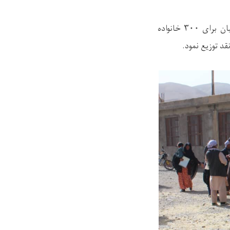
موسسه محترم بین الکلای اکشن اید در همکاری ریاست آمادگی مبارزه با حوادث ولایت بامیان برای ۳۰۰ خانواده