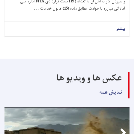
و سپردن کار به اهل آن به تعداد
(
15
)
بست
قراردادی
NTA
اداره ملی
آماد
گی مبارزه با حوادث
مطابق
ماده
(15)
قانون خدمات . . .
بیشتر
عکس ها و ویدیو ها
نمایش همه