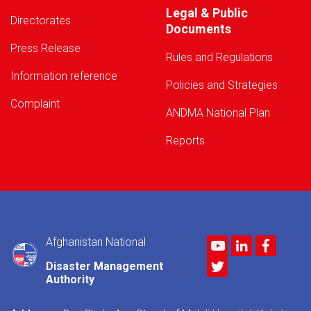
Legal & Public
Directorates
Documents
Press Release
Rules and Regulations
Information reference
Policies and Strategies
Complaint
ANDMA National Plan
Reports
Afghanistan National
Youtube
LinkedIn
Facebo
Twitter
Disaster Management
Authority