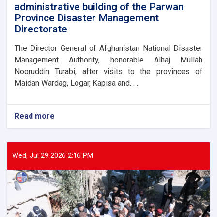
administrative building of the Parwan
Province Disaster Management
Directorate
The Director General of Afghanistan National Disaster
Management Authority, honorable Alhaj Mullah
Nooruddin Turabi, after visits to the provinces of
Maidan Wardag, Logar, Kapisa and. . .
Read more
about
The
Director
General
of
Wed, Jul 29 2026 2:16 PM
ANDMA
laid
the
foundation
stone
for