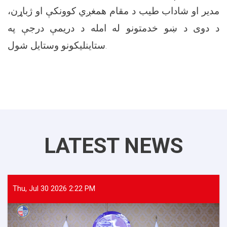
مدیر او شاداب طیب د مقام همغږي کوونکې او ژباړن،
د دوی د ښو خدمتونو له امله د دریمې درجې په
ستاینلیکونو وستایل شول.
LATEST NEWS
Thu, Jul 30 2026 2:22 PM