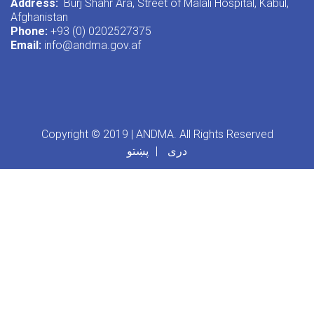
Address:
Burj Shahr Ara, Street of Malali Hospital, Kabul,
Afghanistan
Phone:
+93 (0) 0202527375
Email:
info@andma.gov.af
Copyright © 2019 | ANDMA. All Rights Reserved
دری
پښتو