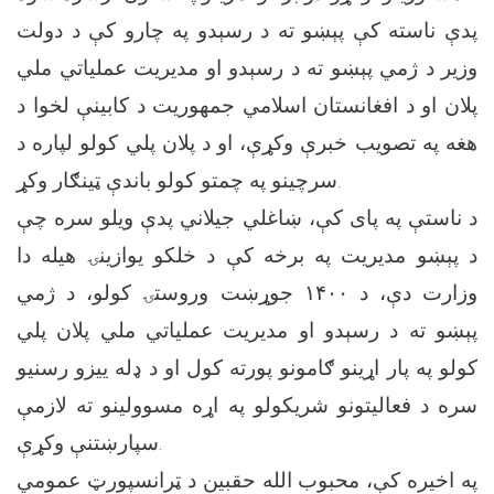
پدې ناسته کې پېښو ته د رسېدو په چارو کې د دولت
وزیر د ژمي پېښو ته د رسېدو او مدیریت عملیاتي ملي
پلان او د افغانستان اسلامي جمهوریت د کابینې لخوا د
هغه په تصویب خبرې وکړې، او د پلان پلي کولو لپاره د
سرچینو په چمتو کولو باندې ټینګار وکړ.
د ناستې په پای کې، ښاغلي جیلاني پدې ویلو سره چې
د پېښو مدیریت په برخه کې د خلکو یوازینۍ هیله دا
وزارت دې، د ۱۴۰۰ جوړښت وروستۍ کولو، د ژمي
پېښو ته د رسېدو او مدیریت عملیاتي ملي پلان پلي
کولو په پار اړینو ګامونو پورته کول او د ډله ییزو رسنیو
سره د فعالیتونو شریکولو په اړه مسوولینو ته لازمې
سپارښتنې وکړې.
په اخیره کې، محبوب الله حقبین د ټرانسپورټ عمومي