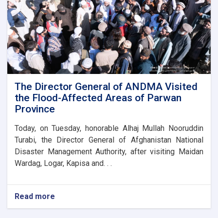
the
new
administrative
building
of
the
Parwan
Province
Disaster
The Director General of ANDMA Visited
Management
the Flood-Affected Areas of Parwan
Directorate
Province
Today, on Tuesday, honorable Alhaj Mullah Nooruddin
Turabi, the Director General of Afghanistan National
Disaster Management Authority, after visiting Maidan
Wardag, Logar, Kapisa and. . .
Read more
about
The
Director