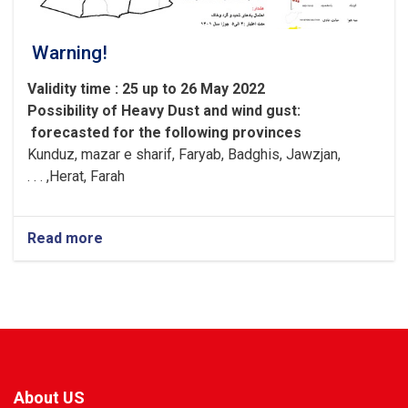
Warning!
Validity time : 25 up to 26 May 2022
Possibility of
Heavy
Dust and wind gust
:
forecasted for the following provinces
Kunduz, mazar e sharif, Faryab, Badghis, Jawzjan,
H
e
rat, Farah, . . .
Read more
about
Warning!
About US