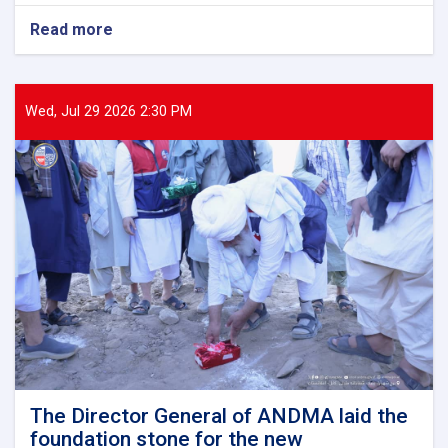
Read more
about
The
Director
General
of
Wed, Jul 29 2026 2:30 PM
ANDMA
held
a
meeting
with
representatives
of
international
and
domestic
organizations
to
assist
flood
victims
The Director General of ANDMA laid the
foundation stone for the new