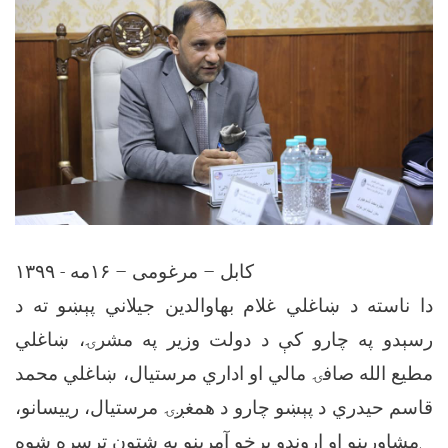
کابل – مرغومی – ۱۶مه - ۱۳۹۹
دا ناسته د ښاغلي غلام بهاوالدین جیلاني پېښو ته د
رسېدو په چارو کې د دولت وزیر په مشرۍ، ښاغلي
مطیع الله صافۍ مالي او اداري مرستیال، ښاغلي محمد
قاسم حیدري د پېښو چارو د همغږۍ مرستیال، رییسانو،
مشاورینو او اړوندو برخو آمرینو په شتون ترسره شوه.