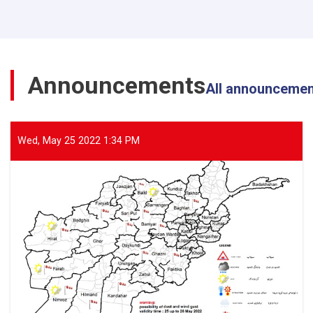
General
of
ANDMA
Visited
the
Announcements
Flood-
All announceme
Affected
Areas
of
Parwan
Wed, May 25 2022 1:34 PM
Province