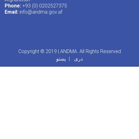
Phone:
+93 (0) 0202527375
Email:
info@andma.gov.af
Copyright © 2019 | ANDMA. All Rights Reserved
پښتو
دری