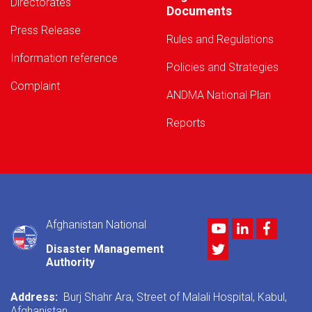
Directorates
Documents
Press Release
Rules and Regulations
Information reference
Policies and Strategies
Complaint
ANDMA National Plan
Reports
Afghanistan National
Youtube
LinkedIn
Facebo
Twitter
Disaster Management
Authority
Address:
Burj Shahr Ara, Street of Malali Hospital, Kabul,
Afghanistan