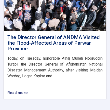
new
administrative
building
of
the
Parwan
Province
Disaster
The Director General of ANDMA Visited
Management
the Flood-Affected Areas of Parwan
Directorate
Province
Today, on Tuesday, honorable Alhaj Mullah Nooruddin
Turabi, the Director General of Afghanistan National
Disaster Management Authority, after visiting Maidan
Wardag, Logar, Kapisa and. . .
Read more
about
The
Director
General