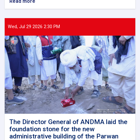
Read more
about
The
Director
General
of
Wed, Jul 29 2026 2:30 PM
ANDMA
held
a
meeting
with
representatives
of
international
and
domestic
organizations
to
assist
flood
victims
The Director General of ANDMA laid the
foundation stone for the new
administrative building of the Parwan