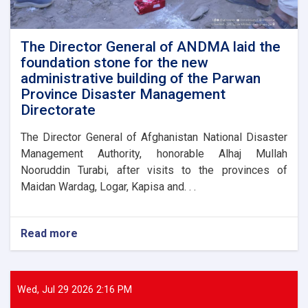
to
assist
flood
victims
The Director General of ANDMA laid the
foundation stone for the new
administrative building of the Parwan
Province Disaster Management
Directorate
The Director General of Afghanistan National Disaster
Management Authority, honorable Alhaj Mullah
Nooruddin Turabi, after visits to the provinces of
Maidan Wardag, Logar, Kapisa and. . .
Read more
about
The
Director
General
of
Wed, Jul 29 2026 2:16 PM
ANDMA