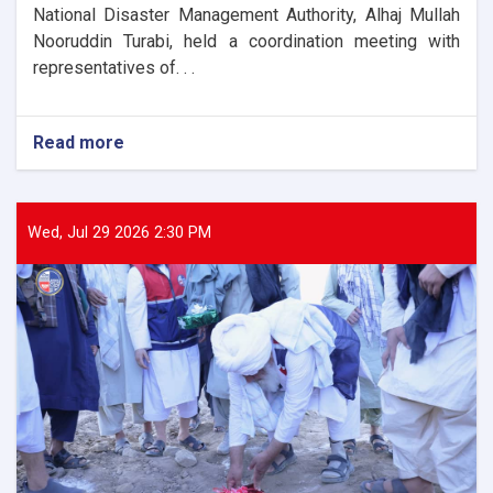
National Disaster Management Authority, Alhaj Mullah
Nooruddin Turabi, held a coordination meeting with
representatives of. . .
Read more
about
The
Director
General
of
Wed, Jul 29 2026 2:30 PM
ANDMA
held
a
meeting
with
representatives
of
international
and
domestic
organizations