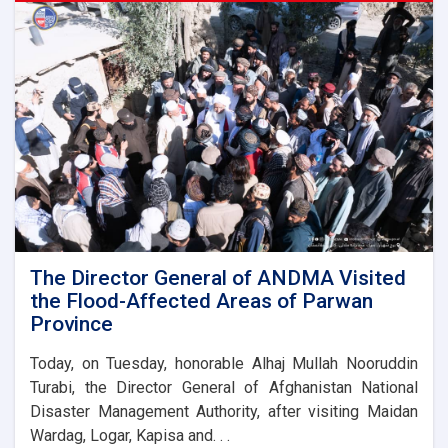
laid
the
foundation
stone
for
the
new
administrative
building
of
the
Parwan
Province
Disaster
The Director General of ANDMA Visited
Management
the Flood-Affected Areas of Parwan
Directorate
Province
Today, on Tuesday, honorable Alhaj Mullah Nooruddin
Turabi, the Director General of Afghanistan National
Disaster Management Authority, after visiting Maidan
Wardag, Logar, Kapisa and. . .