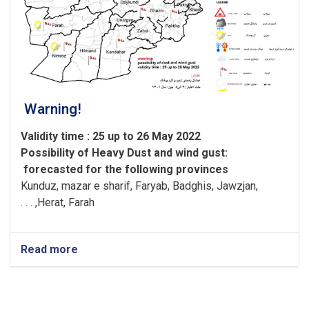
Warning!
Validity time : 25 up to 26 May 2022
Possibility of
Heavy
Dust and wind gust
:
forecasted for the following provinces
Kunduz, mazar e sharif, Faryab, Badghis, Jawzjan,
H
e
rat, Farah, . . .
Read more
about
Warning!