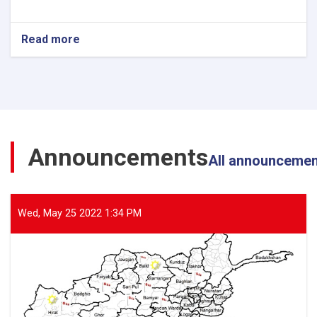
Read more
about
The
Director
General
of
ANDMA
Visited
the
Announcements
Flood-
All announceme
Affected
Areas
of
Parwan
Wed, May 25 2022 1:34 PM
Province