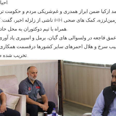
احیای مجدد منازل شد.
د ازکیا ضمن ابراز همدری و غم‌شریکی مردم و حکومت ترک
ناشی از ز iHH در دقایق نخست زمین‌لرزه، کمک های صحی
همراه با تیم دوکتوران به محل حادثه ارسال کرده بود.
 عمق فاجعه در ولسوالی های گیان، برمل و اسپیری یاد آوری 
لیب سرخ و هلال احمرهای سایر کشورها درقسمت همکاری ا
تخریب شده صحبت خواهم نمود.