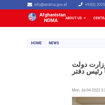
info@andma.gov.af
+93(0) 202
Main navigation
Afghanistan
ABOUT US
CENTRA
NDMA
HOME
NEWS
زارت دولت
Mon, Jul 04 2022 3