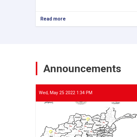
Read more
about
The
Director
General
of
ANDMA
held
a
Announcements
meeting
with
representatives
of
international
Wed, May 25 2022 1:34 PM
and
domestic
organizations
to
assist
flood
victims