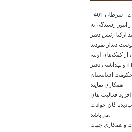
 امور رسیدگی به
حوادث با محمد ازکیا رئیس دفتر iHH ی بشردوستانه و
ز کمک‌های اولیه
و بهداشتی دفتر iHH و کشور ترکیه برای متضررین در پکتیکا و خوست، گفت: افغانستان و ترکیه
 حکومت افغانستان
همکاری نمایند.
افزود فعالیت های
ب‌دیده گان حوادث
می‌باشد.
دث و همکاری جهت