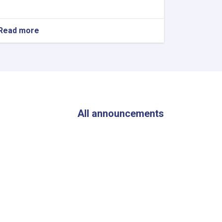
Read more
about
The
Director
General
of
ANDMA
Visited
the
Flood-
All announcements
Affected
Areas
of
Parwan
Province