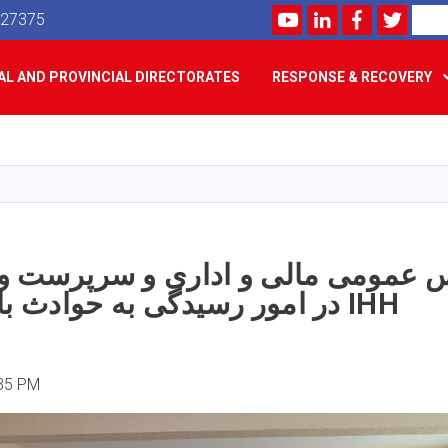
Youtube
LinkedIn
Facebook
Twitte
Search
527375
L AND PROVINCIAL DIRECTORATES
RESPONSE & RECOVERY
Skip
to
main
content
یس عمومی مالی و اداری و سرپرست و
در امور رسیدگی به حوادث با رئیس دفتر IHH
:35 PM