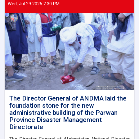
of
Wed, Jul 29 2026 2:30 PM
ANDMA
held
a
meeting
with
representatives
of
international
and
domestic
organizations
to
assist
flood
victims
The Director General of ANDMA laid the
foundation stone for the new
administrative building of the Parwan
Province Disaster Management
Directorate