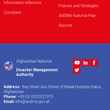
Information reference
Policies and Strategies
Complaint
ANDMA National Plan
Reports
Afghanistan National
Youtube
LinkedIn
Facebo
Twitter
Disaster Management
Authority
Address:
Burj Shahr Ara, Street of Malali Hospital, Kabul,
Afghanistan
Phone:
+93 (0) 0202527375
Email:
info@andma.gov.af