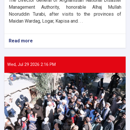
The Director General of Afghanistan National Disaster
Management Authority, honorable Alhaj Mullah
Nooruddin Turabi, after visits to the provinces of
Maidan Wardag, Logar, Kapisa and. . .
Read more
about
The
Director
General
of
Wed, Jul 29 2026 2:16 PM
ANDMA
laid
the
foundation
stone
for
the
new
administrative
building
of