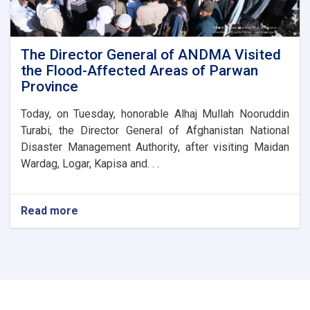
the
Parwan
Province
Disaster
The Director General of ANDMA Visited
Management
the Flood-Affected Areas of Parwan
Directorate
Province
Today, on Tuesday, honorable Alhaj Mullah Nooruddin
Turabi, the Director General of Afghanistan National
Disaster Management Authority, after visiting Maidan
Wardag, Logar, Kapisa and. . .
Read more
about
The
Director
General
of
ANDMA
Visited
the