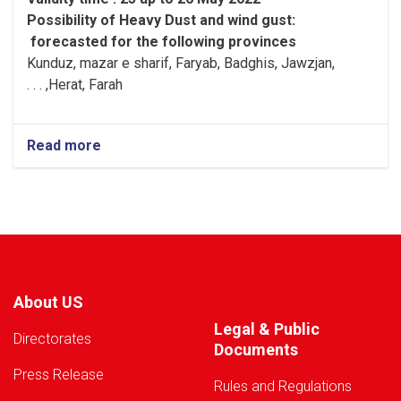
Possibility of
Heavy
Dust and wind gust
:
forecasted for the following provinces
Kunduz, mazar e sharif, Faryab, Badghis, Jawzjan,
H
e
rat, Farah, . . .
Read more
about
Warning!
About US
Legal & Public
Directorates
Documents
Press Release
Rules and Regulations