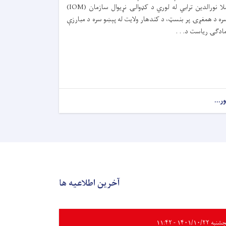
ملا نورالدین ترابي له لوري د کډوالۍ نړیوال سازمان (IOM)
ره د همغږۍ پر بنسټ، د کندهار ولایت له پېښو سره د مبارزې
مادګۍ ریاست د. . .
ور...
آخرین اطلاعیه ها
ه ۱۴۰۱/۱۰/۲۲ - ۱۱:۴۲