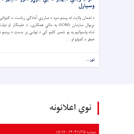
وسپارل
د لغمان ولایت له پېښو سره د مبارزې آمادګۍ ریاست د کډوالۍ
نړیوال سازمان (IOM) په مالي همکارۍ، د علینګار او دول
شاه ولسوالیو په یو شمېر کلیو کې د ټولنې پر بنسټ د پېښو د
خطر د کمولو او. . .
نور...
نوي اعلانونه
دوشنبه ۱۴۰۴/۱/۲۵ - ۱۵:۱۷