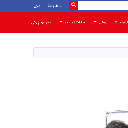
SEARCH
English
دری
ا رغونه
رسنۍ
د اطلاعاتو بانک
مونږ سره اړیکۍ