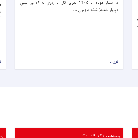
د اعتبار موده: د ۱۴۰۵ لمریز کال د زمري له ۱۴مې نېټې
(چهار شنبه) څخه د زمري تر. . .
س
آ
ت
نور...
ن
پنجشنبه ۱۴۰۳/۲/۶ - ۱۰:۳۱
پنجشنب