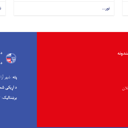
نور...
ن
ندونه
د 
د 
پته
: شهر آرا
د اړیکی شم
لان
برښنالیک
: info@andma.gov.af