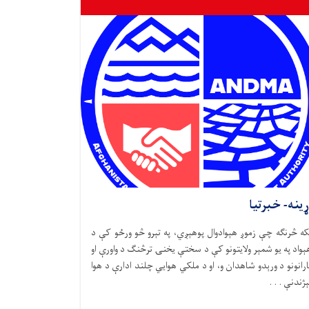
ړینه- خبرتیا
که څرنګه چې زموږ هېوادوال پوهېږي، په تېرو څو ورځو کې د
ېواد په یو شمېر ولایتونو کې د سختې یخنۍ ترڅنګ د واورې او
ارانونو د ورېدو شاهدان و، او د ملکي هوايي چلند ادارې د هوا
ېژندنې . . .