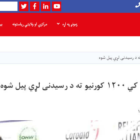
Twitter
Facebook
LinkedIn
Youtube
لټون
زمونږ په اړه
مرکزي او ولایتي ریاستونه
بی
اصلي
منځپانګه
دانګل
 لړي پیل شوه