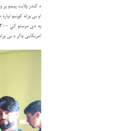
او بی وزله کورنیو لپا
امریکایی ډالر د بی وزله کورنیو لپا