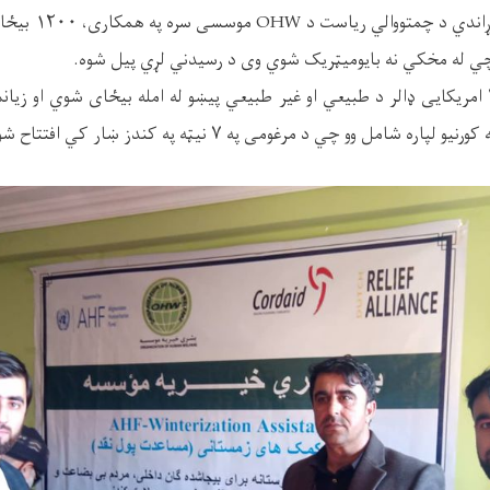
د کندز ولایت پیښو پ
ره چي له مخکي نه بایومیټریک شوي وی د رسیدني لړي پیل شوه.
ره شامل وو چي د مرغومی په ۷ نیټه په کندز ښار کي افتتاح شوي.