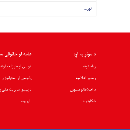
نور...
د مونږ په اړه
عامه او حقوقی س
ریاستونه
قوانین او طرزالعملونه
رسنیز اعلامیه
پالیسی او استراتیژی
د اطلاعاتو مسوول
د پیښو مدیریت ملی پ
شکایتونه
راپورونه