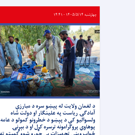
چهارشنبه ۱۴۰۵/۵/۱۴ - ۱۴:۴۱
د لغمان ولایت له پېښو سره د مبارزې
آمادګۍ ریاست په علینګار او دولت شاه
ولسوالیو کې د پېښو د خطرونو کمولو د عامه
پوهاوي پروګرامونه ترسره کړل او د بېړنۍ
ځواب وینې تجهیزات یې جوړو شوو کمېټو ته