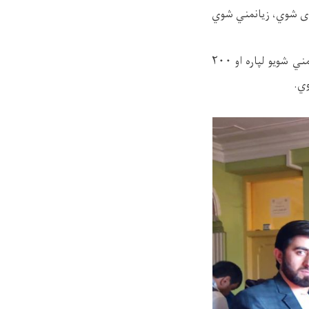
ر وړاندي د چمتووالي ریاست د OHW موسسی سره په همکاری، ۱۲۰۰ بیځای شوي، زیانمني شوي
په دی مرستو کي ۳۰۰ امریکایی ډالر د طبیعي او غیر طبیعي پیښو له امله بیځای شوي او زیانمني شویو لپاره او ۲۰۰