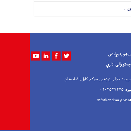
ور...
پیښو په وړاندی
Youtube
LinkedIn
Facebook
Twitter
چمتو والی ادارې
 برج، د ملالی زیژنتون سرک, کابل, افغانستان
یره
: ۰۲۰۲۵۲۷۳۷۵