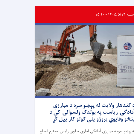
 ۱۴۰۵/۵/۱۳ - ۱۵:۲۰
 کندهار ولایت له پېښو سره د مبارزې
مادګۍ ریاست په بولدک ولسوالۍ کې د
نځو وقایوي پروژو پلي کولو کار پیل کړ
ه پېښو سره د مبارزې آمادګۍ ادارې د لوی رئیس محترم الحاج