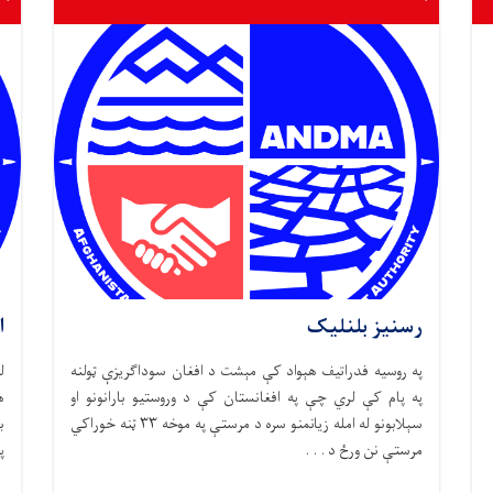
رسنیز بلنلیک
ا
په روسیه فدراتیف هېواد کې مېشت د افغان سوداګریزې ټولنه
ل
په پام کې لري چې په افغانستان کې د وروستیو بارانونو او
ه
سېلابونو له امله زیانمنو سره د مرستې په موخه ۳۳ ټنه خوراکي
ب
مرستې نن ورځ د . . .
پ