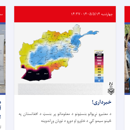
چهارشنبه ۱۴۰۵/۵/۱۴ - ۱۴:۳۷
سه‌شنبه
خبرداری!
د
آ
د معتبرو نړیوالو بنسټونو د معلوماتو پر بنسټ د افغانستان په
پ
ځینو سیمو کې د خاورو او دوړو د توپان وړاندوینه
ل