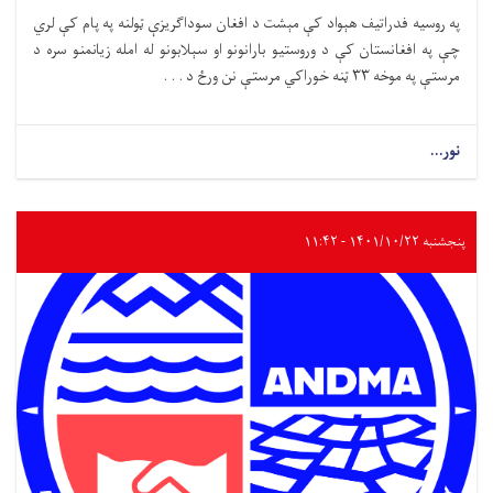
په روسیه فدراتیف هېواد کې مېشت د افغان سوداګریزې ټولنه په پام کې لري
چې په افغانستان کې د وروستیو بارانونو او سېلابونو له امله زیانمنو سره د
مرستې په موخه ۳۳ ټنه خوراکي مرستې نن ورځ د . . .
نور...
پنجشنبه ۱۴۰۱/۱۰/۲۲ - ۱۱:۴۲