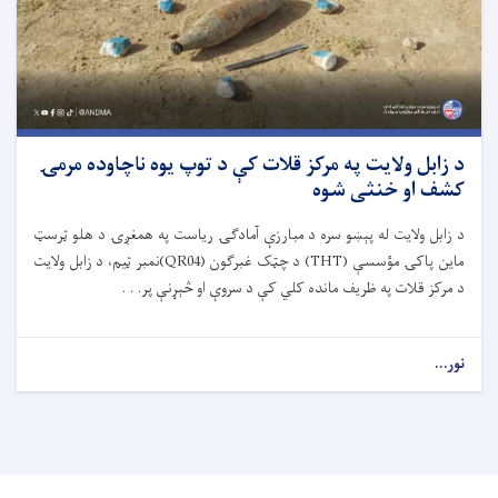
د زابل ولایت په مرکز قلات کې د توپ یوه ناچاوده مرمۍ
کشف او خنثی شوه
د زابل ولایت له پېښو سره د مبارزې آمادګۍ ریاست په همغږۍ د هلو ټرسټ
ماین پاکۍ مؤسسې (THT) د چټک غبرګون (QR04)نمبر ټیم، د زابل ولایت
د مرکز قلات په ظریف مانده کلي کې د سروې او څېړنې پر. . .
نور...