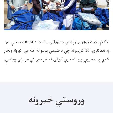
د کونړ ولایت پیښو پر وړاندي چمتووالي ریاست د IOM موسسې سره
په همکارۍ, 20 کورنیو ته چې د طبیعي پیښو له امله یې کورونه ویجاړ
شوي و, له سروې وروسته هري کورنۍ ته غیر خوراکي مرستي وویشلې.
وروستي خبرونه