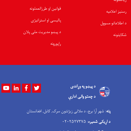
قوانین او طرزالعملونه
رسنیز اعلامیه
پالیسی او استراتیژی
د اطلاعاتو مسوول
د پیښو مدیریت ملی پلان
شکایتونه
راپورونه
د پیښو په وړاندی
Youtube
LinkedIn
Facebook
Twitter
د چمتو والی ادارې
پته
: شهر آرا برج، د ملالی زیژنتون سرک, کابل, افغانستان
د اړیکی شمیره
: ۰۲۰۲۵۲۷۳۷۵