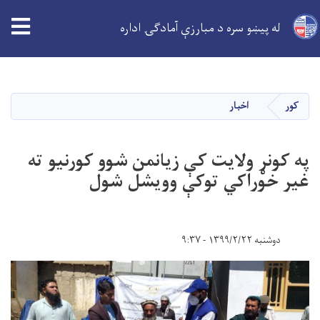
له پیښو سره د مبارزې آمادګۍ اداره
اصلي
منځپانګه
دانګل
کور
اخبار
په کونړ ولایت کې زیانمن شوو کورنیو ته
غیر خوراکي توکې وویشل شول
دوشنبه ۱۳۹۹/۲/۲۲ - ۹:۳۷