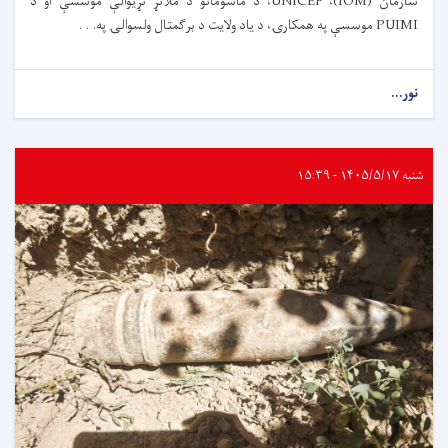
سازمان (IOM)، UNICEF، د ماشومانو د ملاتړ نړیوالې موسسې او د
PUIMI موسسې په همکارۍ، د یاد ولایت د برګمتال ولسوالۍ په. . .
نور...
شنبه ۱۴۰۵/۵/۱۷ - ۱۵:۳۹