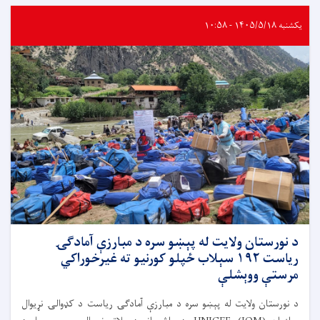
یکشنبه ۱۴۰۵/۵/۱۸ - ۱۰:۵۸
د نورستان ولایت له پېښو سره د مبارزې آمادګۍ
ریاست ۱۹۲ سېلاب ځپلو کورنیو ته غیرخوراکي
مرستې ووېشلې
د نورستان ولایت له پېښو سره د مبارزې آمادګۍ ریاست د کډوالۍ نړیوال