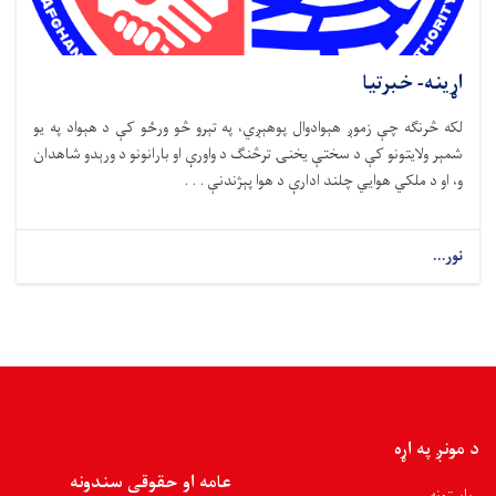
اړینه- خبرتیا
لکه څرنګه چې زموږ هېوادوال پوهېږي، په تېرو څو ورځو کې د هېواد په یو
شمېر ولایتونو کې د سختې یخنۍ ترڅنګ د واورې او بارانونو د ورېدو شاهدان
و، او د ملکي هوايي چلند ادارې د هوا پېژندنې . . .
نور...
د مونږ په اړه
عامه او حقوقی سندونه
ریاستونه