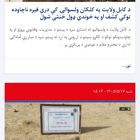
د کابل ولایت په کلکان ولسوالۍ کې درې فیره ناچاوده
توکي کشف او په خوندي ډول خنثی شول
د کابل ولایت د ولسوالیو له استازو سره د پېښو د مدیریت، وقایوي پروژو او په
چاودېدونکو توکو د ککړو سیمو د ارزونې په اړه له پېښو سره د مبارزې آمادګۍ
ادارې د محترم مقام د غونډې د پرېکړې پر. . .
نور...
شنبه ۱۴۰۵/۵/۱۷ - ۱۵:۱۳