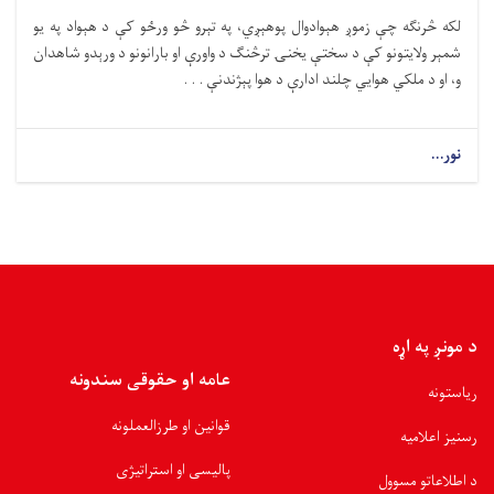
لکه څرنګه چې زموږ هېوادوال پوهېږي، په تېرو څو ورځو کې د هېواد په یو
شمېر ولایتونو کې د سختې یخنۍ ترڅنګ د واورې او بارانونو د ورېدو شاهدان
و، او د ملکي هوايي چلند ادارې د هوا پېژندنې . . .
نور...
د مونږ په اړه
عامه او حقوقی سندونه
ریاستونه
قوانین او طرزالعملونه
رسنیز اعلامیه
پالیسی او استراتیژی
د اطلاعاتو مسوول