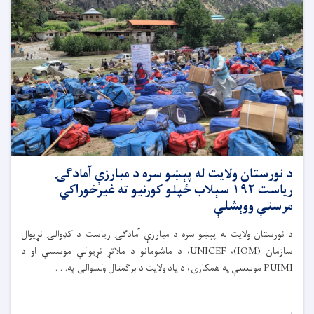
د نورستان ولایت له پېښو سره د مبارزې آمادګۍ
ریاست ۱۹۲ سېلاب ځپلو کورنیو ته غیرخوراکي
مرستې ووېشلې
د نورستان ولایت له پېښو سره د مبارزې آمادګۍ ریاست د کډوالۍ نړیوال
سازمان (IOM)، UNICEF، د ماشومانو د ملاتړ نړیوالې موسسې او د
PUIMI موسسې په همکارۍ، د یاد ولایت د برګمتال ولسوالۍ په. . .