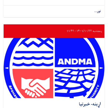
نور...
پنجشنبه ۱۴۰۱/۱۰/۲۲ - ۱۱:۴۲
اړینه- خبرتیا