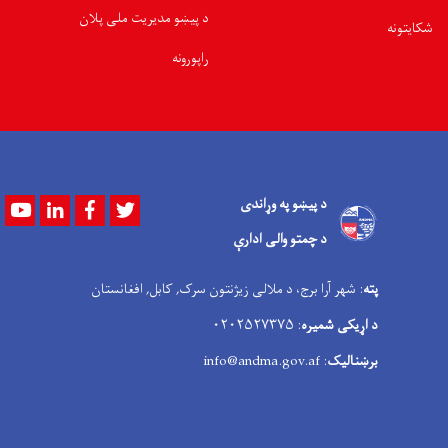
د پیښو مدیریت ملی پلان
شکایتونه
راپورونه
د پیښو په وړاندی
Youtube
LinkedIn
Facebook
Twitter
د چمتو والی ادارې
پته
: شهر آرا برج، د ملالی زیژنتون سرک, کابل, افغانستان
د اړیکی شمیره
: ۰۲۰۲۵۲۷۳۷۵
برښنالیک
: info@andma.gov.af