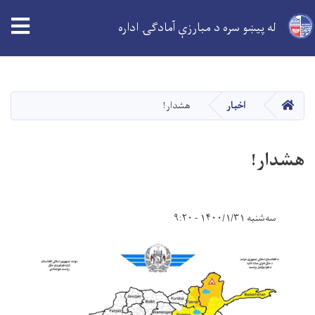
له پیښو سره د مبارزې آمادګۍ اداره
اصلي
منځپانګه
دانګل
کور
اخبار
هشدار!
هشدار!
سه‌شنبه ۱۴۰۰/۱/۳۱ - ۹:۲۰