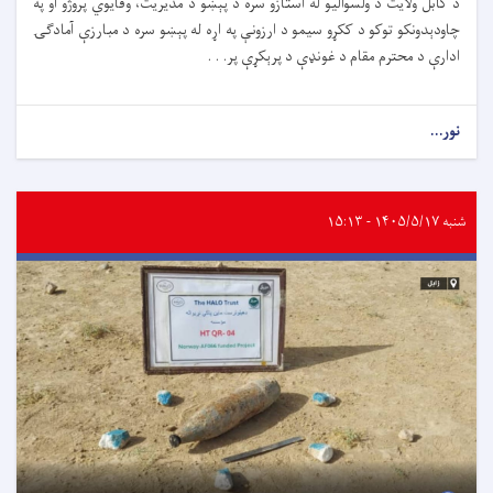
د کابل ولایت د ولسوالیو له استازو سره د پېښو د مدیریت، وقایوي پروژو او په
چاودېدونکو توکو د ککړو سیمو د ارزونې په اړه له پېښو سره د مبارزې آمادګۍ
ادارې د محترم مقام د غونډې د پرېکړې پر. . .
نور...
شنبه ۱۴۰۵/۵/۱۷ - ۱۵:۱۳