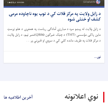
د زابل ولایت په مرکز قلات کې د توپ یوه ناچاوده مرمۍ
کشف او خنثی شوه
د زابل ولایت له پېښو سره د مبارزې آمادګۍ ریاست په همغږۍ د هلو ټرسټ
ماین پاکۍ مؤسسې (THT) د چټک غبرګون (QR04)نمبر ټیم، د زابل ولایت
د مرکز قلات په ظریف مانده کلي کې د سروې او څېړنې پر. . .
نور...
نوي اعلانونه
آخرین اطلاعیه ها