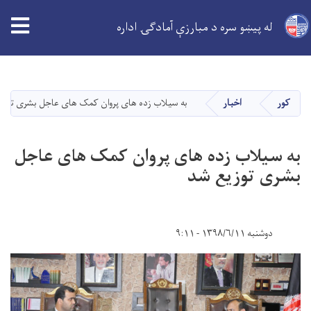
له پیښو سره د مبارزې آمادګۍ اداره
اصلي
منځپانګه
دانګل
کور
اخبار
به سیلاب زده های پروان کمک های عاجل بشری توزی
به سیلاب زده های پروان کمک های عاجل
بشری توزیع شد
دوشنبه ۱۳۹۸/۶/۱۱ - ۹:۱۱