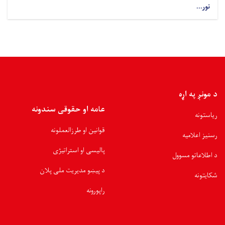
نور...
د مونږ په اړه
عامه او حقوقی سندونه
ریاستونه
قوانین او طرزالعملونه
رسنیز اعلامیه
پالیسی او استراتیژی
د اطلاعاتو مسوول
د پیښو مدیریت ملی پلان
شکایتونه
راپورونه