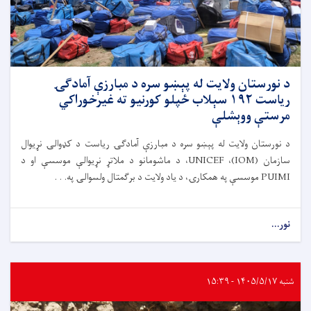
د نورستان ولایت له پېښو سره د مبارزې آمادګۍ
ریاست ۱۹۲ سېلاب ځپلو کورنیو ته غیرخوراکي
مرستې ووېشلې
د نورستان ولایت له پېښو سره د مبارزې آمادګۍ ریاست د کډوالۍ نړیوال
سازمان (IOM)، UNICEF، د ماشومانو د ملاتړ نړیوالې موسسې او د
PUIMI موسسې په همکارۍ، د یاد ولایت د برګمتال ولسوالۍ په. . .
نور...
شنبه ۱۴۰۵/۵/۱۷ - ۱۵:۳۹