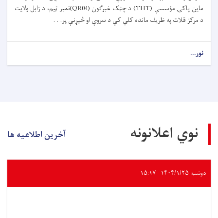
ماین پاکۍ مؤسسې (THT) د چټک غبرګون (QR04)نمبر ټیم، د زابل ولایت
د مرکز قلات په ظریف مانده کلي کې د سروې او څېړنې پر. . .
نور...
نوي اعلانونه
آخرین اطلاعیه ها
دوشنبه ۱۴۰۴/۱/۲۵ - ۱۵:۱۷