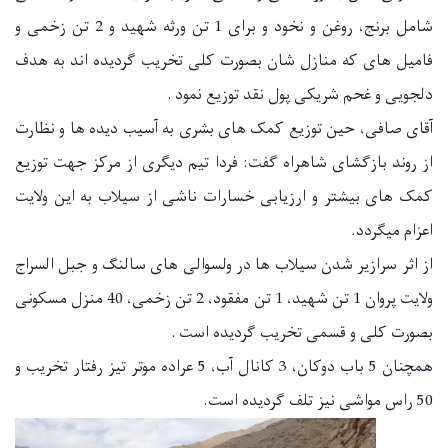
شامل برنج، روغن و نخود و برای 1 تن ورثه شهید و 2 تن زخمی و
فامیل های که منازل شان بصورت کلی تخریب گردیده اند به هدف
دلجویی و غحم شریکی پول نقد توزیع نمود
.
آقای صافی، حین توزیع کمک های بشری به آسیب دیده ها و نظارت
از روند بازگشای شاهراه گفت: فردا تیم دیگری از مرکز جهت توزیع
کمک های بیشتر و ارزیابی خسارات ناشی از سیلاب به این ولایت
اعزام میگردد
.
از اثر سرازیر شدن سيلاب ها در ولسوالی های سالنگ و جبل السراج
ولایت پروان 1 تن شهید، 1 تن مفقود، 2 تن زخمی، 40 منزل مسکونی
بصورت کلی و قسمی تخریب گردیده است
.
همچنان 5 باب دوکان، 3 کانال آب، 5 عراده موتر تیز رفتار تخریب و
50 راس مواشی نیز تلف گردیده است
.