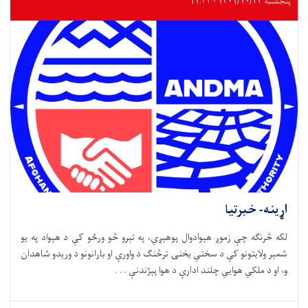
پنجشنبه ۱۴۰۱/۱۰/۲۲ - ۱۱:۴۲
اړینه- خبرتیا
لکه څرنګه چې زموږ هېوادوال پوهېږي، په تېرو څو ورځو کې د هېواد په یو
شمېر ولایتونو کې د سختې یخنۍ ترڅنګ د واورې او بارانونو د ورېدو شاهدان
و، او د ملکي هوايي چلند ادارې د هوا پېژندنې . . .