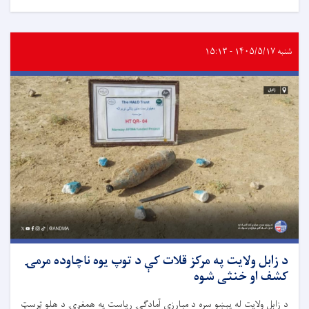
شنبه ۱۴۰۵/۵/۱۷ - ۱۵:۱۳
د زابل ولایت په مرکز قلات کې د توپ یوه ناچاوده مرمۍ
کشف او خنثی شوه
د زابل ولایت له پېښو سره د مبارزې آمادګۍ ریاست په همغږۍ د هلو ټرسټ