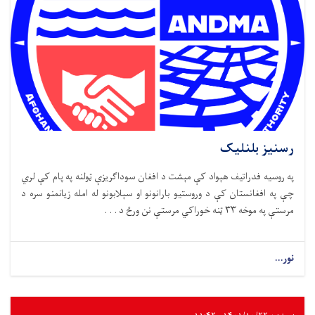
رسنیز بلنلیک
په روسیه فدراتیف هېواد کې مېشت د افغان سوداګریزې ټولنه په پام کې لري
چې په افغانستان کې د وروستیو بارانونو او سېلابونو له امله زیانمنو سره د
مرستې په موخه ۳۳ ټنه خوراکي مرستې نن ورځ د . . .
نور...