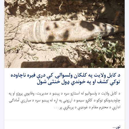
د کابل ولایت په کلکان ولسوالۍ کې درې فیره ناچاوده
توکي کشف او په خوندي ډول خنثی شول
د کابل ولایت د ولسوالیو له استازو سره د پېښو د مدیریت، وقایوي پروژو او په
چاودېدونکو توکو د ککړو سیمو د ارزونې په اړه له پېښو سره د مبارزې آمادګۍ
ادارې د محترم مقام د غونډې د پرېکړې پر. . .
نور...