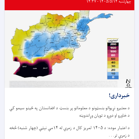
چهارشنبه ۱۴۰۵/۵/۱۴ - ۱۴:۳۷
خبرداری!
د معتبرو نړیوالو بنسټونو د معلوماتو پر بنسټ د افغانستان په ځینو سیمو کې
د خاورو او دوړو د توپان وړاندوینه
د اعتبار موده: د ۱۴۰۵ لمریز کال د زمري له ۱۴مې نېټې (چهار شنبه) څخه
د زمري تر. . .