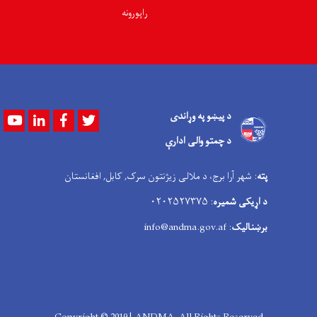
راپورونه
د پیښو په وړاندی
Youtube
LinkedIn
Facebook
Twitter
د چمتو والی ادارې
پته
: شهر آرا برج، د ملالی زیژنتون سرک, کابل, افغانستان
د اړیکی شمیره
: ۰۲۰۲۵۲۷۳۷۵
برښنالیک
: info@andma.gov.af