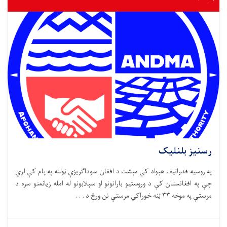
رسنیز بلنلیک
په روسیه فدراتیف هېواد کې مېشت د افغان سوداګریزې ټولنه په پام کې لري
چې په افغانستان کې د وروستیو بارانونو او سېلابونو له امله زیانمنو سره د
مرستې په موخه ۳۳ ټنه خوراکي مرستې نن ورځ د . . .