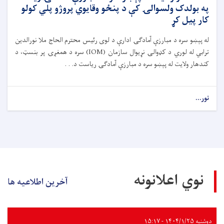
په بولدک ولسوالۍ کې د پنځو وقایوي پروژو پلي کولو
کار پیل کړ
له پېښو سره د مبارزې آمادګۍ ادارې د لوی رئیس محترم الحاج ملا نورالدین
ترابي له لوري د کډوالۍ نړیوال سازمان (IOM) سره د همغږۍ پر بنسټ، د
کندهار ولایت له پېښو سره د مبارزې آمادګۍ ریاست د. . .
نور...
نوي اعلانونه
آخرین اطلاعیه ها
دوشنبه ۱۴۰۴/۱/۲۵ - ۱۵:۱۷