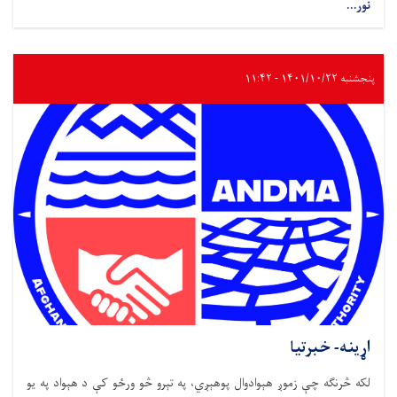
نور...
پنجشنبه ۱۴۰۱/۱۰/۲۲ - ۱۱:۴۲
اړینه- خبرتیا
لکه څرنګه چې زموږ هېوادوال پوهېږي، په تېرو څو ورځو کې د هېواد په یو