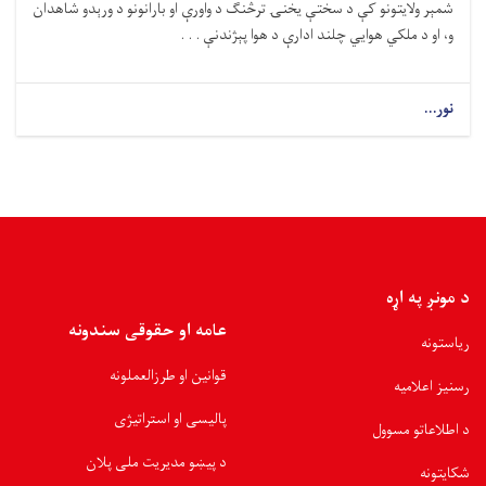
شمېر ولایتونو کې د سختې یخنۍ ترڅنګ د واورې او بارانونو د ورېدو شاهدان
و، او د ملکي هوايي چلند ادارې د هوا پېژندنې . . .
نور...
د مونږ په اړه
عامه او حقوقی سندونه
ریاستونه
قوانین او طرزالعملونه
رسنیز اعلامیه
پالیسی او استراتیژی
د اطلاعاتو مسوول
د پیښو مدیریت ملی پلان
شکایتونه