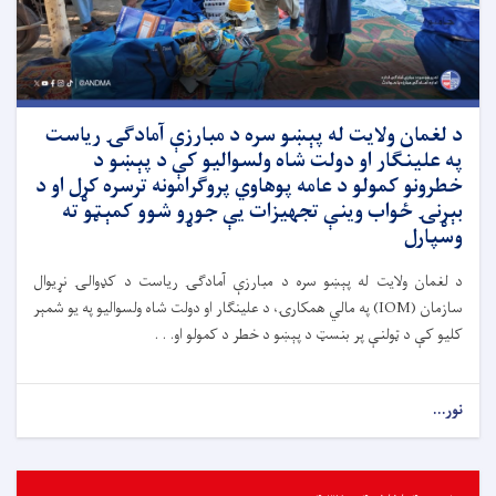
د لغمان ولایت له پېښو سره د مبارزې آمادګۍ ریاست
په علینګار او دولت شاه ولسوالیو کې د پېښو د
خطرونو کمولو د عامه پوهاوي پروګرامونه ترسره کړل او د
بېړنۍ ځواب وینې تجهیزات یې جوړو شوو کمېټو ته
وسپارل
د لغمان ولایت له پېښو سره د مبارزې آمادګۍ ریاست د کډوالۍ نړیوال
سازمان (IOM) په مالي همکارۍ، د علینګار او دولت شاه ولسوالیو په یو شمېر
کلیو کې د ټولنې پر بنسټ د پېښو د خطر د کمولو او. . .
نور...