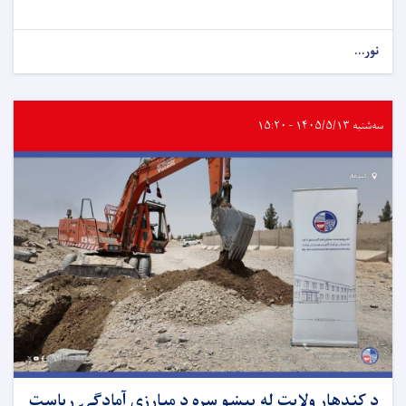
نور...
سه‌شنبه ۱۴۰۵/۵/۱۳ - ۱۵:۲۰
د کندهار ولایت له پېښو سره د مبارزې آمادګۍ ریاست