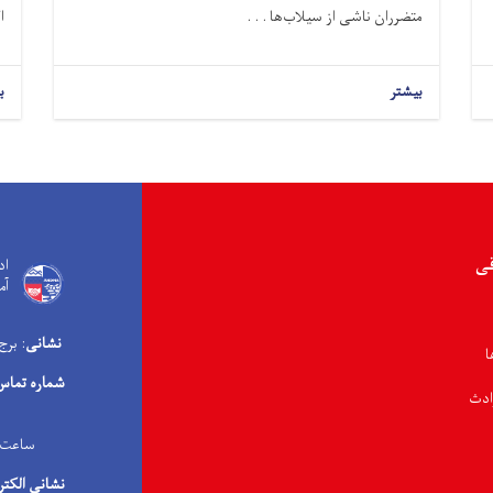
متضرران ناشی از سیلاب‌ها . . .
ا
بیشتر
ب
قی
اد
آم
نشانی
: برج
ا
شماره تماس
ادث
ساعت کاری: ۰۸:۰۰ صبح الی 
نشانی الکتر