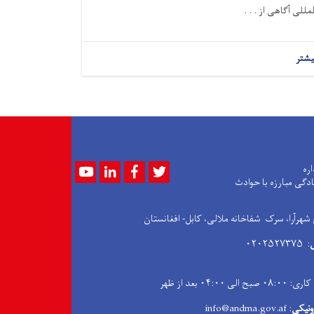
لمللی آگاهی از . . .
یشتر
Youtube
LinkedIn
Facebook
Twitter
اره
ادگی مبارزه با حوادث
 شهرآرا، سرک شفاخانه ملالی، کابل- افغانستان
: ۰۲۰۲۵۲۷۳۷۵
۰۴:۰۰ بعد از ظهر
ونیکی
: info@andma.gov.af