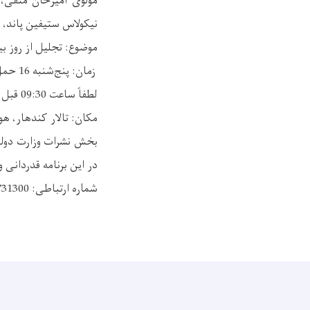
مولوی امیرخان متقی، و
نیکولاس ستیفین پاند،
موضوع: تجلیل از روز بی
زمان: پنج‌شنبه 16 حمل 1403/ 4 اپریل 2024 ساعت 10:00 قبل از ظهر.
لطفاً ساعت 09:30 قبل از ظهر تشریف بیاورید.
مکان: تالار کندهار، هوت
بخش نشرات وزارت دولت
در این برنامه قدردانی 
شماره ارتباطی: 0701731300 _ 0706424444 _ 0708125796