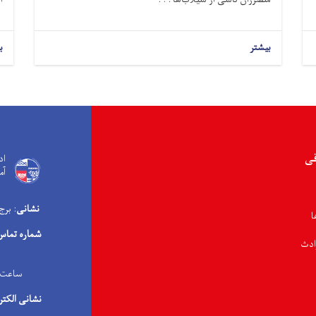
بیشتر
ب
قی
اد
آم
نشانی
: برج
ا
شماره تماس
ادث
ساعت کاری: ۰۸:۰۰ صبح الی 
نشانی الکتر