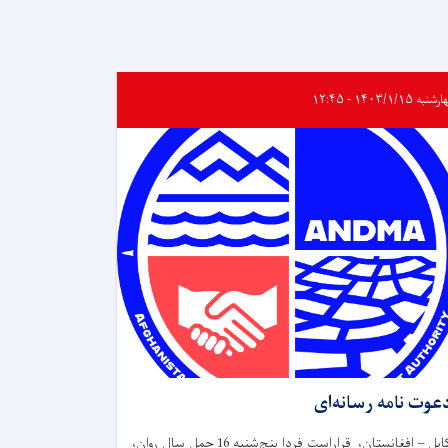
به ۱۴۰۳/۱/۱۵ - ۱۲:۴۵
عوت نامه رسانه‌ای
کابل – افغانستان، قراراست فردا پنج‌شنبه 16 حمل سال روان،