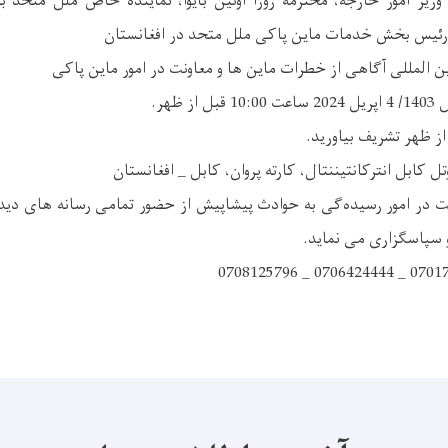
زیر امور خارجه، محترمه روزا اوتین بایوا، نماینده خاص ملل متحد ب
 رئیس بخش خدمات ماین پاکی ملل متحد در افغانستان
ن المللی آگاهی از خطرات ماین ها و معاونت در امور ماین پاکی
ل کابل انترکانتیننتال، کارته پروان، کابل _ افغانستان
 در امور رسیده‌گی به حوادث پیشاپیش از حضور تمامی رسانه های دید
و سپاسگزاری می نماید.