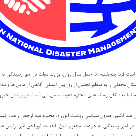
کابل – افغانستان، قراراست فردا پنج‌شنبه 16 حمل سال روان، وزارت دولت در ام
ستان محفلی را به منظور تجلیل از روز بین المللی آگاهی از ماین ها و معا
تمام نماینده گان رسانه های محترم دعوت بعمل می آید تا در پوشش خبری ا
 عبدالکبیر، معاون سیاسی ریاست الوزراء، محترم عبدالرحمن زاهد، رئی
ر امور رسیدگی به حوادث، محترم شیخ الحدیث نورالحق انور، رئیس عمو