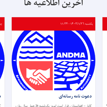
آخرین اطلاعیه ها
یکشنبه ۱۴۰۳/۱/۲۶ - ۱۱:۳۴
چهارشن
دعوت نامه رسانه‌ای
د
وز سه شنبه، ۲۶
کابل – افغانستان، قرار است امروز یک‌شنبه 26 حمل سال روان،