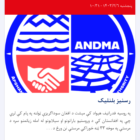
پنجشنبه ۱۴۰۳/۲/۶ - ۱۰:۳۱
رسنیز بلنلیک
په روسیه فدراتیف هېواد کې مېشت د افغان سوداګریزې ټولنه په پام کې لري
چې په افغانستان کې د وروستیو بارانونو او سېلابونو له امله زیانمنو سره د
مرستې په موخه ۳۳ ټنه خوراکي مرستې نن ورځ د . . .