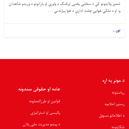
شمېر ولایتونو کې د سختې یخنۍ ترڅنګ د واورې او بارانونو د ورېدو شاهدان
و، او د ملکي هوايي چلند ادارې د هوا پېژندنې . . .
نور...
د مونږ په اړه
عامه او حقوقی سندونه
ریاستونه
قوانین او طرزالعملونه
رسنیز اعلامیه
پالیسی او استراتیژی
د اطلاعاتو مسوول
د پیښو مدیریت ملی پلان
شکایتونه