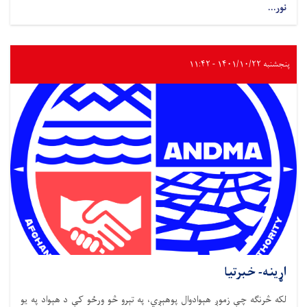
نور...
پنجشنبه ۱۴۰۱/۱۰/۲۲ - ۱۱:۴۲
اړینه- خبرتیا
لکه څرنګه چې زموږ هېوادوال پوهېږي، په تېرو څو ورځو کې د هېواد په یو