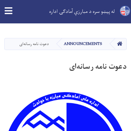
له پیښو سره د مبارزې آمادګۍ اداره
اصلي
منځپانګه
دانګل
کور
ANNOUNCEMENTS
دعوت نامه رسانه‌ای
دعوت نامه رسانه‌ای