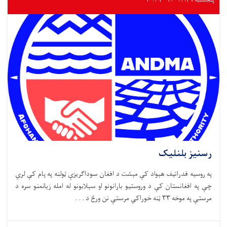
پنجشنبه ۱۴۰۳/۲/۶ - ۱۰:۳۱
رسنیز بلنلیک
په روسیه فدراتیف هېواد کې مېشت د افغان سوداګریزې ټولنه په پام کې لري
چې په افغانستان کې د وروستیو بارانونو او سېلابونو له امله زیانمنو سره د
مرستې په موخه ۳۳ ټنه خوراکي مرستې نن ورځ د . . .