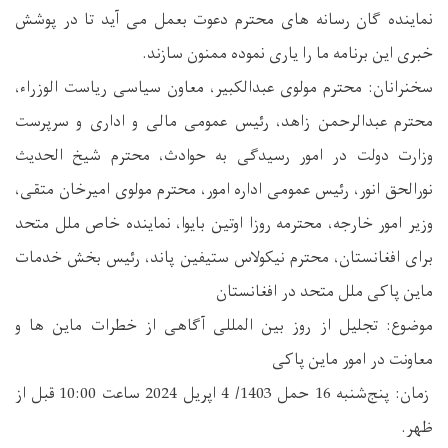
نماینده گان رسانه های محترم دعوت بعمل می آید تا در پوشش
خبری این برنامه ما را یاری نموده ممنون سازند.
سخنرانان: محترم مولوی عبدالکبیر، معاون سیاسی ریاست الوزراء،
محترم عبدالرحمن زاهد، رئیس عمومی مالی و اداری و سرپرست
وزارت دولت در امور رسیدگی به حوادث، محترم شیخ الحدیث
نورالحق انور، رئیس عمومی اداره امور، محترم مولوی امیرخان متقی،
وزیر امور خارجه، محترمه روزا اوتین بایوا، نماینده خاص ملل متحد
برای افغانستان، محترم نیکولاس ستیفین پاند، رئیس بخش خدمات
ماین پاکی ملل متحد در افغانستان
موضوع: تجلیل از روز بین المللی آگاهی از خطرات ماین ها و
معاونت در امور ماین پاکی
زمان: پنج‌شنبه 16 حمل 1403/ 4 اپریل 2024 ساعت 10:00 قبل از
ظهر.