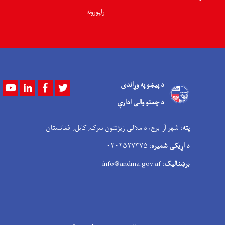
راپورونه
د پیښو په وړاندی
Youtube
LinkedIn
Facebook
Twitter
د چمتو والی ادارې
پته
: شهر آرا برج، د ملالی زیژنتون سرک, کابل, افغانستان
د اړیکی شمیره
: ۰۲۰۲۵۲۷۳۷۵
برښنالیک
: info@andma.gov.af