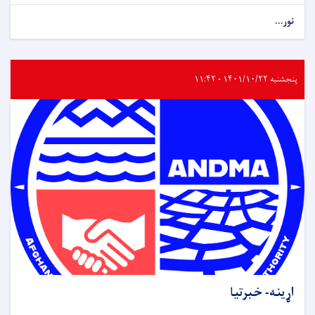
نور...
پنجشنبه ۱۴۰۱/۱۰/۲۲ - ۱۱:۴۲
اړینه- خبرتیا