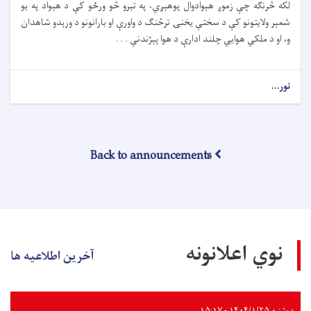
لکه څرنګه چې زموږ هېوادوال پوهېږي، په تېرو څو ورځو کې د هېواد په یو
شمېر ولایتونو کې د سختې یخنۍ ترڅنګ د واورې او بارانونو د ورېدو شاهدان
و، او د ملکي هوايي چلند ادارې د هوا پېژندنې . . .
نور...
Back to announcements
نوي اعلانونه
آخرین اطلاعیه ها