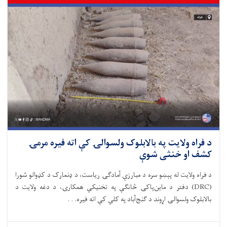
د فراه ولایت په بالابلوک ولسوالۍ کې اته فیره مرمۍ
کشف او خنثی شوې
د فراه ولایت له پېښو سره د مبارزې آمادګۍ ریاست، د ډنمارک د کډوالو شورا
(DRC) دفتر د ماین‌پاکۍ څانګې په تخنیکي همکارۍ، د دغه ولایت د
بالابلوک ولسوالۍ اړوند د ګنج‌آباد په کلي کې اته فیره. . .