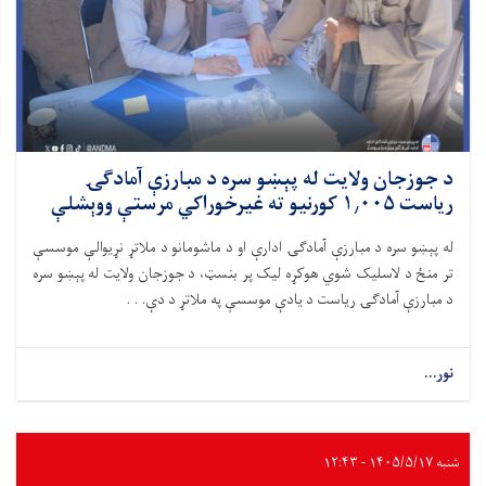
د جوزجان ولایت له پېښو سره د مبارزې آمادګۍ
ریاست ۱٫۰۰۵ کورنیو ته غیرخوراکي مرستې ووېشلې
له پېښو سره د مبارزې آمادګۍ ادارې او د ماشومانو د ملاتړ نړیوالې موسسې
تر منځ د لاسلیک شوي هوکړه لیک پر بنسټ، د جوزجان ولایت له پېښو سره
د مبارزې آمادګۍ ریاست د یادې موسسې په ملاتړ د دې. . .
نور...
شنبه ۱۴۰۵/۵/۱۷ - ۱۲:۴۳