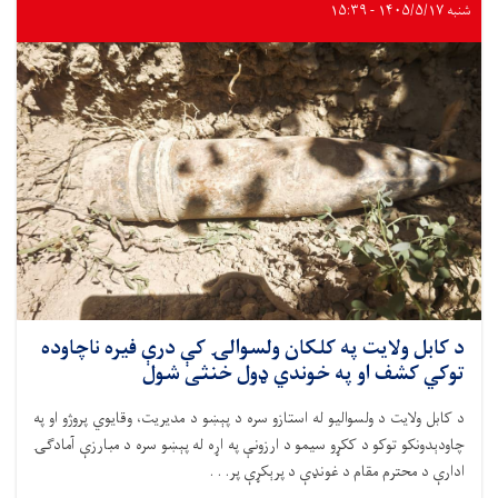
شنبه ۱۴۰۵/۵/۱۷ - ۱۵:۳۹
د کابل ولایت په کلکان ولسوالۍ کې درې فیره ناچاوده
توکي کشف او په خوندي ډول خنثی شول
د کابل ولایت د ولسوالیو له استازو سره د پېښو د مدیریت، وقایوي پروژو او په
چاودېدونکو توکو د ککړو سیمو د ارزونې په اړه له پېښو سره د مبارزې آمادګۍ
ادارې د محترم مقام د غونډې د پرېکړې پر. . .