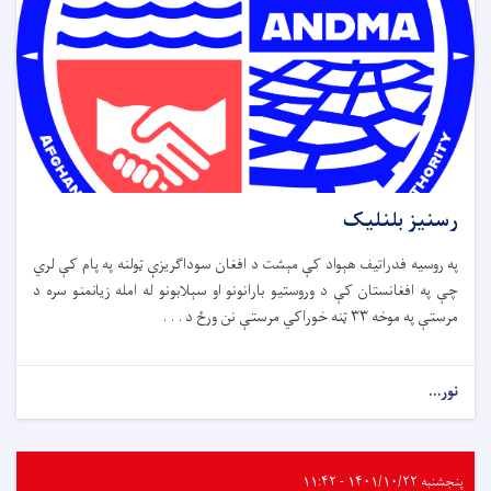
رسنیز بلنلیک
په روسیه فدراتیف هېواد کې مېشت د افغان سوداګریزې ټولنه په پام کې لري
چې په افغانستان کې د وروستیو بارانونو او سېلابونو له امله زیانمنو سره د
مرستې په موخه ۳۳ ټنه خوراکي مرستې نن ورځ د . . .
نور...
پنجشنبه ۱۴۰۱/۱۰/۲۲ - ۱۱:۴۲