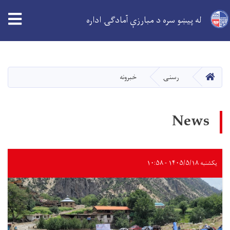
له پیښو سره د مبارزې آمادګۍ اداره
اصلي
منځپانګه
دانګل
کور
رسنۍ
خبرونه
News
یکشنبه ۱۴۰۵/۵/۱۸ - ۱۰:۵۸