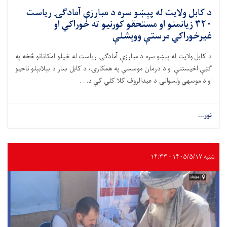
د کابل ولایت له پېښو سره د مبارزې آمادګۍ ریاست
۳۲۰ زیانمنو او مستحقو کورنیو ته خوراکي او
غیرخوراکي مرستې ووېشلې
د کابل ولایت له پېښو سره د مبارزې آمادګۍ ریاست له خپلو امکاناتو څخه په
ګټې اخیستنې او د درمان موسسې په همکارۍ، د کابل ښار د بېلابېلو ناحیو
او د موسهي ولسوالۍ د عبدالروف کلا کلي کې د. . .
نور...
شنبه ۱۴۰۵/۵/۱۷ - ۱۴:۳۳