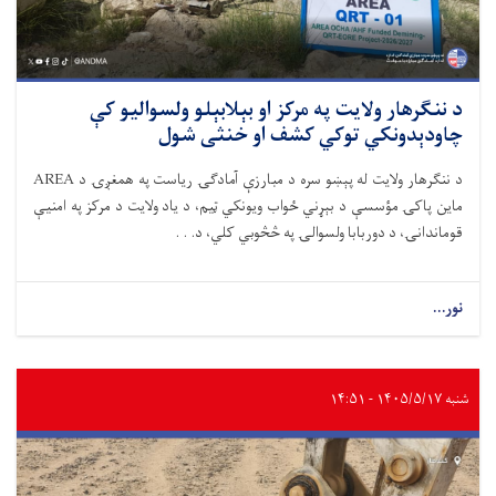
د ننګرهار ولایت په مرکز او بېلابېلو ولسوالیو کې
چاودېدونکي توکي کشف او خنثی شول
د ننګرهار ولایت له پېښو سره د مبارزې آمادګۍ ریاست په همغږۍ د AREA
ماین پاکۍ مؤسسې د بېړني ځواب ویونکي ټیم، د یاد ولایت د مرکز په امنیې
قوماندانۍ، د دوربابا ولسوالۍ په څڅوبي کلي، د. . .
نور...
شنبه ۱۴۰۵/۵/۱۷ - ۱۴:۵۱