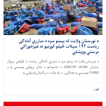
د نورستان ولایت له پېښو سره د مبارزې آمادګۍ
ریاست ۱۹۲ سېلاب ځپلو کورنیو ته غیرخوراکي
مرستې ووېشلې
د نورستان ولایت له پېښو سره د مبارزې آمادګۍ ریاست د کډوالۍ نړیوال
سازمان (IOM)، UNICEF، د ماشومانو د ملاتړ نړیوالې موسسې او د
PUIMI موسسې په همکارۍ، د یاد ولایت د برګمتال ولسوالۍ په. . .
نور...