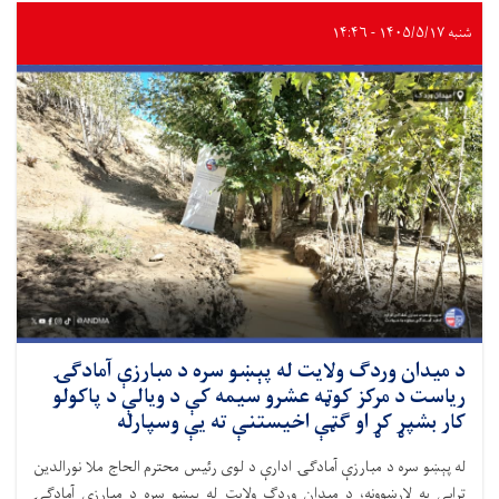
شنبه ۱۴۰۵/۵/۱۷ - ۱۴:۴۶
د میدان وردګ ولایت له پېښو سره د مبارزې آمادګۍ
ریاست د مرکز کوټه عشرو سیمه کې د ویالې د پاکولو
کار بشپړ کړ او ګټې اخیستنې ته یې وسپارله
له پېښو سره د مبارزې آمادګۍ ادارې د لوی رئیس محترم الحاج ملا نورالدین
ترابي په لارښوونه، د میدان وردګ ولایت له پېښو سره د مبارزې آمادګۍ