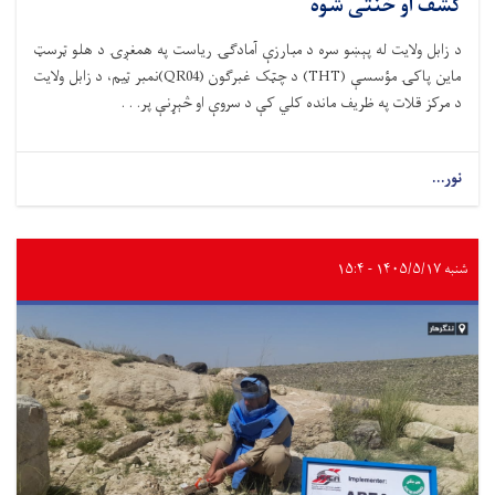
کشف او خنثی شوه
د زابل ولایت له پېښو سره د مبارزې آمادګۍ ریاست په همغږۍ د هلو ټرسټ
ماین پاکۍ مؤسسې (THT) د چټک غبرګون (QR04)نمبر ټیم، د زابل ولایت
د مرکز قلات په ظریف مانده کلي کې د سروې او څېړنې پر. . .
نور...
شنبه ۱۴۰۵/۵/۱۷ - ۱۵:۴