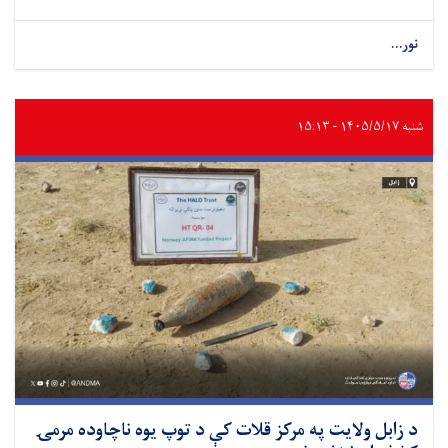
نور...
شنبه ۱۴۰۵/۵/۱۷ - ۱۵:۱۳
د زابل ولایت په مرکز قلات کې د توپ یوه ناچاوده مرمۍ