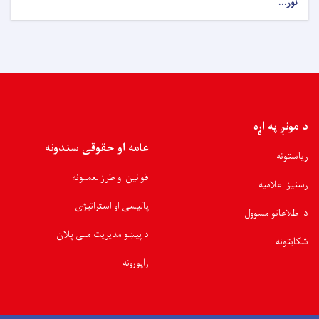
نور...
د مونږ په اړه
عامه او حقوقی سندونه
ریاستونه
قوانین او طرزالعملونه
رسنیز اعلامیه
پالیسی او استراتیژی
د اطلاعاتو مسوول
د پیښو مدیریت ملی پلان
شکایتونه
راپورونه