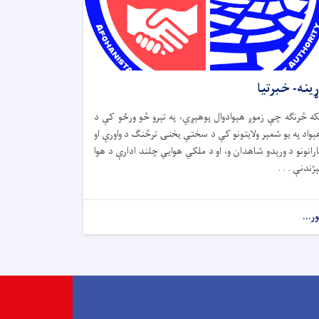
ړینه- خبرتیا
که څرنګه چې زموږ هېوادوال پوهېږي، په تېرو څو ورځو کې د
ېواد په یو شمېر ولایتونو کې د سختې یخنۍ ترڅنګ د واورې او
ارانونو د ورېدو شاهدان و، او د ملکي هوايي چلند ادارې د هوا
ېژندنې . . .
ور...