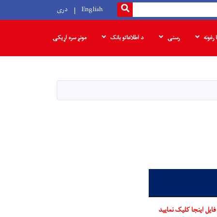
SEARCH
English
دری
ا رغونه
رسنۍ
د اطلاعاتو بانک
مونږ سره اړیکۍ
فایل اینجا کلیک نمایید