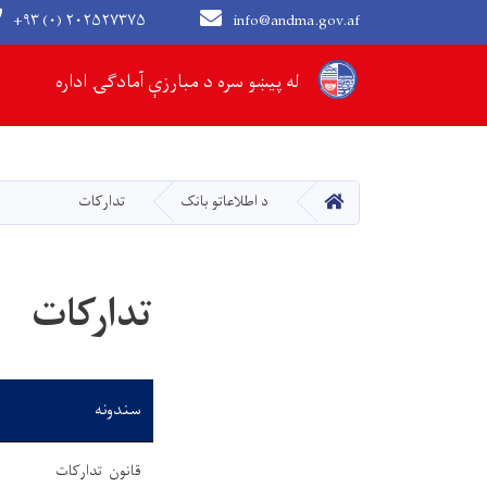
+۹۳ (۰) ۲۰۲۵۲۷۳۷۵
info@andma.gov.af
Main navigation
له پیښو سره د مبارزې آمادګۍ اداره
کور
د اطلاعاتو بانک
تدارکات
تدارکات
سندونه
قانون تدارکات