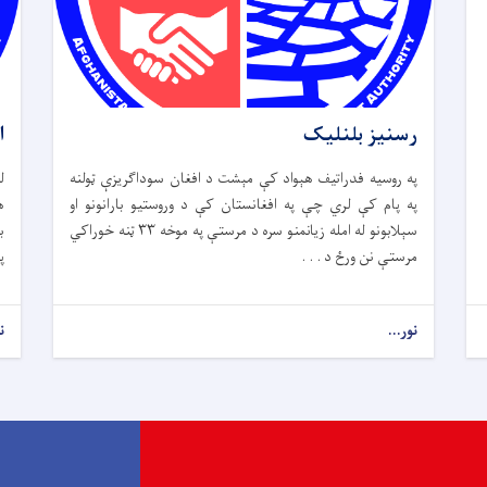
رسنیز بلنلیک
ا
په روسیه فدراتیف هېواد کې مېشت د افغان سوداګریزې ټولنه
ل
په پام کې لري چې په افغانستان کې د وروستیو بارانونو او
ه
سېلابونو له امله زیانمنو سره د مرستې په موخه ۳۳ ټنه خوراکي
ب
مرستې نن ورځ د . . .
پ
نور...
ن