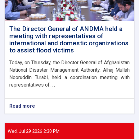
The Director General of ANDMA held a
meeting with representatives of
international and domestic organizations
to assist flood victims
Today, on Thursday, the Director General of Afghanistan
National Disaster Management Authority, Alhaj Mullah
Nooruddin Turabi, held a coordination meeting with
representatives of. . .
Read more
about
The
Director
General
of
Wed, Jul 29 2026 2:30 PM
ANDMA