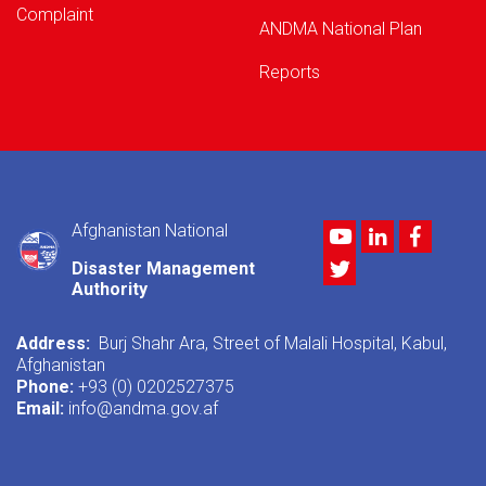
Complaint
ANDMA National Plan
Reports
Afghanistan National
Youtube
LinkedIn
Facebo
Twitter
Disaster Management
Authority
Address:
Burj Shahr Ara, Street of Malali Hospital, Kabul,
Afghanistan
Phone:
+93 (0) 0202527375
Email:
info@andma.gov.af