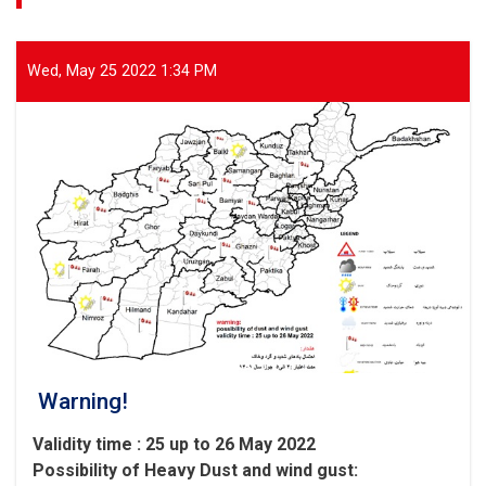
Areas
of
Parwan
Wed, May 25 2022 1:34 PM
Province
Warning!
Validity time : 25 up to 26 May 2022
Possibility of
Heavy
Dust and wind gust
: