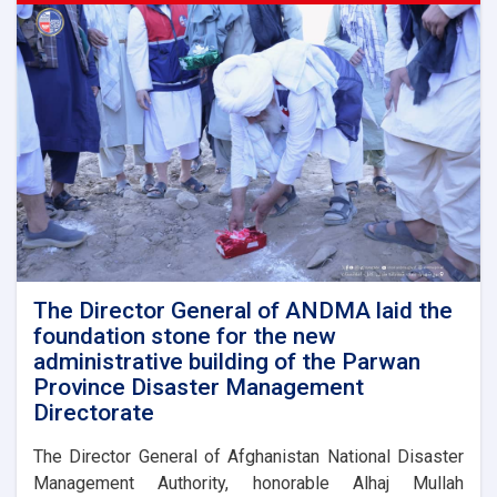
held
a
meeting
with
representatives
of
international
and
domestic
organizations
to
assist
flood
victims
The Director General of ANDMA laid the
foundation stone for the new
administrative building of the Parwan
Province Disaster Management
Directorate
The Director General of Afghanistan National Disaster
Management Authority, honorable Alhaj Mullah