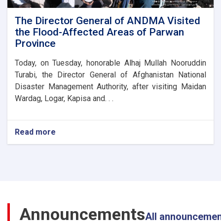
Province
Disaster
The Director General of ANDMA Visited
Management
the Flood-Affected Areas of Parwan
Directorate
Province
Today, on Tuesday, honorable Alhaj Mullah Nooruddin
Turabi, the Director General of Afghanistan National
Disaster Management Authority, after visiting Maidan
Wardag, Logar, Kapisa and. . .
Read more
about
The
Director
General
of
ANDMA
Visited
the
Announcements
Flood-
All announceme
Affected