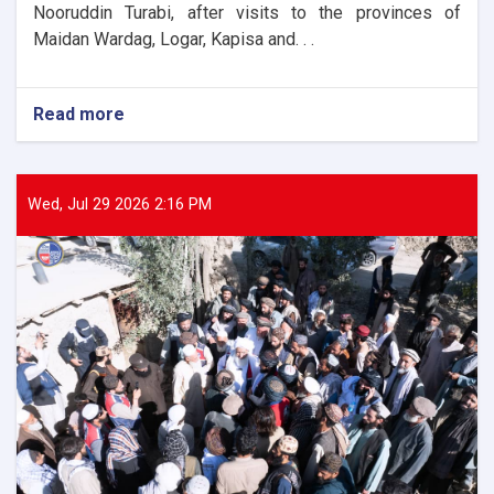
Nooruddin Turabi, after visits to the provinces of
Maidan Wardag, Logar, Kapisa and. . .
Read more
about
The
Director
General
of
Wed, Jul 29 2026 2:16 PM
ANDMA
laid
the
foundation
stone
for
the
new
administrative
building
of
the
Parwan