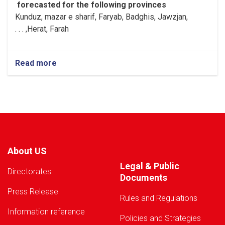
forecasted for the following provinces
Kunduz, mazar e sharif, Faryab, Badghis, Jawzjan,
H
e
rat, Farah, . . .
Read more
about
Warning!
About US
Legal & Public
Directorates
Documents
Press Release
Rules and Regulations
Information reference
Policies and Strategies