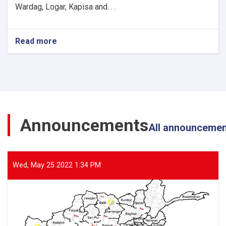
Wardag, Logar, Kapisa and. . .
Read more
about
The
Director
General
of
ANDMA
Visited
the
Announcements
Flood-
All announceme
Affected
Areas
of
Parwan
Wed, May 25 2022 1:34 PM
Province