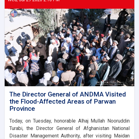
ANDMA
laid
the
foundation
stone
for
the
new
administrative
building
of
the
Parwan
Province
Disaster
The Director General of ANDMA Visited
Management
the Flood-Affected Areas of Parwan
Directorate
Province
Today, on Tuesday, honorable Alhaj Mullah Nooruddin
Turabi, the Director General of Afghanistan National
Disaster Management Authority, after visiting Maidan