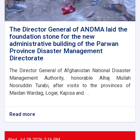
organizations
to
assist
flood
victims
The Director General of ANDMA laid the
foundation stone for the new
administrative building of the Parwan
Province Disaster Management
Directorate
The Director General of Afghanistan National Disaster
Management Authority, honorable Alhaj Mullah
Nooruddin Turabi, after visits to the provinces of
Maidan Wardag, Logar, Kapisa and. . .
Read more
about
The
Director
General
of
Wed, Jul 29 2026 2:16 PM