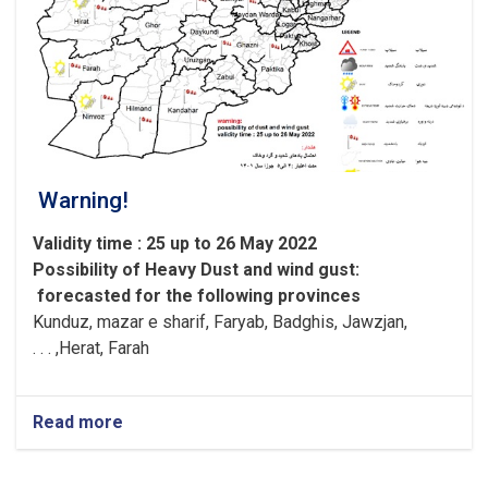
Warning!
Validity time : 25 up to 26 May 2022
Possibility of
Heavy
Dust and wind gust
:
forecasted for the following provinces
Kunduz, mazar e sharif, Faryab, Badghis, Jawzjan,
H
e
rat, Farah, . . .
Read more
about
Warning!