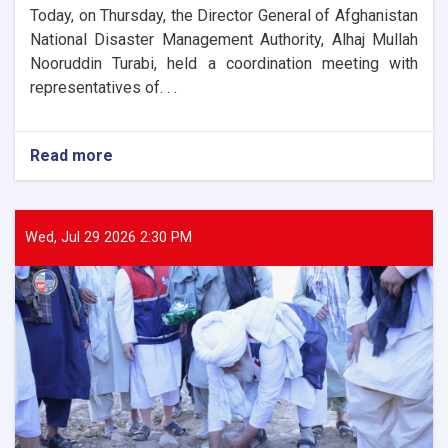
Today, on Thursday, the Director General of Afghanistan
National Disaster Management Authority, Alhaj Mullah
Nooruddin Turabi, held a coordination meeting with
representatives of. . .
Read more
about
The
Director
General
of
Wed, Jul 29 2026 2:30 PM
ANDMA
held
a
meeting
with
representatives
of
international
and
domestic