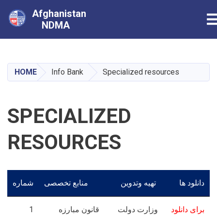
Afghanistan
T
NDMA
Skip
to
main
HOME
Info Bank
Specialized resources
content
SPECIALIZED
RESOURCES
دانلود ها
تهیه وتدوین
منابع تخصصی
شماره
1
قانون مبارزه
وزارت دولت
برای دانلود