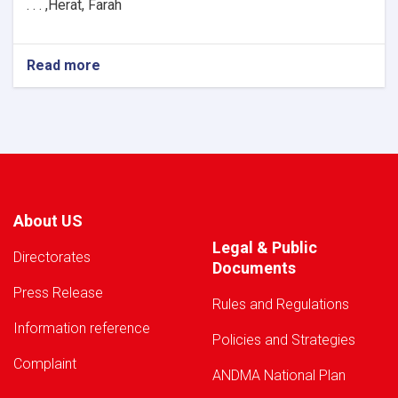
H
e
rat, Farah, . . .
Read more
about
Warning!
About US
Legal & Public
Directorates
Documents
Press Release
Rules and Regulations
Information reference
Policies and Strategies
Complaint
ANDMA National Plan