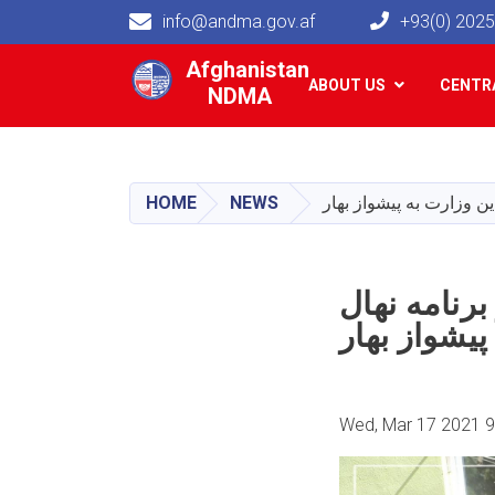
info@andma.gov.af
+93(0) 202
Main navigation
Afghanistan
ABOUT US
CENTRA
NDMA
HOME
NEWS
ن وزارت به پیشواز بهار
رنامه نهال
پیشواز بهار
Wed, Mar 17 2021 