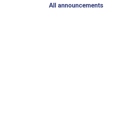
Flood-
All announcements
Affected
Areas
of
Parwan
Province