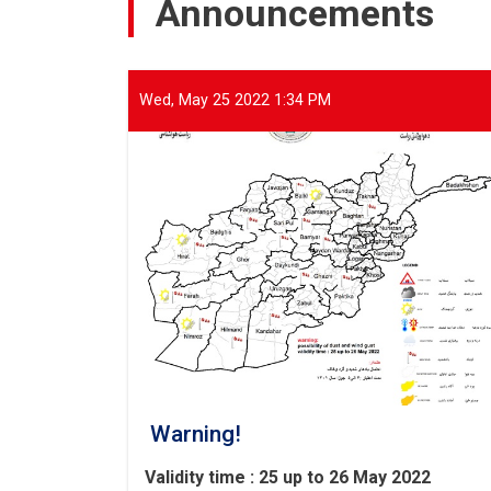
Announcements
meeting
with
representatives
of
international
Wed, May 25 2022 1:34 PM
and
domestic
organizations
to
assist
flood
victims
Warning!
Validity time : 25 up to 26 May 2022