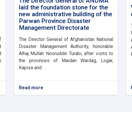
The Director General of ANDMA
laid the foundation stone for the
new administrative building of the
Parwan Province Disaster
Management Directorate
f
The Director General of Afghanistan National
t
Disaster Management Authority, honorable
d
Alhaj Mullah Nooruddin Turabi, after visits to
s
the provinces of Maidan Wardag, Logar,
Kapisa and. . .
Read more
about
The
Director
General
of
ANDMA
laid
the