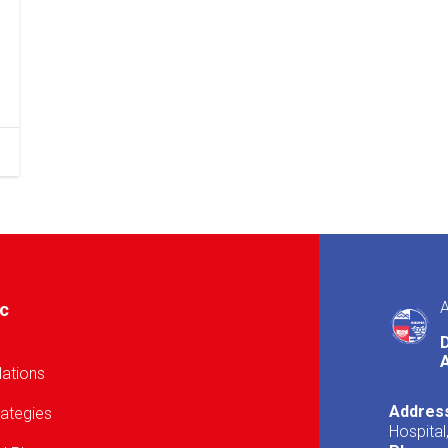
A
ic
A
lations
Addres
rategies
Hospital