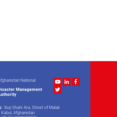
fghanistan National
Youtube
LinkedIn
Facebook
Twitter
Disaster Management
uthority
s:
Burj Shahr Ara, Street of Malali
, Kabul, Afghanistan