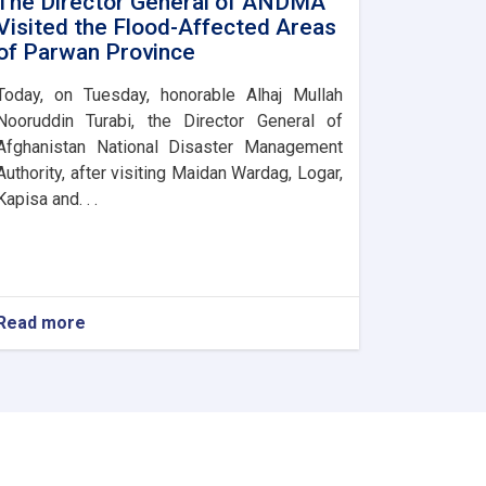
The Director General of ANDMA
Visited the Flood-Affected Areas
of Parwan Province
Today, on Tuesday, honorable Alhaj Mullah
Nooruddin Turabi, the Director General of
Afghanistan National Disaster Management
Authority, after visiting Maidan Wardag, Logar,
Kapisa and. . .
Read more
about
The
Director
General
of
ANDMA
Visited
the