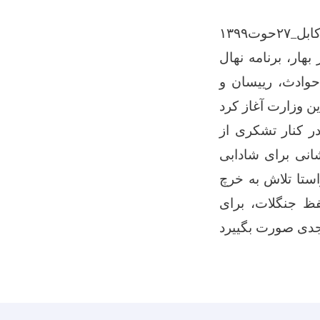
ابل_۲۷حوت۱۳۹۹
هار، برنامه نهال
 حوادث، رییسان و
ر کنار تشکری از
شانی برای شادابی
ستا تلاش به خرچ
فظ جنگلات، برای