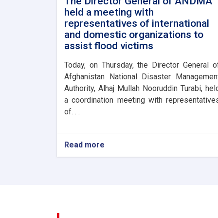
The Director General of ANDMA
held a meeting with
representatives of international
and domestic organizations to
assist flood victims
Today, on Thursday, the Director General o
Afghanistan National Disaster Managemen
Authority, Alhaj Mullah Nooruddin Turabi, hel
a coordination meeting with representative
of. . .
Read more
about
The
Director
General
of
ANDMA
held
a