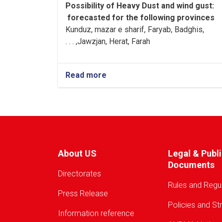
Possibility of
Heavy
Dust and wind gust
:
forecasted for the following provinces
Kunduz, mazar e sharif, Faryab, Badghis,
Jawzjan, H
e
rat, Farah, . . .
Read more
about
Warning!
About US
Legal & Publ
Documents
Directorates
Rules and Regu
Press Release
Policies and St
Information reference