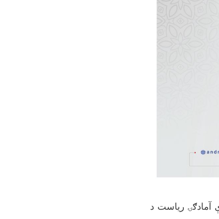
و سره د مبارزې آمادګۍ ریاست د