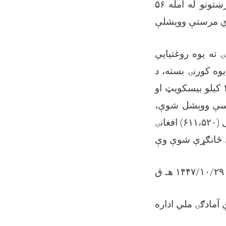
مؤسسو په ملاتړ، د یاد ولایت په بېلابېلو ولسوالیو او ناحیو کې د وروستیو ورښتونو له امله ۵۶
ته یوه روغتیایي
بسته او یوه کورنۍ بسته، د IOM ا ۱۳ کورنیو ته یو باب خېمه، د
هرې کورنۍ ته ۲۰۰ کیلو اوړه، ۲۵ کیلو دال، ۲۰ لیټره غوړي، ۲ کیلو مالګه، ۲.۱ کیلو بیسکويټ او
۲۵ رنۍ ته ۱۰،۹۲۰ افغانۍ نغدي پیسې ووېشل شوې
چې ټولټال د یاد شمېر کورنیو لپاره شپږ لکه او یوولس زره او پنځه سوه او شل (۶۱۱،۵۲۰) افغانۍ
 ق
 آمادګۍ ملي اداره