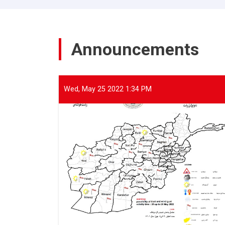
of
ANDMA
held
a
Announcements
meeting
with
representatives
of
international
Wed, May 25 2022 1:34 PM
and
domestic
organizations
to
assist
flood
victims