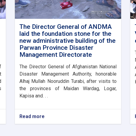
The Director General of ANDMA
laid the foundation stone for the
new administrative building of the
Parwan Province Disaster
Management Directorate
f
The Director General of Afghanistan National
t
Disaster Management Authority, honorable
d
Alhaj Mullah Nooruddin Turabi, after visits to
s
the provinces of Maidan Wardag, Logar,
Kapisa and. . .
Read more
about
The
Director
General