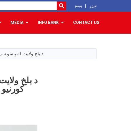
r
دری
پښتو
SEARCH
MEDIA
INFO BANK
CONTACT US
د بلخ ولایت له پېښو سره د مبارزې آمادګۍ ریاست ۵۶ 
کورنیو 