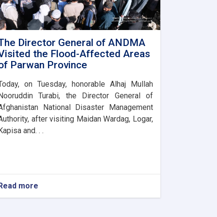
The Director General of ANDMA
Visited the Flood-Affected Areas
of Parwan Province
Today, on Tuesday, honorable Alhaj Mullah
Nooruddin Turabi, the Director General of
Afghanistan National Disaster Management
Authority, after visiting Maidan Wardag, Logar,
Kapisa and. . .
Read more
about
The
Director
General