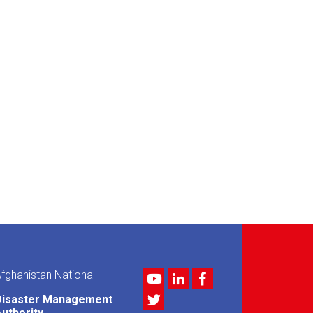
fghanistan National
Youtube
LinkedIn
Facebook
Twitter
Disaster Management
uthority