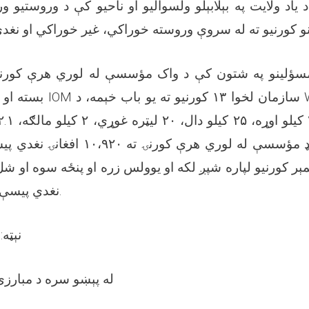
سؤلینو په شتون کې د واک مؤسسې له لوري هرې کورنۍ 
سازمان لخو WFP دفتر له لوري
کیلو دال د اکټیډ مؤسسې له لوري هرې کو،
نغدي پیسې ځانګړې شوې وې.
نېټه: ۱۴۴۷/۱۰/۲۹ هـ
له پېښو سره د مبارزې