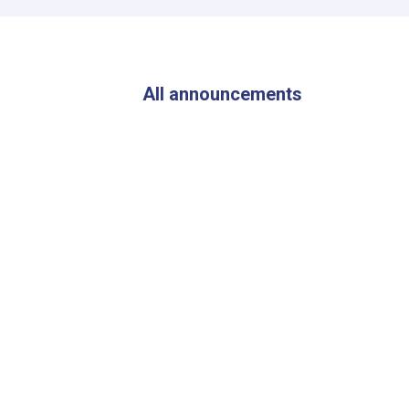
of
ANDMA
Visited
the
Flood-
All announcements
Affected
Areas
of
Parwan
Province