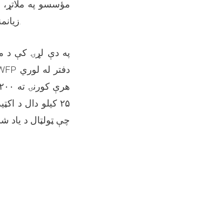
زیانمنو کورنیو ته له سروې وروسته خوراکي، غیر خوراکي او نغدي مرستې ووېشلې.
په دې لړۍ کې د م