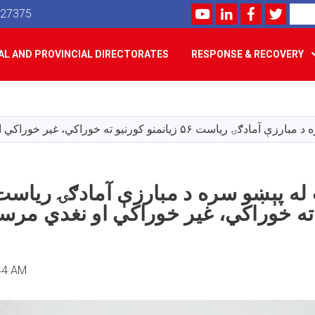
Youtube
LinkedIn
Facebook
Twitte
Search
527375
L AND PROVINCIAL DIRECTORATES
RESPONSE & RECOVERY
Skip
to
main
زیانمنو کورنیو ته خوراکي، غیر خوراکي او نغدي مرستې ووېشلې
content
ته خوراکي، غیر خوراکي او نغدي مر
:44 AM