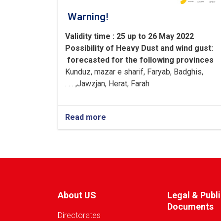
Warning!
Validity time : 25 up to 26 May 2022
Possibility of
Heavy
Dust and wind gust
:
forecasted for the following provinces
Kunduz, mazar e sharif, Faryab, Badghis,
Jawzjan, H
e
rat, Farah, . . .
Read more
about
Warning!
About US
Legal & Publ
Documents
Directorates