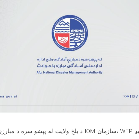
د بلخ ولایت له پېښ IOM سازمان، WFP دفتر او واک او اکټیډ