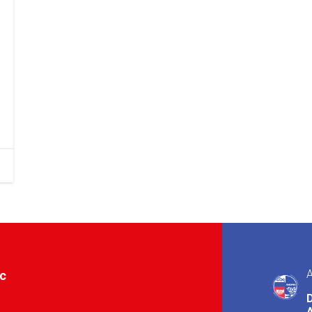
A
ic
A