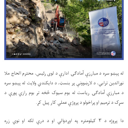
له پېښو سره د مبارزې آمادګۍ ادارې د لوی رئیس، محترم الحاج ملا
نورالدین ترابي، د لارښوونې پر بنسټ، د دایکندي ولایت له پېښو سره
د مبارزې آمادګۍ ریاست له بوم سیوک څخه تر بوم رازي پورې د
سړک د ترمیم او پراخولو د پروژې عملي کار پیل کړ.
دا پروژه د ۳ کیلومتره په اوږدوالي او د درې لکه او نوي زره