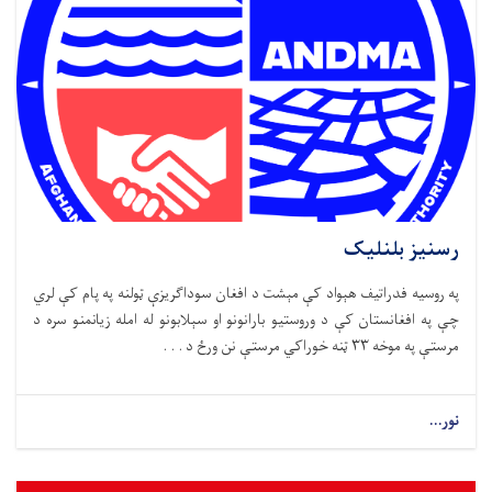
رسنیز بلنلیک
په روسیه فدراتیف هېواد کې مېشت د افغان سوداګریزې ټولنه په پام کې لري
چې په افغانستان کې د وروستیو بارانونو او سېلابونو له امله زیانمنو سره د
مرستې په موخه ۳۳ ټنه خوراکي مرستې نن ورځ د . . .
نور...