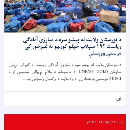
د نورستان ولایت له پېښو سره د مبارزې آمادګۍ
ریاست ۱۹۲ سېلاب ځپلو کورنیو ته غیرخوراکي
مرستې ووېشلې
د نورستان ولایت له پېښو سره د مبارزې آمادګۍ ریاست د کډوالۍ نړیوال
سازمان (IOM)، UNICEF، د ماشومانو د ملاتړ نړیوالې موسسې او د
PUIMI موسسې په همکارۍ، د یاد ولایت د برګمتال ولسوالۍ په. . .
نور...
شنبه ۱۴۰۵/۵/۱۷ - ۱۵:۳۹