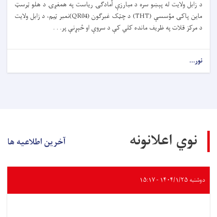
د زابل ولایت له پېښو سره د مبارزې آمادګۍ ریاست په همغږۍ د هلو ټرسټ
ماین پاکۍ مؤسسې (THT) د چټک غبرګون (QR04)نمبر ټیم، د زابل ولایت
د مرکز قلات په ظریف مانده کلي کې د سروې او څېړنې پر. . .
نور...
نوي اعلانونه
آخرین اطلاعیه ها
دوشنبه ۱۴۰۴/۱/۲۵ - ۱۵:۱۷