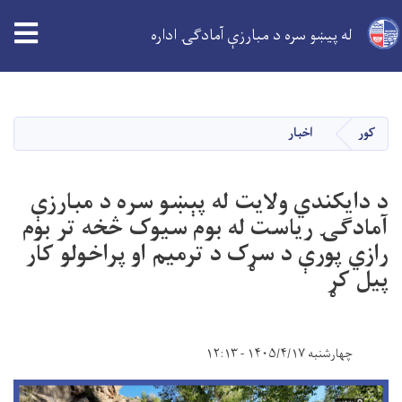
له پیښو سره د مبارزې آمادګۍ اداره
اصلي
منځپانګه
دانګل
کور
اخبار
د دایکندي ولایت له پېښو سره د مبارزې
آمادګۍ ریاست له بوم سیوک څخه تر بوم
رازي پورې د سړک د ترمیم او پراخولو کار
پیل کړ
چهارشنبه ۱۴۰۵/۴/۱۷ - ۱۲:۱۳