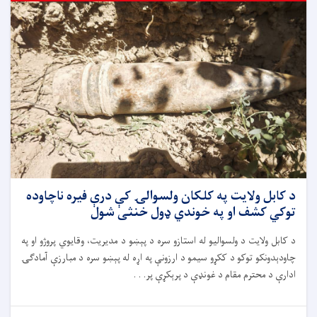
د کابل ولایت په کلکان ولسوالۍ کې درې فیره ناچاوده
توکي کشف او په خوندي ډول خنثی شول
د کابل ولایت د ولسوالیو له استازو سره د پېښو د مدیریت، وقایوي پروژو او په
چاودېدونکو توکو د ککړو سیمو د ارزونې په اړه له پېښو سره د مبارزې آمادګۍ
ادارې د محترم مقام د غونډې د پرېکړې پر. . .