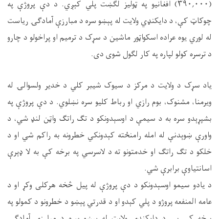
(۳۹۰,۰۰۰) افغانیو په ټولیز لګښت پلي کېږي. د دې پروژې په
چوکاټ کې، د دایکنډي ولایت له پېښو سره د مبارزې آمادګۍ ریاست
له لوري یوه عراده اسکواټور ماشین د سړک د ترمیم او پراخولو د چارو
د ترسره کولو لپاره په کار لګول شوی دی.
یاد سړک د ولایت د مرکز د سیوک شیبر کلي د خدیر ولسوالۍ له
ویرمنا، مشنوک، بوم رازي او رباط کلیو سره نښلوي. د دې پروژې په
بشپړېدو سره به د سیمې د اوسېدونکو د تګ راتګ واټن لنډ شي، د
واورې ښوېدنې له امله رامنځته کېدونکي خطرونه به راکم شي او د
خلکو د تګ راتګ او خدمتونو ته د لاسرسي په برخه کې به لا ډېرې
اسانتیاوې برابرې شي.
د یادو سیمو اوسېدونکو د دې پروژې له پیل څخه هرکلی وکړ او د
عامه المنفعه پروژو د پلي کېدو او د قدرتي پېښو د خطرونو د کمولو په
برخه کې یې د دایکندي ولایت له پېښو سره د مبارزې آمادګۍ