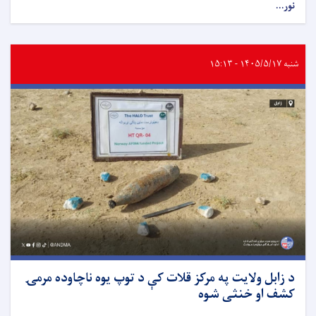
نور...
شنبه ۱۴۰۵/۵/۱۷ - ۱۵:۱۳
د زابل ولایت په مرکز قلات کې د توپ یوه ناچاوده مرمۍ
کشف او خنثی شوه