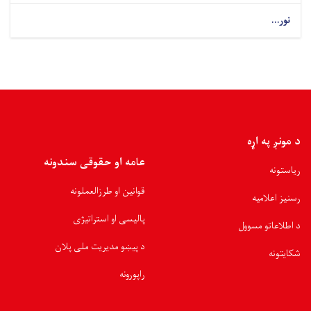
نور...
د مونږ په اړه
عامه او حقوقی سندونه
ریاستونه
قوانین او طرزالعملونه
رسنیز اعلامیه
پالیسی او استراتیژی
د اطلاعاتو مسوول
د پیښو مدیریت ملی پلان
شکایتونه
راپورونه