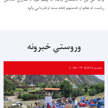
ریاست له هڅو او خدمتونو څخه مننه او قدرداني وکړه.
وروستي خبرونه
یکشنبه ۱۴۰۵/۵/۱۸ - ۱۰:۵۸