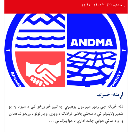
پنجشنبه ۱۴۰۱/۱۰/۲۲ - ۱۱:۴۲
اړینه- خبرتیا
لکه څرنګه چې زموږ هېوادوال پوهېږي، په تېرو څو ورځو کې د هېواد په یو
شمېر ولایتونو کې د سختې یخنۍ ترڅنګ د واورې او بارانونو د ورېدو شاهدان
و، او د ملکي هوايي چلند ادارې د هوا پېژندنې . . .