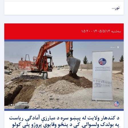
نور...
سه‌شنبه ۱۴۰۵/۵/۱۳ - ۱۵:۲۰
د کندهار ولایت له پېښو سره د مبارزې آمادګۍ ریاست
په بولدک ولسوالۍ کې د پنځو وقایوي پروژو پلي کولو