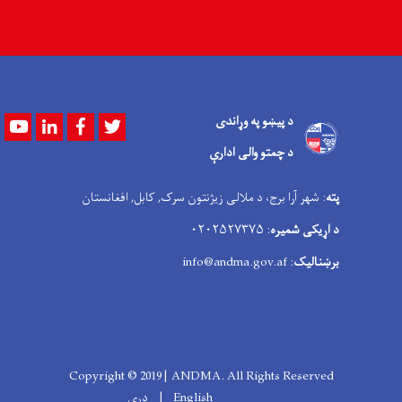
د پیښو په وړاندی
Youtube
LinkedIn
Facebook
Twitter
د چمتو والی ادارې
پته
: شهر آرا برج، د ملالی زیژنتون سرک, کابل, افغانستان
د اړیکی شمیره
: ۰۲۰۲۵۲۷۳۷۵
برښنالیک
: info@andma.gov.af
Copyright © 2019 | ANDMA. All Rights Reserved
English
دری