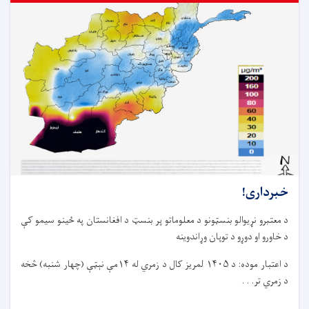
خبرداری!
د معتبرو نړیوالو بنسټونو د معلوماتو پر بنسټ د افغانستان په ځینو سیمو کې
د خاورو او دوړو د توپان وړاندوینه
د اعتبار موده: د ۱۴۰۵ لمریز کال د زمري له ۱۴مې نېټې (چهار شنبه) څخه
د زمري تر. . .