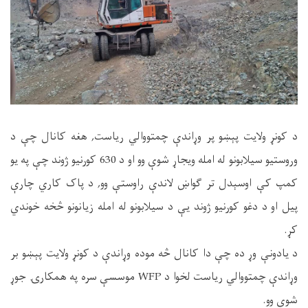
د کونړ ولایت پېښو پر وړاندې چمتووالي ریاست, هغه کانال چې د
وروستیو سیلابونو له امله ویجاړ شوې وو او د 630 کورنیو ژوند چې په یو
کمپ کې اوسېدل تر ګواښ لاندې راوستې وو, د پاک کاري چارې
پیل او د دغو کورنیو ژوند یې د سیلابونو له امله زیانونو څخه خوندي
کړ.
د یادونې وړ ده چې دا کانال څه موده وړاندې د کونړ ولایت پېښو بر
وړاندې چمتووالي ریاست لخوا د WFP موسسې سره په همکارۍ جوړ
شوې وو.