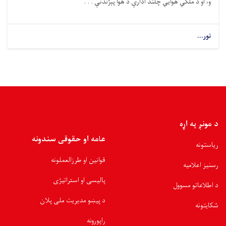
و، او د ملکي هوايي چلند ادارې د هوا پېژندنې . . .
نور...
د مونږ په اړه
عامه او حقوقی سندونه
ریاستونه
قوانین او طرزالعملونه
رسنیز اعلامیه
پالیسی او استراتیژی
د اطلاعاتو مسوول
د پیښو مدیریت ملی پلان
شکایتونه
راپورونه