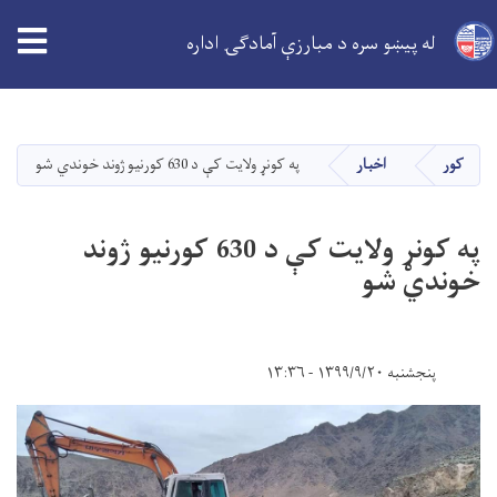
له پیښو سره د مبارزې آمادګۍ اداره
اصلي
منځپانګه
دانګل
کور
اخبار
په کونړ ولایت کې د 630 کورنیو ژوند خوندي شو
په کونړ ولایت کې د 630 کورنیو ژوند
خوندي شو
پنجشنبه ۱۳۹۹/۹/۲۰ - ۱۳:۳۶