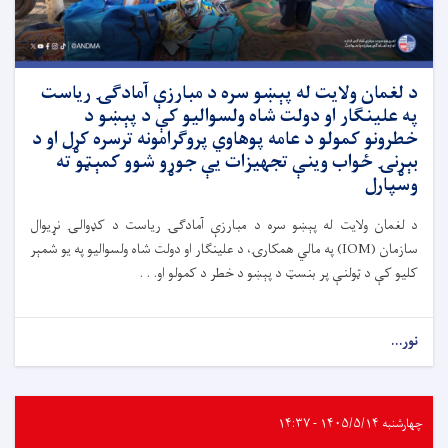
د لغمان ولایت له پېښو سره د مبارزې آمادګۍ ریاست
په علینګار او دولت شاه ولسوالیو کې د پېښو د
خطرونو کمولو د عامه پوهاوي پروګرامونه ترسره کړل او د
بېړنۍ ځواب وینې تجهیزات یې جوړو شوو کمېټو ته
وسپارل
د لغمان ولایت له پېښو سره د مبارزې آمادګۍ ریاست د کډوالۍ نړیوال
سازمان (IOM) په مالي همکارۍ، د علینګار او دولت شاه ولسوالیو په یو شمېر
کلیو کې د ټولنې پر بنسټ د پېښو د خطر د کمولو او. . .
نور...
چهارشنبه ۱۴۰۵/۵/۱۴ - ۱۴:۳۷