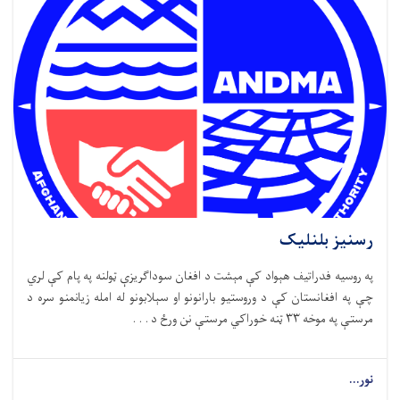
رسنیز بلنلیک
په روسیه فدراتیف هېواد کې مېشت د افغان سوداګریزې ټولنه په پام کې لري
چې په افغانستان کې د وروستیو بارانونو او سېلابونو له امله زیانمنو سره د
مرستې په موخه ۳۳ ټنه خوراکي مرستې نن ورځ د . . .
نور...