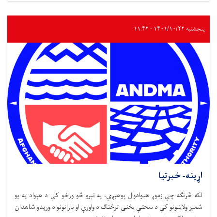
پنجشنبه ۱۴۰۱/۱۰/۲۲ - ۱۱:۴۲
اړینه- خبرتیا
لکه څرنګه چې زموږ هېوادوال پوهېږي، په تېرو څو ورځو کې د هېواد په یو
شمېر ولایتونو کې د سختې یخنۍ ترڅنګ د واورې او بارانونو د ورېدو شاهدان