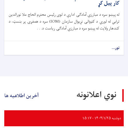
کار پیل کړ
له پېښو سره د مبارزې آمادګۍ ادارې د لوی رئیس محترم الحاج ملا نورالدین
ترابي له لوري د کډوالۍ نړیوال سازمان (IOM) سره د همغږۍ پر بنسټ، د
کندهار ولایت له پېښو سره د مبارزې آمادګۍ ریاست د. . .
نور...
نوي اعلانونه
آخرین اطلاعیه ها
دوشنبه ۱۴۰۴/۱/۲۵ - ۱۵:۱۷