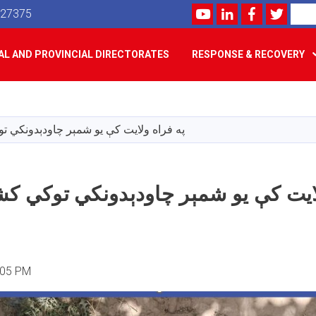
Youtube
LinkedIn
Facebook
Twitte
Search
527375
L AND PROVINCIAL DIRECTORATES
RESPONSE & RECOVERY
Skip
to
main
په فراه ولایت کې یو شمېر چاودېدونکي 
content
لایت کې یو شمېر چاودېدونکي توکي ک
:05 PM