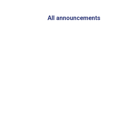
Visited
the
Flood-
All announcements
Affected
Areas
of
Parwan
Province