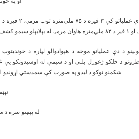
او په خوندي ډول خنثی کړل.
ینو د دې عملیاتو موخه د هېوادوالو لپاره د خوندیتوب 
خطرونو د خلکو ژغورل بللي او د سیمې له اوسېدونکو یې 
شکمنو توکو د لیدو په صورت کې سمدستي اړوندو ادارو ته خبر ورکړي.
نېټه:۱۴۴۷/۱۱/۲۵ هـ
له پېښو سره د مب