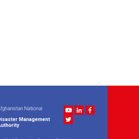
fghanistan National
Youtube
LinkedIn
Facebook
Twitter
Disaster Management
uthority