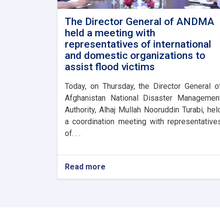
The Director General of ANDMA
held a meeting with
representatives of international
and domestic organizations to
assist flood victims
Today, on Thursday, the Director General o
Afghanistan National Disaster Managemen
Authority, Alhaj Mullah Nooruddin Turabi, hel
a coordination meeting with representative
of. . .
Read more
about
The
Director
General
of
ANDMA