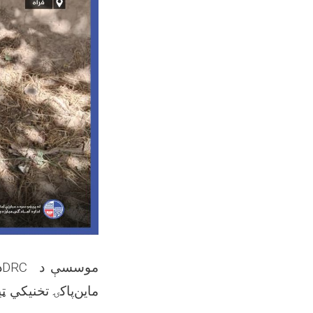
م
ماین‌پاکۍ تخنیکي 