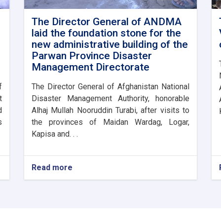
The Director General of ANDMA
laid the foundation stone for the
new administrative building of the
Parwan Province Disaster
Management Directorate
f
The Director General of Afghanistan National
t
Disaster Management Authority, honorable
d
Alhaj Mullah Nooruddin Turabi, after visits to
s
the provinces of Maidan Wardag, Logar,
Kapisa and. . .
Read more
about
The
Director
General
of
ANDMA