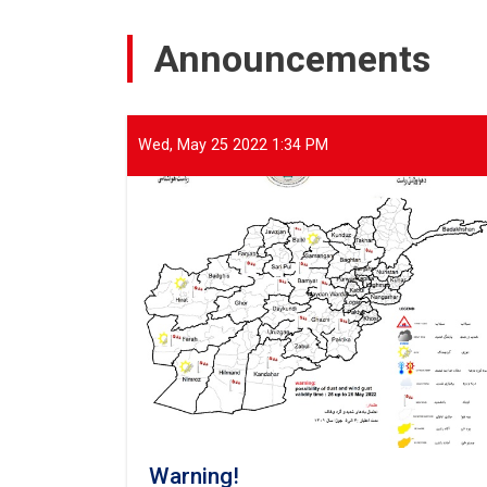
held
a
Announcements
meeting
with
representatives
of
international
Wed, May 25 2022 1:34 PM
and
domestic
organizations
to
assist
flood
victims
Warning!