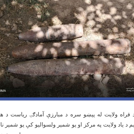
د فراه ولایت له پېښو سره د مبارزې آمادګۍ ریاست DRC وسسې د
ټیم د یاد ولایت په مرکز او یو شمېر ولسوالیو کې یو شمېر 