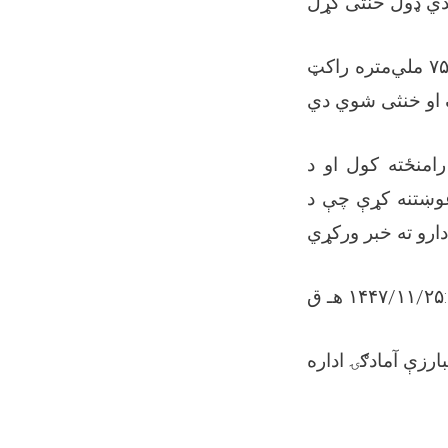
ویل کېږي چې په دې عملیاتو کې ۳ فیره د ۷۵ ملي‌متره توپ مرمۍ، ۲ فیره د ۷۵ ملي‌متره راکټ
رامنځته کول او د
غوښتنه کړې چې د
 ق
ارزې آمادګۍ اداره