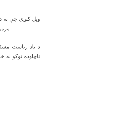
مرمۍ او ۱ فیر د ۸۲ ملي‌متره هاوان مرمۍ له بېلابېلو سیمو کشف او خنثی شوي دي.
د یاد ریاست مسئول
ناچاوده توکو له 