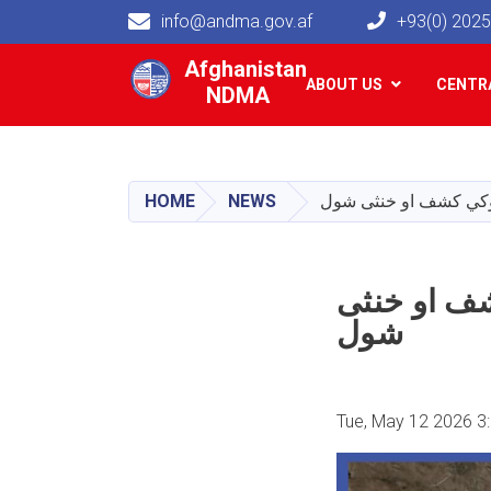
info@andma.gov.af
+93(0) 202
Main navigation
Afghanistan
ABOUT US
CENTRA
NDMA
HOME
NEWS
توکي کشف او خنثی شول
شف او خنثی
شول
Tue, May 12 2026 3