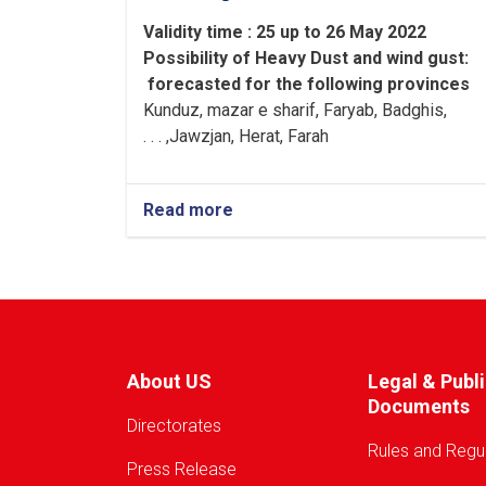
Validity time : 25 up to 26 May 2022
Possibility of
Heavy
Dust and wind gust
:
forecasted for the following provinces
Kunduz, mazar e sharif, Faryab, Badghis,
Jawzjan, H
e
rat, Farah, . . .
Read more
about
Warning!
About US
Legal & Publ
Documents
Directorates
Rules and Regu
Press Release