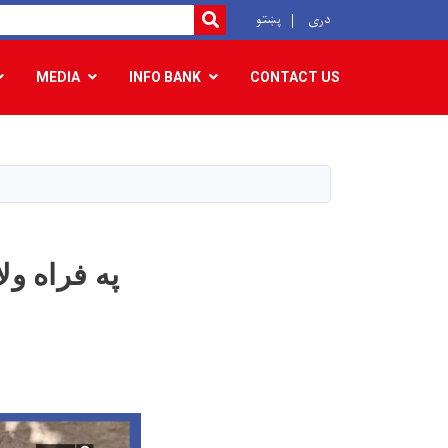
r
دری
پښتو
SEARCH
MEDIA
INFO BANK
CONTACT US
په فراه و