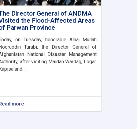
The Director General of ANDMA
Visited the Flood-Affected Areas
of Parwan Province
Today, on Tuesday, honorable Alhaj Mullah
Nooruddin Turabi, the Director General of
Afghanistan National Disaster Management
Authority, after visiting Maidan Wardag, Logar,
Kapisa and. . .
Read more
about
The
Director
General
of
ANDMA