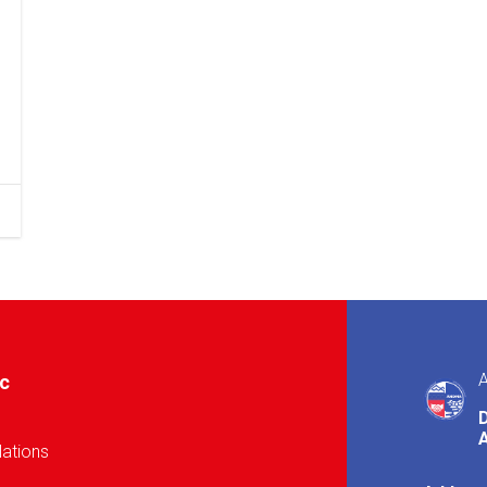
A
ic
A
lations