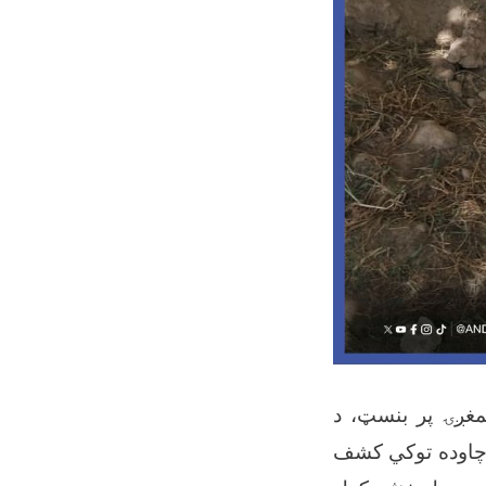
د همغږۍ پر بنسټ، د
ناچاوده توکي کشف