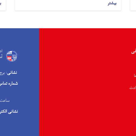
بیشتر
ب
قی
اد
آم
نشانی
: برج
ا
شماره تماس
ادث
ساعت کاری: ۰۸:۰۰ صبح الی 
نشانی الکتر