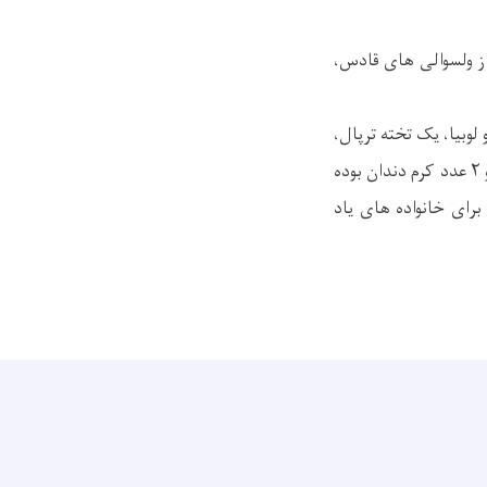
ثر جنگ و نا امنی ها از ولسوالی های قادس،
کیلو آرد، ۲۵ کیلو برنج، ۵ لیتر روغن، یک کیلو چای سبز، ۴ کیلو شکر، ۶ کیلو لوبیا، یک تخته ترپال،
۴ تخته کمپل، یک عدد سطل، یک بسته ظروف پلاستکی، ۲ تخته روی پاک، دو عدد برس دندان و ۲ عدد کرم دندان بوده
برای خانواده های یاد