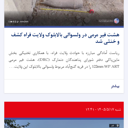
هشت فیر مرمی در ولسوالی بالابلوک ولایت فراه کشف
و خنثی شد
ریاست آمادگی مبارزه با حوادث ولایت فراه، با همکاری تخنیکی بخش
ماین‌پاکی دفتر شورای پناهندگان دنمارک (DRC)، هشت فیر مرمی
122mm WP ART را در قریه گنج‌آباد مربوط ولسوالی بالابلوک این ولایت. . .
بیشتر
شنبه ۱۴۰۵/۵/۱۷ - ۱۲:۴۱