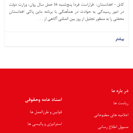
کابل – افغانستان، قراراست فردا پنج‌شنبه 16 حمل سال روان، وزارت دولت
در امور رسیدگی به حوادث در همآهنگی با برنامه ماین پاکی افغانستان
محفلی را به منظور تجلیل از روز بین المللی آگاهی از . . .
بیشتر
در باره ما
اسناد عامه وحقوقی
ریاست ها
قوانین و طرزالعمل ها
اعلامیه های مطبوعاتی
استراتیژی و پالیسی ها
مسوول اطلاع رسانی