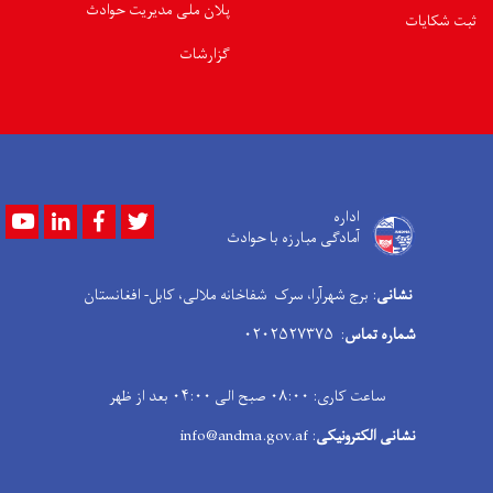
پلان ملی مدیریت حوادث
ثبت شکایات
گزارشات
Youtube
LinkedIn
Facebook
Twitter
اداره
آمادگی مبارزه با حوادث
نشانی
: برج شهرآرا، سرک شفاخانه ملالی، کابل- افغانستان
شماره تماس
: ۰۲۰۲۵۲۷۳۷۵
ساعت کاری: ۰۸:۰۰ صبح الی ۰۴:۰۰ بعد از ظهر
نشانی الکترونیکی
: info@andma.gov.af