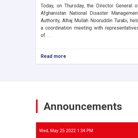
Today, on Thursday, the Director General o
Afghanistan National Disaster Managemen
Authority, Alhaj Mullah Nooruddin Turabi, hel
a coordination meeting with representative
of. . .
Read more
about
The
Director
General
of
ANDMA
held
a
Announcements
meeting
with
representatives
of
international
Wed, May 25 2022 1:34 PM
and