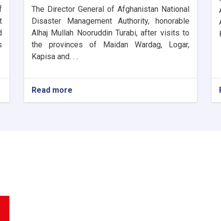
f
The Director General of Afghanistan National
t
Disaster Management Authority, honorable
d
Alhaj Mullah Nooruddin Turabi, after visits to
s
the provinces of Maidan Wardag, Logar,
Kapisa and. . .
Read more
about
The
Director
General
of
ANDMA
laid
the
foundation
stone
for
the
new
administrative