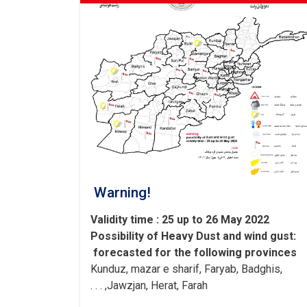
domestic
organizations
to
assist
flood
victims
Warning!
Validity time : 25 up to 26 May 2022
Possibility of
Heavy
Dust and wind gust
:
forecasted for the following provinces
Kunduz, mazar e sharif, Faryab, Badghis,
Jawzjan, H
e
rat, Farah, . . .