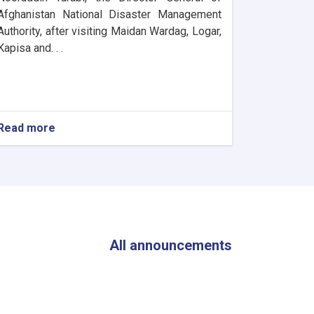
Afghanistan National Disaster Management
Authority, after visiting Maidan Wardag, Logar,
Kapisa and. . .
Read more
about
The
Director
General
of
ANDMA
Visited
the
Flood-
All announcements
Affected
Areas
of
Parwan
Province