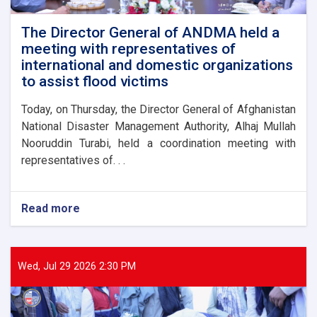
The Director General of ANDMA held a
meeting with representatives of
international and domestic organizations
to assist flood victims
Today, on Thursday, the Director General of Afghanistan
National Disaster Management Authority, Alhaj Mullah
Nooruddin Turabi, held a coordination meeting with
representatives of. . .
Read more
about
The
Director
General
of
Wed, Jul 29 2026 2:30 PM
ANDMA
held
a