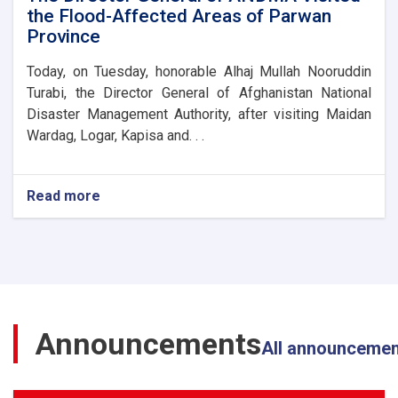
Management
the Flood-Affected Areas of Parwan
Directorate
Province
Today, on Tuesday, honorable Alhaj Mullah Nooruddin
Turabi, the Director General of Afghanistan National
Disaster Management Authority, after visiting Maidan
Wardag, Logar, Kapisa and. . .
Read more
about
The
Director
General
of
ANDMA
Visited
the
Announcements
Flood-
All announceme
Affected
Areas
of