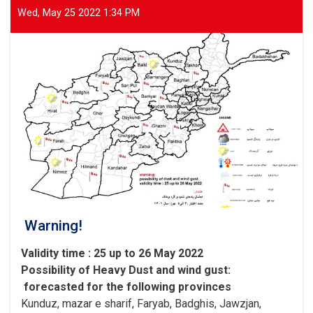
Parwan
Wed, May 25 2022 1:34 PM
Province
Warning!
Validity time : 25 up to 26 May 2022
Possibility of
Heavy
Dust and wind gust
:
forecasted for the following provinces
Kunduz, mazar e sharif, Faryab, Badghis, Jawzjan,