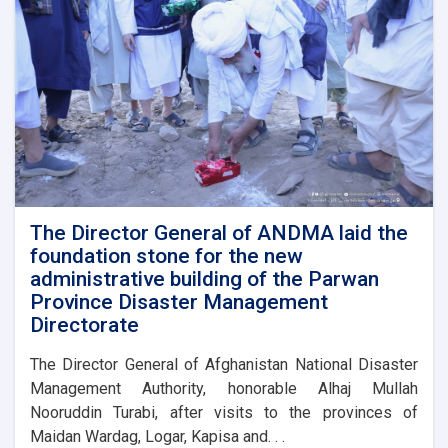
meeting
with
representatives
of
international
and
domestic
organizations
to
assist
flood
victims
The Director General of ANDMA laid the
foundation stone for the new
administrative building of the Parwan
Province Disaster Management
Directorate
The Director General of Afghanistan National Disaster
Management Authority, honorable Alhaj Mullah
Nooruddin Turabi, after visits to the provinces of
Maidan Wardag, Logar, Kapisa and. . .