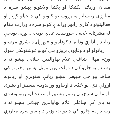
میدان وردګ, پکتیکا او پکتیا ولایتونو پېښو سره د
مبارزې رییسانو په وروستیو کلونو کې د خپلو کړنو او
فعالیتونو د کاري راپور وړاندې کولو سره د وزارت مقام
له مشرتابه څخه د جوړښت, عادي بودجې, بېړنۍ بودجې
زیاتېدو, اداري ودانۍ, د ګودامونو جوړول, د بشري مرستو
زیاتولو او د وقایوي پروژو پلي کولو غوښتونکي شول.
ورته مهال ښاغلي غلام بهاوالدین جیلاني پېښو ته د
رسېدو په چارو کې د دولت وزیر وویل: په تیر وختونو کې
شاهد وو چې طبیعي پېښو زیاتې ستونزې او زیانونه
اړولې دي. نو ځکه, د اړتیاوو وړاندوینه بنسټیز او بشري
او مالي سرچینې زموږ بنسټیز او عمده لومړیتوبونه دي.
په پای کې ښاغلي غلام بهاوالدین جیلاني پېښو ته د
رسېدو په چارو کې د دولت وزیر د پېښو سره مبارزې