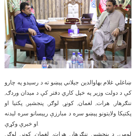
ښاغلي غلام بهاوالدین جیلاني پېښو ته د رسېدو په چارو
کې د دولت وزیر په خپل کاري دفتر کې د میدان وردګ,
ننګرهار, هرات, لغمان, کونړ, لوګر, پنجشېر, پکتیا او
پکتیکا ولایتونو پېښو سره د مبارزې رییسانو سره لیدنه
او خبرې وکړې.
لومړۍ د پنجشېر, ننګرهار, هرات, لغمان, کونړ, لوګر,