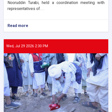
Nooruddin Turabi, held a coordination meeting with
representatives of. . .
Read more
about
The
Director
General
of
Wed, Jul 29 2026 2:30 PM
ANDMA
held
a
meeting
with
representatives
of
international
and
domestic
organizations
to
assist