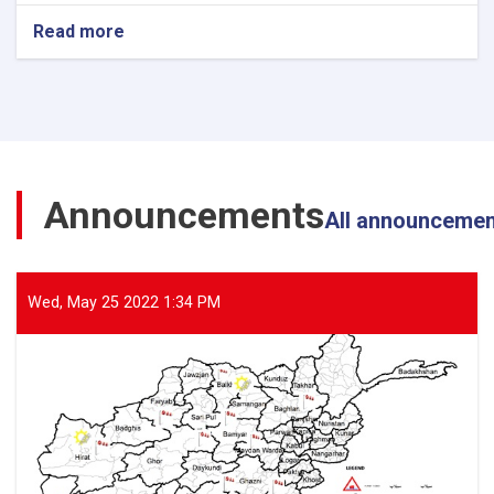
Read more
about
The
Director
General
of
ANDMA
Visited
the
Announcements
Flood-
All announceme
Affected
Areas
of
Parwan
Wed, May 25 2022 1:34 PM
Province