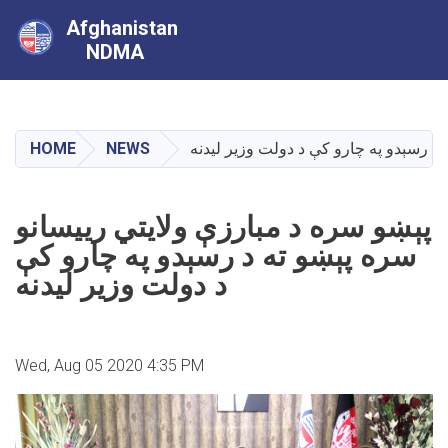
Afghanistan
NDMA
Skip
to
main
HOME
NEWS
 د رسېدو په چارو کې د دولت وزیر لیدنه
content
پېښو سره د مبارزې ولایتي رییسانو
سره پېښو ته د رسېدو په چارو کې
د دولت وزیر لیدنه
Wed, Aug 05 2020 4:35 PM