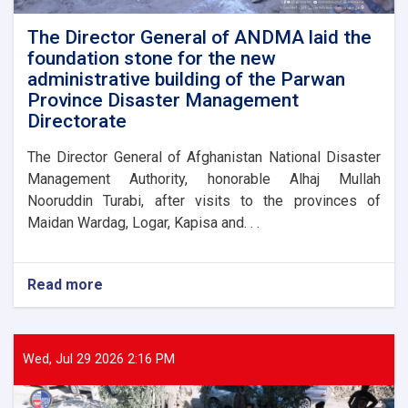
flood
victims
The Director General of ANDMA laid the
foundation stone for the new
administrative building of the Parwan
Province Disaster Management
Directorate
The Director General of Afghanistan National Disaster
Management Authority, honorable Alhaj Mullah
Nooruddin Turabi, after visits to the provinces of
Maidan Wardag, Logar, Kapisa and. . .
Read more
about
The
Director
General
of
Wed, Jul 29 2026 2:16 PM
ANDMA
laid