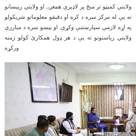
ولایتي کمیټو تر منځ پر لاډېرې همغږۍ او ولایتي رییسانو
ته یې له مرکز سره د کره او دقیقو معلوماتو شریکولو
په اړه لازمې سپارښتنې وکړې, او پېښو سره د مبارزې
ولایتي ریاستونو ته یې د هر ډول همکارئ کولو ژمنه
ورکړه.