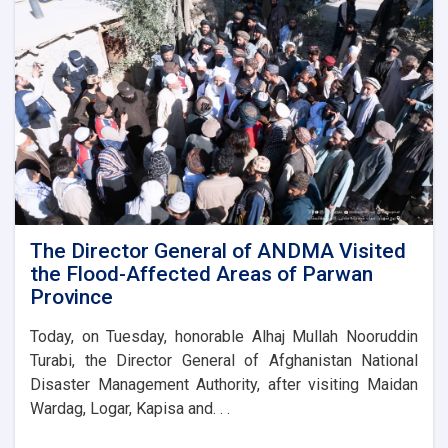
the
foundation
stone
for
the
new
administrative
building
of
the
Parwan
Province
Disaster
The Director General of ANDMA Visited
Management
the Flood-Affected Areas of Parwan
Directorate
Province
Today, on Tuesday, honorable Alhaj Mullah Nooruddin
Turabi, the Director General of Afghanistan National
Disaster Management Authority, after visiting Maidan
Wardag, Logar, Kapisa and. . .