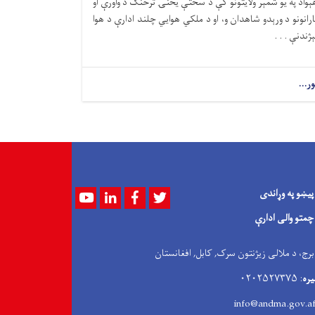
ېواد په یو شمېر ولایتونو کې د سختې یخنۍ ترڅنګ د واورې او
ارانونو د ورېدو شاهدان و، او د ملکي هوايي چلند ادارې د هوا
ېژندنې . . .
ور...
پیښو په وړاندی
Youtube
LinkedIn
Facebook
Twitter
چمتو والی ادارې
 برج، د ملالی زیژنتون سرک, کابل, افغانستان
یره
: ۰۲۰۲۵۲۷۳۷۵