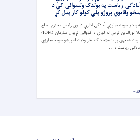
مادګۍ ریاست په بولدک ولسوالۍ کې د
نځو وقایوي پروژو پلي کولو کار پیل کړ
ه پېښو سره د مبارزې آمادګۍ ادارې د لوی رئیس محترم الحاج
ملا نورالدین ترابي له لوري د کډوالۍ نړیوال سازمان (IOM)
ره د همغږۍ پر بنسټ، د کندهار ولایت له پېښو سره د مبارزې
مادګۍ ریاست د. . .
ور...