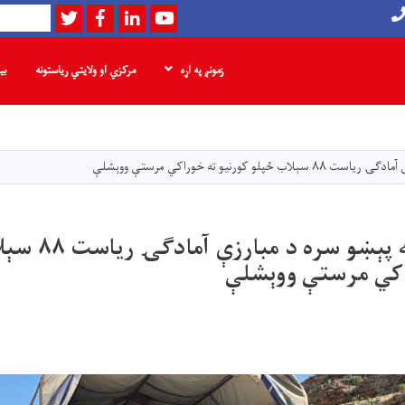
Twitter
Facebook
LinkedIn
Youtube
لټون
زمونږ په اړه
مرکزي او ولایتي ریاستونه
بی
اصلي
منځپانګه
دانګل
 کورنیو ته خوراکي مرستې ووېشلې
د غور ولایت له پېښو 
اکي مرستې ووېشلې