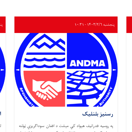
پنجشنبه ۱۴۰۳/۲/۶ - ۱۰:۳۱
پنجشنب
رسنیز بلنلیک
ا
په روسیه فدراتیف هېواد کې مېشت د افغان سوداګریزې ټولنه
ل