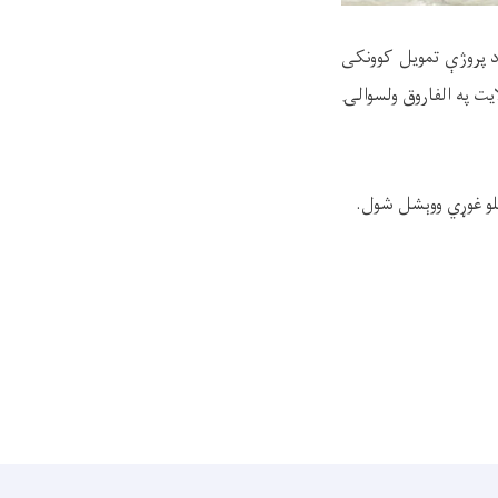
ک له مخې، چې د پروژې تمویل کوونکی
 دې ولایت په الفاروق ولسوالۍ