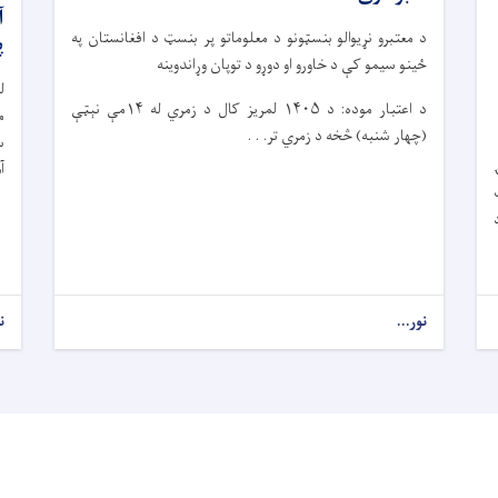
آ
د معتبرو نړیوالو بنسټونو د معلوماتو پر بنسټ د افغانستان په
پ
ځینو سیمو کې د خاورو او دوړو د توپان وړاندوینه
ل
د اعتبار موده: د ۱۴۰۵ لمریز کال د زمري له ۱۴مې نېټې
(چهار شنبه) څخه د زمري تر. . .
س
آ
ت
نور...
ن