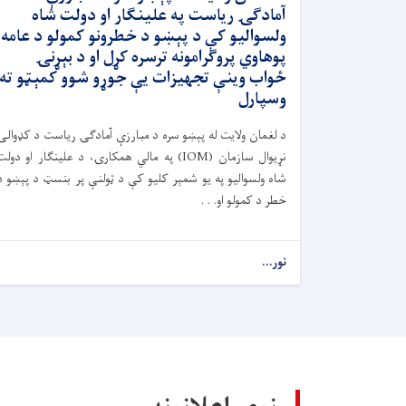
آمادګۍ ریاست په علینګار او دولت شاه
ولسوالیو کې د پېښو د خطرونو کمولو د عامه
پوهاوي پروګرامونه ترسره کړل او د بېړنۍ
ځواب وینې تجهیزات یې جوړو شوو کمېټو ته
وسپارل
د لغمان ولایت له پېښو سره د مبارزې آمادګۍ ریاست د کډوالۍ
نړیوال سازمان (IOM) په مالي همکارۍ، د علینګار او دول
شاه ولسوالیو په یو شمېر کلیو کې د ټولنې پر بنسټ د پېښو د
خطر د کمولو او. . .
نور...