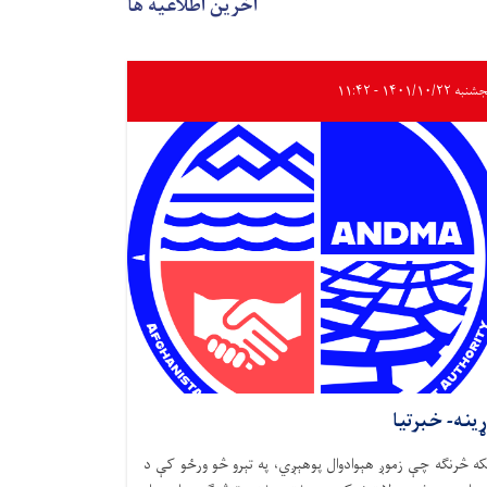
آخرین اطلاعیه ها
ه ۱۴۰۱/۱۰/۲۲ - ۱۱:۴۲
ړینه- خبرتیا
که څرنګه چې زموږ هېوادوال پوهېږي، په تېرو څو ورځو کې د