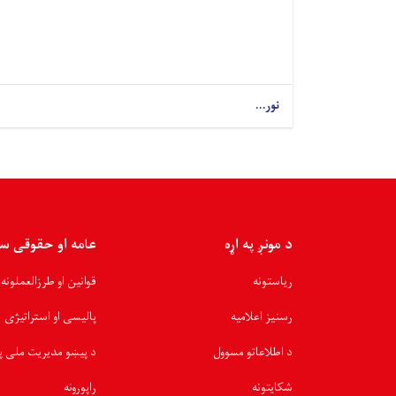
نور...
د مونږ په اړه
عامه او حقوقی س
ریاستونه
قوانین او طرزالعملونه
رسنیز اعلامیه
پالیسی او استراتیژی
د اطلاعاتو مسوول
د پیښو مدیریت ملی پ
شکایتونه
راپورونه