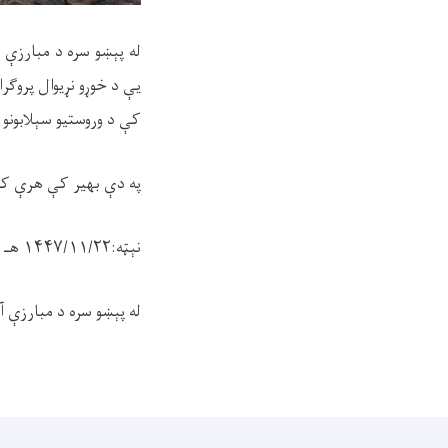
کې د وروستیو سېلابونو له امله ۸۸ زیانمنو کورنیو ته له سروې وروسته 
په دې بهیر کې هرې کورنۍ ته د مسؤلینو په شتون
نېټه:۱۴۴۷/۱۱/۲۲ هـ ق
له پېښو سره د مبارزې آ