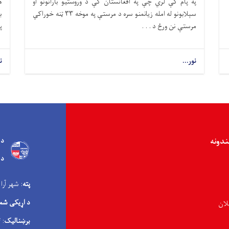
په پام کې لري چې په افغانستان کې د وروستیو بارانونو او
ه
سېلابونو له امله زیانمنو سره د مرستې په موخه ۳۳ ټنه خوراکي
ب
مرستې نن ورځ د . . .
پ
نور...
ن
ندونه
د 
د 
پته
: شهر آرا
د اړیکی شم
لان
برښنالیک
: info@andma.gov.af