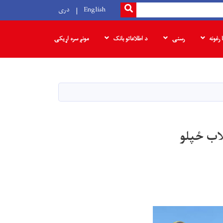
SEARCH
English
دری
ا رغونه
رسنۍ
د اطلاعاتو بانک
مونږ سره اړیکۍ
سره د مبارزې آمادګۍ ریاست ۸۸ سېلاب ځپلو