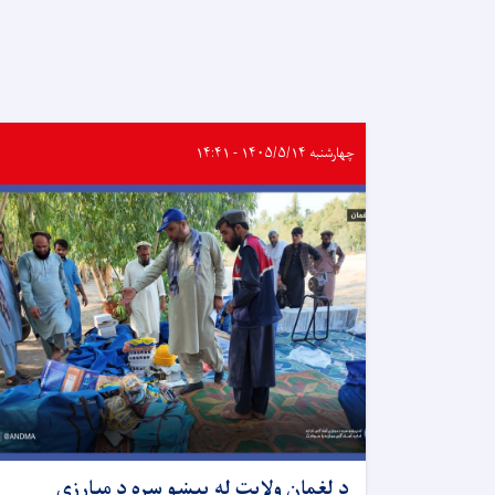
چهارشنبه ۱۴۰۵/۵/۱۴ - ۱۴:۴۱
د لغمان ولایت له پېښو سره د مبارزې