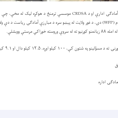
له پېښو سره د مبارزې آمادګۍ ادارې او د CRDSA موسسې ترمنځ د هوکړه لی
یې د خوړو نړیوال پروګرام (WFP) دی، د غور ولایت له پېښو سره د مبارزې آمادګۍ ریاست د
خوراکي مرستې ووېشلې.
 کې، ۱۰۰ کیلو اوړه، ۱۲.۵ کیلو دال او ۹.۱ کیلو غوړي ووېشل شول.
مادګۍ اداره