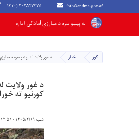
+۹۳ (۰) ۲۰۲۵۲۷۳۷۵
info@andma.gov.af
Main navigation
له پیښو سره د مبارزې آمادګۍ اداره
کور
اخبار
د غور ولایت له پېښو سره د مبارزې آمادګۍ ریاست ۸۸ سېلاب ځپلو
کورنیو ته خور
شنبه ۱۴۰۵/۲/۱۹ - ۱۲:۵۱