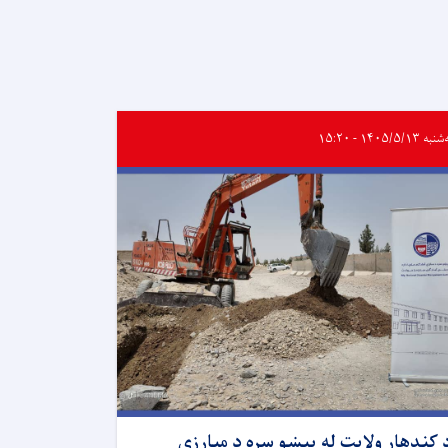
 ۱۴۰۵/۵/۱۳ - ۱۵:۲۰
 کندهار ولایت له پېښو سره د مبارزې