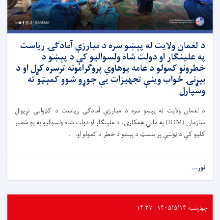
د لغمان ولایت له پېښو سره د مبارزې آمادګۍ ریاست
په علینګار او دولت شاه ولسوالیو کې د پېښو د
خطرونو کمولو د عامه پوهاوي پروګرامونه ترسره کړل او د
بېړنۍ ځواب وینې تجهیزات یې جوړو شوو کمېټو ته
وسپارل
د لغمان ولایت له پېښو سره د مبارزې آمادګۍ ریاست د کډوالۍ نړیوال
سازمان (IOM) په مالي همکارۍ، د علینګار او دولت شاه ولسوالیو په یو شمېر
کلیو کې د ټولنې پر بنسټ د پېښو د خطر د کمولو او. . .
نور...
چهارشنبه ۱۴۰۵/۵/۱۴ - ۱۴:۳۷