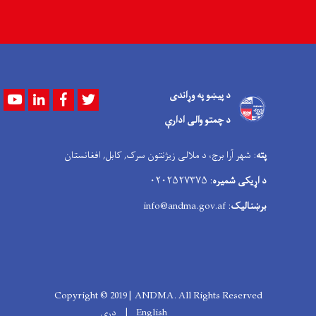
د پیښو په وړاندی
Youtube
LinkedIn
Facebook
Twitter
د چمتو والی ادارې
پته
: شهر آرا برج، د ملالی زیژنتون سرک, کابل, افغانستان
د اړیکی شمیره
: ۰۲۰۲۵۲۷۳۷۵
برښنالیک
: info@andma.gov.af
Copyright © 2019 | ANDMA. All Rights Reserved
English
دری