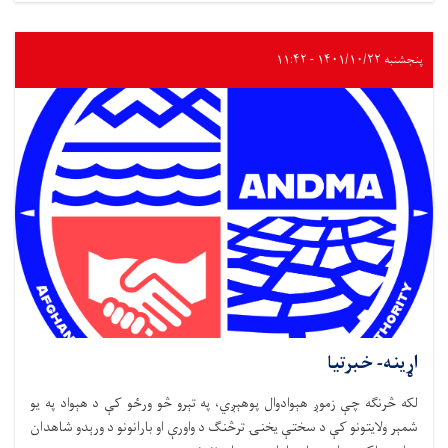
پنجشنبه ۱۴۰۱/۱۰/۲۲ - ۱۱:۴۲
اړینه- خبرتیا
لکه څرنګه چې زموږ هېوادوال پوهېږي، په تېرو څو ورځو کې د هېواد په یو
شمېر ولایتونو کې د سختې یخنۍ ترڅنګ د واورې او بارانونو د ورېدو شاهدان