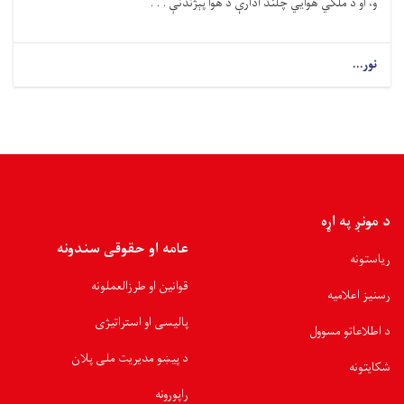
و، او د ملکي هوايي چلند ادارې د هوا پېژندنې . . .
نور...
د مونږ په اړه
عامه او حقوقی سندونه
ریاستونه
قوانین او طرزالعملونه
رسنیز اعلامیه
پالیسی او استراتیژی
د اطلاعاتو مسوول
د پیښو مدیریت ملی پلان
شکایتونه
راپورونه