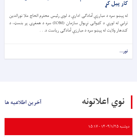
کار پیل کړ
له پېښو سره د مبارزې آمادګۍ ادارې د لوی رئیس محترم الحاج ملا نورالدین
ترابي له لوري د کډوالۍ نړیوال سازمان (IOM) سره د همغږۍ پر بنسټ، د
کندهار ولایت له پېښو سره د مبارزې آمادګۍ ریاست د. . .
نور...
نوي اعلانونه
آخرین اطلاعیه ها
دوشنبه ۱۴۰۴/۱/۲۵ - ۱۵:۱۷