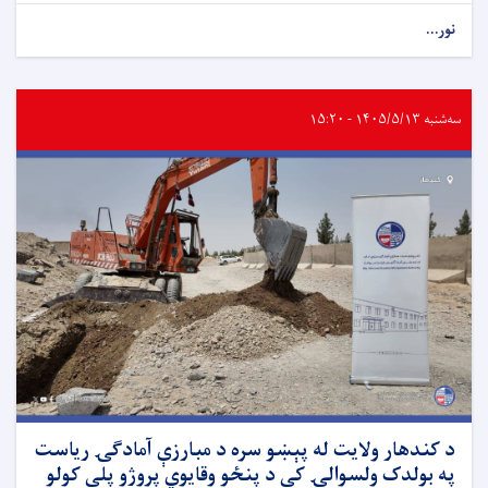
نور...
سه‌شنبه ۱۴۰۵/۵/۱۳ - ۱۵:۲۰
د کندهار ولایت له پېښو سره د مبارزې آمادګۍ ریاست
په بولدک ولسوالۍ کې د پنځو وقایوي پروژو پلي کولو