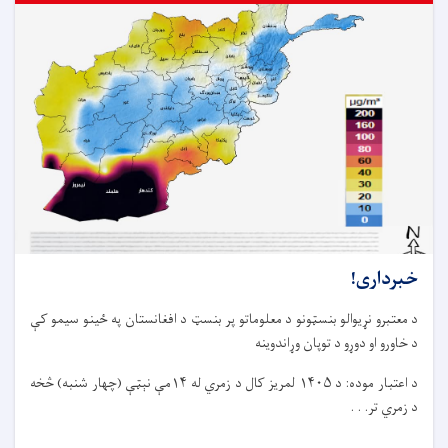
خبرداری!
د معتبرو نړیوالو بنسټونو د معلوماتو پر بنسټ د افغانستان په ځینو سیمو کې
د خاورو او دوړو د توپان وړاندوینه
د اعتبار موده: د ۱۴۰۵ لمریز کال د زمري له ۱۴مې نېټې (چهار شنبه) څخه
د زمري تر. . .