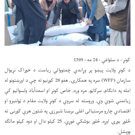
کونړ - د سلواغې - 24 مه - 1399
د کونړ ولایت پېښو پر وړاندې چمتووالي ریاست د خوراک نړیوال
سازمان (WFP) سره په همکارۍ, هغو 28 کورنیو ته چې د اورښتونو له
امله په دانګام, سرکاڼو, مره وره, خاص کونړ او اسعدآباد ولسوالیو کې
زیانمنې شوي وې, وروسته له سروې د کونړ ولایت مقام د ټولنیزو او
اقتصادي چارو مرستیالی اغلی برښنا شیرزۍ په شتون هرې کورنۍ ته
څلور بورۍ اوړه, څلور بوشکې غوړي, 25 کیلو دال او دوه کیلو مالګه
ووېشل.