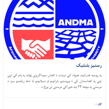
رسنیز بلنلیک
په روسیه فدراتیف هېواد کې مېشت د افغان سوداګریزې ټولنه په پام کې لري
چې په افغانستان کې د وروستیو بارانونو او سېلابونو له امله زیانمنو سره د
مرستې په موخه ۳۳ ټنه خوراکي مرستې نن ورځ د . . .
نور...