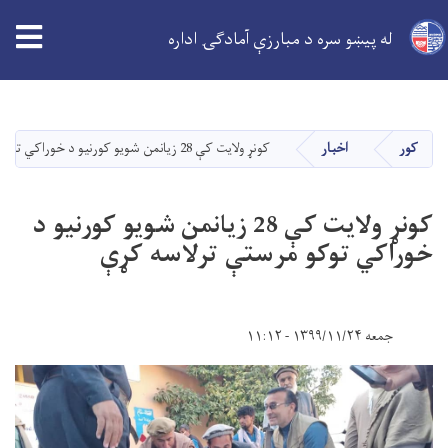
له پیښو سره د مبارزې آمادګۍ اداره
اصلي
منځپانګه
دانګل
کور
اخبار
کونړ ولایت کې 28 زیانمن شویو کورنیو د خوراکي توکو مرستې ترلاسه کړې
کونړ ولایت کې 28 زیانمن شویو کورنیو د
خوراکي توکو مرستې ترلاسه کړې
جمعه ۱۳۹۹/۱۱/۲۴ - ۱۱:۱۲