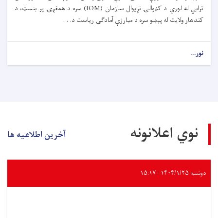
ترابي له لوري د کډوالۍ نړیوال سازمان (IOM) سره د همغږۍ پر بنسټ، د
کندهار ولایت له پېښو سره د مبارزې آمادګۍ ریاست د. . .
نور...
نوي اعلانونه
آخرین اطلاعیه ها
دوشنبه ۱۴۰۴/۱/۲۵ - ۱۵:۱۷