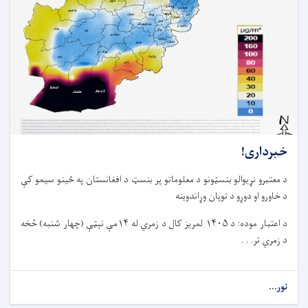
خبرداری!
د معتبرو نړیوالو بنسټونو د معلوماتو پر بنسټ د افغانستان په ځینو سیمو کې
د خاورو او دوړو د توپان وړاندوینه
د اعتبار موده: د ۱۴۰۵ لمریز کال د زمري له ۱۴مې نېټې (چهار شنبه) څخه
د زمري تر. . .
نور...