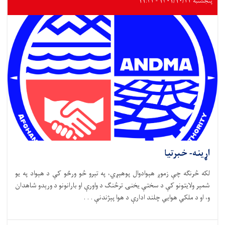
پنجشنبه ۱۴۰۱/۱۰/۲۲ - ۱۱:۴۲
اړینه- خبرتیا
لکه څرنګه چې زموږ هېوادوال پوهېږي، په تېرو څو ورځو کې د هېواد په یو
شمېر ولایتونو کې د سختې یخنۍ ترڅنګ د واورې او بارانونو د ورېدو شاهدان
و، او د ملکي هوايي چلند ادارې د هوا پېژندنې . . .