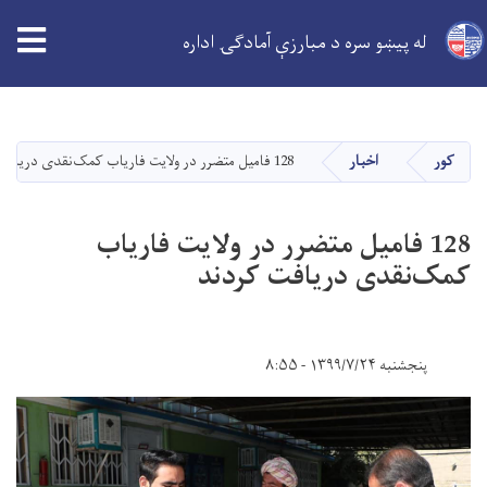
له پیښو سره د مبارزې آمادګۍ اداره
اصلي
منځپانګه
دانګل
کور
اخبار
128 فامیل متضرر در ولایت فاریاب کمک‌نقدی دریافت کردند
128 فامیل متضرر در ولایت فاریاب
کمک‌نقدی دریافت کردند
پنجشنبه ۱۳۹۹/۷/۲۴ - ۸:۵۵