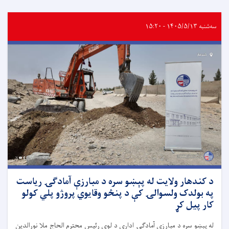
سه‌شنبه ۱۴۰۵/۵/۱۳ - ۱۵:۲۰
د کندهار ولایت له پېښو سره د مبارزې آمادګۍ ریاست
په بولدک ولسوالۍ کې د پنځو وقایوي پروژو پلي کولو
کار پیل کړ
له پېښو سره د مبارزې آمادګۍ ادارې د لوی رئیس محترم الحاج ملا نورالدین