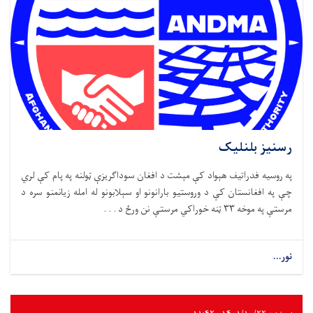
رسنیز بلنلیک
په روسیه فدراتیف هېواد کې مېشت د افغان سوداګریزې ټولنه په پام کې لري
چې په افغانستان کې د وروستیو بارانونو او سېلابونو له امله زیانمنو سره د
مرستې په موخه ۳۳ ټنه خوراکي مرستې نن ورځ د . . .
نور...