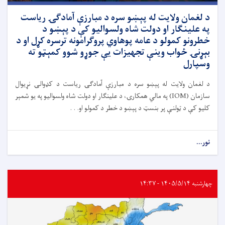
د لغمان ولایت له پېښو سره د مبارزې آمادګۍ ریاست
په علینګار او دولت شاه ولسوالیو کې د پېښو د
خطرونو کمولو د عامه پوهاوي پروګرامونه ترسره کړل او د
بېړنۍ ځواب وینې تجهیزات یې جوړو شوو کمېټو ته
وسپارل
د لغمان ولایت له پېښو سره د مبارزې آمادګۍ ریاست د کډوالۍ نړیوال
سازمان (IOM) په مالي همکارۍ، د علینګار او دولت شاه ولسوالیو په یو شمېر
کلیو کې د ټولنې پر بنسټ د پېښو د خطر د کمولو او. . .
نور...
چهارشنبه ۱۴۰۵/۵/۱۴ - ۱۴:۳۷