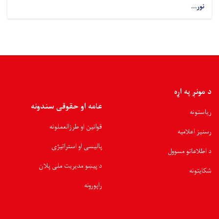
نور...
د مونږ په اړه
عامه او حقوقی سندونه
ریاستونه
قوانین او طرزالعملونه
رسنیز اعلامیه
پالیسی او استراتیژی
د اطلاعاتو مسوول
د پیښو مدیریت ملی پلان
شکایتونه
راپورونه