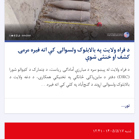
د فراه ولایت په بالابلوک ولسوالۍ کې اته فیره مرمۍ
کشف او خنثی شوې
د فراه ولایت له پېښو سره د مبارزې آمادګۍ ریاست، د ډنمارک د کډوالو شورا
(DRC) دفتر د ماین‌پاکۍ څانګې په تخنیکي همکارۍ، د دغه ولایت د
بالابلوک ولسوالۍ اړوند د ګنج‌آباد په کلي کې اته فیره. . .
نور...
شنبه ۱۴۰۵/۵/۱۷ - ۱۲:۴۱