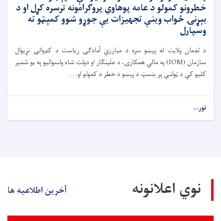
خطرونو کمولو د عامه پوهاوي پروګرامونه ترسره کړل او د
بېړنۍ ځواب وینې تجهیزات یې جوړو شوو کمېټو ته
وسپارل
د لغمان ولایت له پېښو سره د مبارزې آمادګۍ ریاست د کډوالۍ نړیوال
سازمان (IOM) په مالي همکارۍ، د علینګار او دولت شاه ولسوالیو په یو شمېر
کلیو کې د ټولنې پر بنسټ د پېښو د خطر د کمولو او. . .
نور...
نوي اعلانونه
آخرین اطلاعیه ها