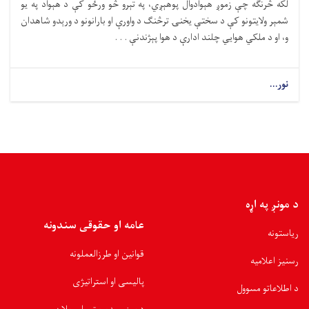
لکه څرنګه چې زموږ هېوادوال پوهېږي، په تېرو څو ورځو کې د هېواد په یو
شمېر ولایتونو کې د سختې یخنۍ ترڅنګ د واورې او بارانونو د ورېدو شاهدان
و، او د ملکي هوايي چلند ادارې د هوا پېژندنې . . .
نور...
د مونږ په اړه
عامه او حقوقی سندونه
ریاستونه
قوانین او طرزالعملونه
رسنیز اعلامیه
پالیسی او استراتیژی
د اطلاعاتو مسوول