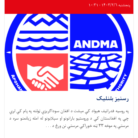
پنجشنبه ۱۴۰۳/۲/۶ - ۱۰:۳۱
رسنیز بلنلیک
په روسیه فدراتیف هېواد کې مېشت د افغان سوداګریزې ټولنه په پام کې لري
چې په افغانستان کې د وروستیو بارانونو او سېلابونو له امله زیانمنو سره د
مرستې په موخه ۳۳ ټنه خوراکي مرستې نن ورځ د . . .