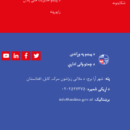
د پیښو مدیریت ملی پلان
شکایتونه
راپورونه
د پیښو په وړاندی
Youtube
LinkedIn
Facebook
Twitter
د چمتو والی ادارې
پته
: شهر آرا برج، د ملالی زیژنتون سرک, کابل, افغانستان
د اړیکی شمیره
: ۰۲۰۲۵۲۷۳۷۵
برښنالیک
: info@andma.gov.af