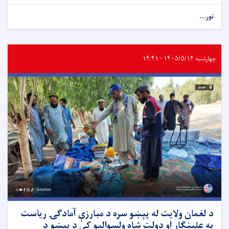
نور...
چهارشنبه ۱۴۰۵/۵/۱۴ - ۱۴:۴۱
د لغمان ولایت له پېښو سره د مبارزې آمادګۍ ریاست
په علینګار او دولت شاه ولسوالیو کې د پېښو د