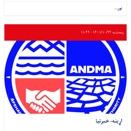
نور...
پنجشنبه ۱۴۰۱/۱۰/۲۲ - ۱۱:۴۲
اړینه- خبرتیا