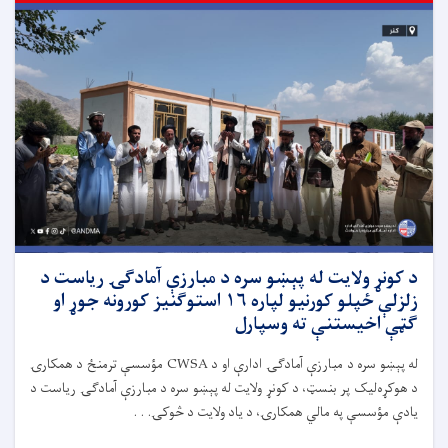
د کونړ ولایت له پېښو سره د مبارزې آمادګۍ ریاست د
زلزلې ځپلو کورنیو لپاره ۱۶ استوګنیز کورونه جوړ او
ګټې اخیستنې ته وسپارل
له پېښو سره د مبارزې آمادګۍ ادارې او د CWSA مؤسسې ترمنځ د همکارۍ
د هوکړه‌لیک پر بنسټ، د کونړ ولایت له پېښو سره د مبارزې آمادګۍ ریاست د
یادې مؤسسې په مالي همکارۍ، د یاد ولایت د څوکۍ. . .