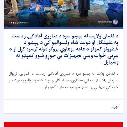
د لغمان ولایت له پېښو سره د مبارزې آمادګۍ ریاست
په علینګار او دولت شاه ولسوالیو کې د پېښو د
خطرونو کمولو د عامه پوهاوي پروګرامونه ترسره کړل او د
بېړنۍ ځواب وینې تجهیزات یې جوړو شوو کمېټو ته
وسپارل
د لغمان ولایت له پېښو سره د مبارزې آمادګۍ ریاست د کډوالۍ نړیوال
سازمان (IOM) په مالي همکارۍ، د علینګار او دولت شاه ولسوالیو په یو شمېر
کلیو کې د ټولنې پر بنسټ د پېښو د خطر د کمولو او. . .
نور...