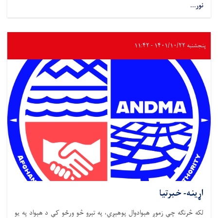
نور...
پنجشنبه ۱۴۰۱/۱۰/۲۲ - ۱۱:۴۲
اړینه- خبرتیا
لکه څرنګه چې زموږ هېوادوال پوهېږي، په تېرو څو ورځو کې د هېواد په یو