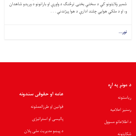
شمېر ولایتونو کې د سختې یخنۍ ترڅنګ د واورې او بارانونو د ورېدو شاهدان
و، او د ملکي هوايي چلند ادارې د هوا پېژندنې . . .
نور...
د مونږ په اړه
عامه او حقوقی سندونه
ریاستونه
قوانین او طرزالعملونه
رسنیز اعلامیه
پالیسی او استراتیژی
د اطلاعاتو مسوول
د پیښو مدیریت ملی پلان
شکایتونه