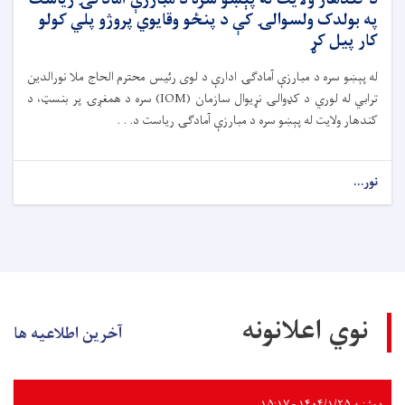
د کندهار ولایت له پېښو سره د مبارزې آمادګۍ ریاست
په بولدک ولسوالۍ کې د پنځو وقایوي پروژو پلي کولو
کار پیل کړ
له پېښو سره د مبارزې آمادګۍ ادارې د لوی رئیس محترم الحاج ملا نورالدین
ترابي له لوري د کډوالۍ نړیوال سازمان (IOM) سره د همغږۍ پر بنسټ، د
کندهار ولایت له پېښو سره د مبارزې آمادګۍ ریاست د. . .
نور...
نوي اعلانونه
آخرین اطلاعیه ها