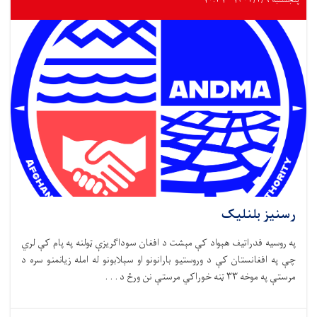
پنجشنبه ۱۴۰۳/۲/۶ - ۱۰:۳۱
رسنیز بلنلیک
په روسیه فدراتیف هېواد کې مېشت د افغان سوداګریزې ټولنه په پام کې لري
چې په افغانستان کې د وروستیو بارانونو او سېلابونو له امله زیانمنو سره د
مرستې په موخه ۳۳ ټنه خوراکي مرستې نن ورځ د . . .