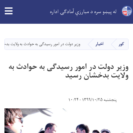
tion
له پیښو سره د مبارزې آمادګۍ اداره
اصلي
منځپانګه
دانګل
کور
اخبار
وزیر دولت در امور رسیدگی به حوادث به ولایت بدخش
وزیر دولت در امور رسیدگی به حوادث به
ولایت بدخشان رسید
پنجشنبه ۱۳۹۹/۱۰/۲۵ - ۱۰:۲۴