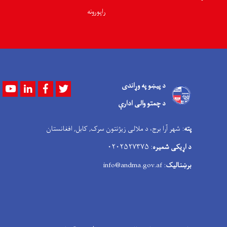
راپورونه
د پیښو په وړاندی
Youtube
LinkedIn
Facebook
Twitter
د چمتو والی ادارې
پته
: شهر آرا برج، د ملالی زیژنتون سرک, کابل, افغانستان
د اړیکی شمیره
: ۰۲۰۲۵۲۷۳۷۵
برښنالیک
: info@andma.gov.af