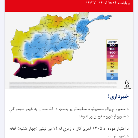
چهارشنبه ۱۴۰۵/۵/۱۴ - ۱۴:۳۷
خبرداری!
د معتبرو نړیوالو بنسټونو د معلوماتو پر بنسټ د افغانستان په ځینو سیمو کې
د خاورو او دوړو د توپان وړاندوینه
د اعتبار موده: د ۱۴۰۵ لمریز کال د زمري له ۱۴مې نېټې (چهار شنبه) څخه
د زمري تر. . .