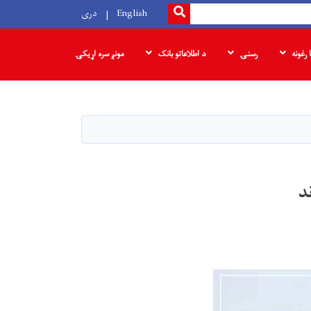
SEARCH
English
دری
ا رغونه
رسنۍ
د اطلاعاتو بانک
مونږ سره اړیکۍ