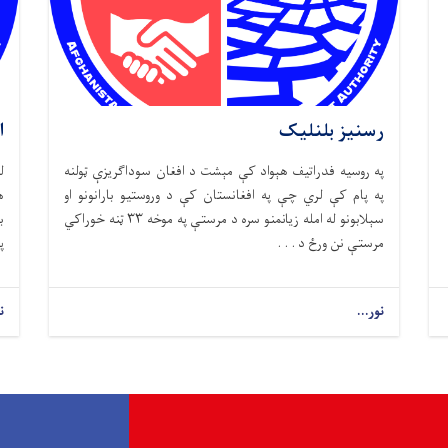
رسنیز بلنلیک
ا
په روسیه فدراتیف هېواد کې مېشت د افغان سوداګریزې ټولنه
ل
په پام کې لري چې په افغانستان کې د وروستیو بارانونو او
ه
سېلابونو له امله زیانمنو سره د مرستې په موخه ۳۳ ټنه خوراکي
ب
مرستې نن ورځ د . . .
پ
نور...
ن