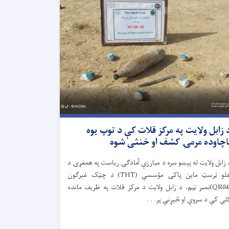
 زابل ولایت په مرکز قلات کې د توپ یوه
اچاوده مرمۍ کشف او خنثی شوه
 زابل ولایت له پېښو سره د مبارزې آمادګۍ ریاست په همغږۍ د
هلو ټرسټ ماین پاکۍ مؤسسې (THT) د چټک غبرګون
(QR04)نمبر ټیم، د زابل ولایت د مرکز قلات په ظریف مانده
لي کې د سروې او څېړنې پر. . .