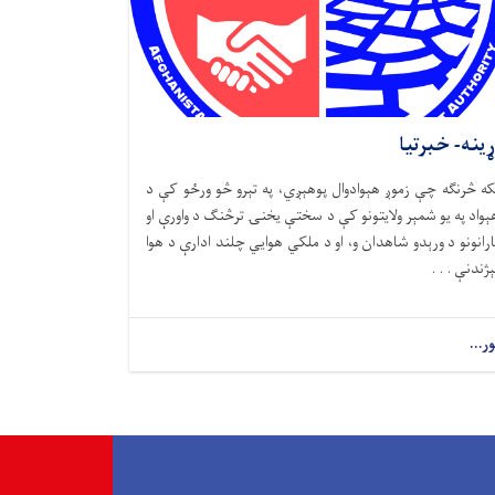
ړینه- خبرتیا
که څرنګه چې زموږ هېوادوال پوهېږي، په تېرو څو ورځو کې د
ېواد په یو شمېر ولایتونو کې د سختې یخنۍ ترڅنګ د واورې او
ارانونو د ورېدو شاهدان و، او د ملکي هوايي چلند ادارې د هوا
ېژندنې . . .
ور...