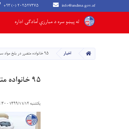
+۹۳ (۰) ۲۰۲۵۲۷۳۷۵
info@andma.gov.af
Main navigation
له پیښو سره د مبارزې آمادګۍ اداره
کور
اخبار
۹۵ خانواده متضرر در بلخ مواد سوخت و البسه دریافت کردند
۹۵ خانواده متضرر در بلخ مواد سوخت و البسه دریافت کردند
یکشنبه ۱۳۹۹/۱۱/۱۲ - ۱۷:۳۰