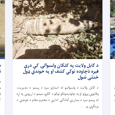
د کابل ولایت په کلکان ولسوالۍ کې درې
د
فیره ناچاوده توکي کشف او په خوندي ډول
ن
خنثی شول
د
د کابل ولایت د ولسوالیو له استازو سره د پېښو د مدیریت،
تړ
وقایوي پروژو او په چاودېدونکو توکو د ککړو سیمو د ارزونې په اړه
ت
له پېښو سره د مبارزې آمادګۍ ادارې د محترم مقام د غونډې د
ک
پرېکړې پر. . .