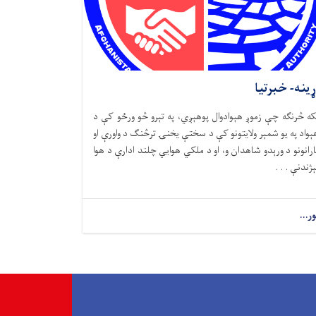
ړینه- خبرتیا
که څرنګه چې زموږ هېوادوال پوهېږي، په تېرو څو ورځو کې د
ېواد په یو شمېر ولایتونو کې د سختې یخنۍ ترڅنګ د واورې او
ارانونو د ورېدو شاهدان و، او د ملکي هوايي چلند ادارې د هوا
ېژندنې . . .
ور...