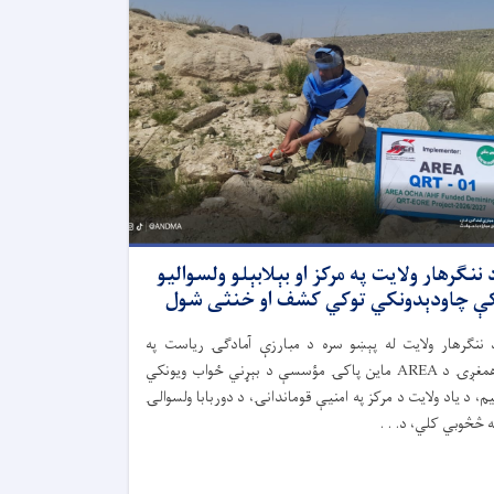
 ننګرهار ولایت په مرکز او بېلابېلو ولسوالیو
ې چاودېدونکي توکي کشف او خنثی شول
 ننګرهار ولایت له پېښو سره د مبارزې آمادګۍ ریاست په
همغږۍ د AREA ماین پاکۍ مؤسسې د بېړني ځواب ویونکي
یم، د یاد ولایت د مرکز په امنیې قوماندانۍ، د دوربابا ولسوالۍ
ه څڅوبي کلي، د. . .