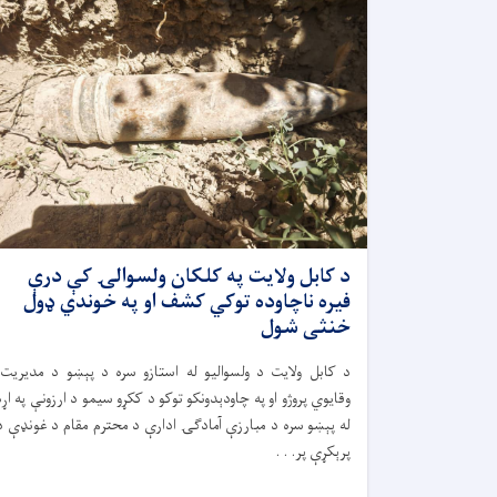
د کابل ولایت په کلکان ولسوالۍ کې درې
فیره ناچاوده توکي کشف او په خوندي ډول
خنثی شول
د کابل ولایت د ولسوالیو له استازو سره د پېښو د مدیریت،
وقایوي پروژو او په چاودېدونکو توکو د ککړو سیمو د ارزونې په اړه
له پېښو سره د مبارزې آمادګۍ ادارې د محترم مقام د غونډې د
پرېکړې پر. . .