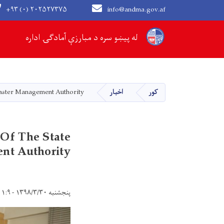
+۹۳ (۰) ۲۰۲۵۲۷۳۷۵
info@andma.gov.af
Main navigation
له پیښو سره د مبارزې آمادګۍ اداره
کور
اخبار
isaster Management Authority
 Of The State
nt Authority
پنجشنبه ۱۳۹۸/۳/۳۰ - ۱۱:۹