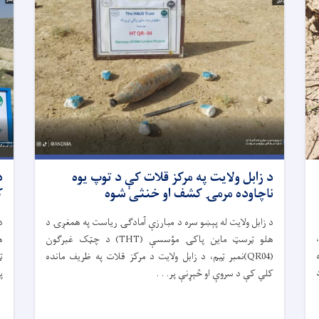
د زابل ولایت په مرکز قلات کې د توپ یوه
د
ناچاوده مرمۍ کشف او خنثی شوه
ک
د زابل ولایت له پېښو سره د مبارزې آمادګۍ ریاست په همغږۍ د
د
هلو ټرسټ ماین پاکۍ مؤسسې (THT) د چټک غبرګون
(QR04)نمبر ټیم، د زابل ولایت د مرکز قلات په ظریف مانده
ټ
کلي کې د سروې او څېړنې پر. . .
پ