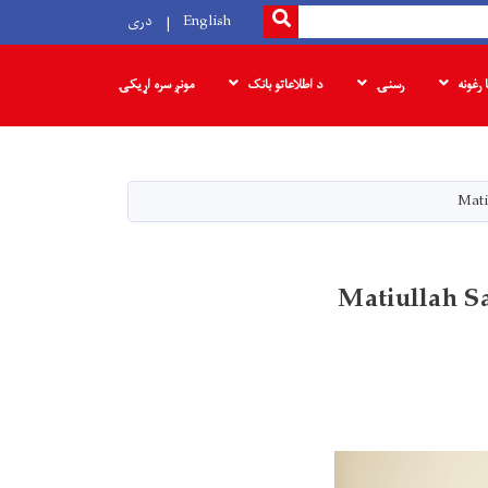
SEARCH
English
دری
ا رغونه
رسنۍ
د اطلاعاتو بانک
مونږ سره اړیکۍ
Mati
Matiullah S