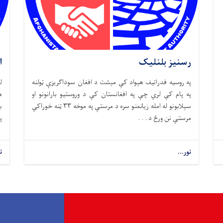
رسنیز بلنلیک
ا
په روسیه فدراتیف هېواد کې مېشت د افغان سوداګریزې ټولنه
ل
په پام کې لري چې په افغانستان کې د وروستیو بارانونو او
ه
سېلابونو له امله زیانمنو سره د مرستې په موخه ۳۳ ټنه خوراکي
ب
مرستې نن ورځ د . . .
پ
نور...
ن