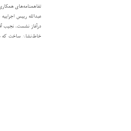
تفاهمنامه‌های همکاری
درآغاز نشست، نجیب آقا
خاطرنشان ساخت که با
گیرد. وی همچنان از تم
جلسه، دکتر میرویس ب
رییس عمومی شرکت برشن
یما شمس رییس عمومی 
حوادث تعهد سپردند که 