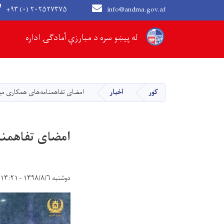
+۹۳ (۰) ۲۰۲۵۲۷۳۷۵
info@andma.gov.af
Main navigation
له پیښو سره د مبارزې آمادګۍ اداره
کور
اخبار
امضای تفاهمنامه‌های همکاری میا
امضای تفاهمنا
دوشنبه ۱۳۹۸/۸/۶ - ۱۳:۲۱