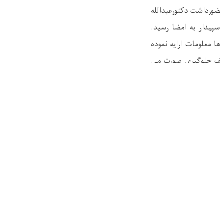
ورداشت دکتورعبدالله
لامی افغانستان بعد از ظهر دوشنبه (6عقرب 1398) درقصر سپیدار به امضا رسید.
 معلومات ارایه نموده
لف جلوگیری صورت می
 مذکور گردید. در این
نجنیر امان‌الله غالب
تقل ارگانهای محلی و
 در امور رسیدگی به
می دهند
.