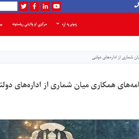
Twitter
Facebook
LinkedIn
Youtube
لټون
زمونږ په اړه
مرکزي او ولایتي ریاستونه
بی
اصلي
منځپانګه
دانګل
ن شماری از اداره‌های دولتی
مه‌های همکاری میان شماری از اداره‌های دولت