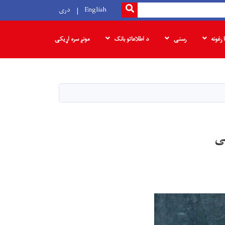
SEARCH
English
دری
ا رغونه
رسنۍ
د اطلاعاتو بانک
مونږ سره اړیکۍ
ی