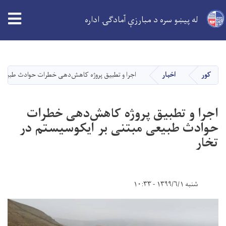
tion
له پیښو سره د مبارزې آمادګۍ اداره
اصلي
منځپانګه
دانګل
کور
اخبار
اجرا و تطبیق پروژه کاهش‌دهی خطرات حوادث طبیعی 
اجرا و تطبیق پروژه کاهش‌دهی خطرات
حوادث طبیعی مبتنی بر ایکوسیستم در
تخار
شنبه ۱۳۹۹/۶/۱ - ۱۰:۳۳