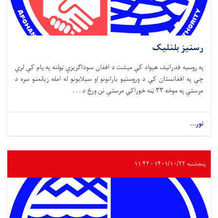
رسنیز بلنلیک
په روسیه فدراتیف هېواد کې مېشت د افغان سوداګریزې ټولنه په پام کې لري
چې په افغانستان کې د وروستیو بارانونو او سېلابونو له امله زیانمنو سره د
مرستې په موخه ۳۳ ټنه خوراکي مرستې نن ورځ د . . .
نور...
پنجشنبه ۱۴۰۱/۱۰/۲۲ - ۱۱:۴۲