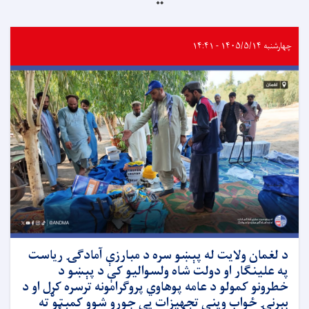
چهارشنبه ۱۴۰۵/۵/۱۴ - ۱۴:۴۱
د لغمان ولایت له پېښو سره د مبارزې آمادګۍ ریاست
په علینګار او دولت شاه ولسوالیو کې د پېښو د
خطرونو کمولو د عامه پوهاوي پروګرامونه ترسره کړل او د
بېړنۍ ځواب وینې تجهیزات یې جوړو شوو کمېټو ته