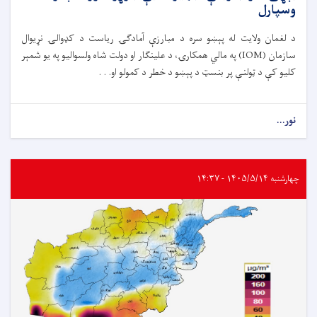
وسپارل
د لغمان ولایت له پېښو سره د مبارزې آمادګۍ ریاست د کډوالۍ نړیوال
سازمان (IOM) په مالي همکارۍ، د علینګار او دولت شاه ولسوالیو په یو شمېر
کلیو کې د ټولنې پر بنسټ د پېښو د خطر د کمولو او. . .
نور...
چهارشنبه ۱۴۰۵/۵/۱۴ - ۱۴:۳۷