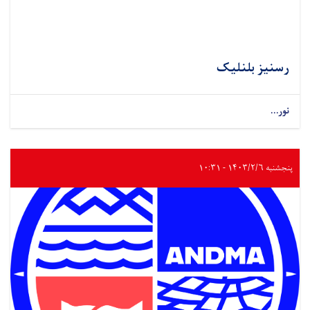
رسنیز بلنلیک
نور...
پنجشنبه ۱۴۰۳/۲/۶ - ۱۰:۳۱