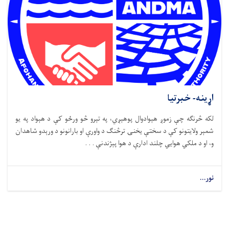
اړینه- خبرتیا
لکه څرنګه چې زموږ هېوادوال پوهېږي، په تېرو څو ورځو کې د هېواد په یو
شمېر ولایتونو کې د سختې یخنۍ ترڅنګ د واورې او بارانونو د ورېدو شاهدان
و، او د ملکي هوايي چلند ادارې د هوا پېژندنې . . .
نور...