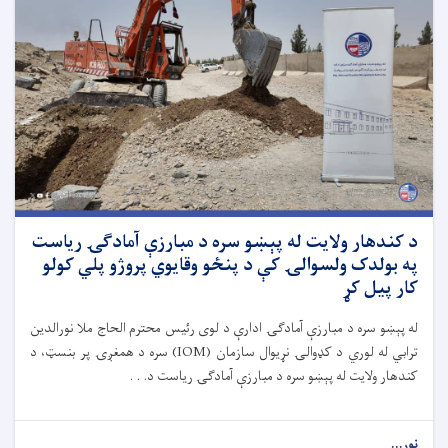
د کندهار ولایت له پېښو سره د مبارزې آمادګۍ ریاست
په بولدک ولسوالۍ کې د پنځو وقایوي پروژو پلي کولو
کار پیل کړ
له پېښو سره د مبارزې آمادګۍ ادارې د لوی رئیس محترم الحاج ملا نورالدین
ترابي له لوري د کډوالۍ نړیوال سازمان (IOM) سره د همغږۍ پر بنسټ، د
کندهار ولایت له پېښو سره د مبارزې آمادګۍ ریاست د. . .
نور...