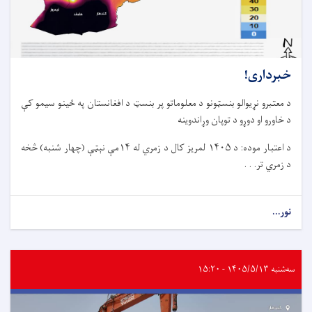
خبرداری!
د معتبرو نړیوالو بنسټونو د معلوماتو پر بنسټ د افغانستان په ځینو سیمو کې
د خاورو او دوړو د توپان وړاندوینه
د اعتبار موده: د ۱۴۰۵ لمریز کال د زمري له ۱۴مې نېټې (چهار شنبه) څخه
د زمري تر. . .
نور...
سه‌شنبه ۱۴۰۵/۵/۱۳ - ۱۵:۲۰