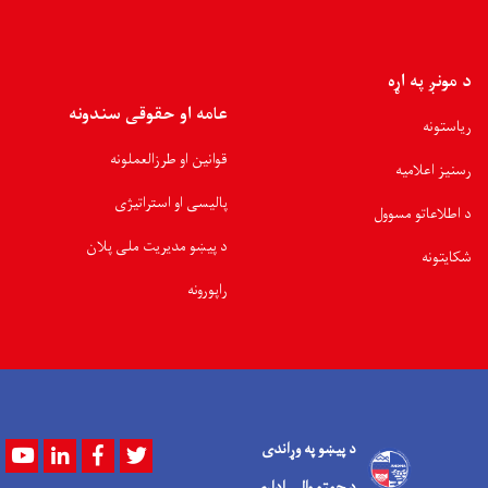
د مونږ په اړه
عامه او حقوقی سندونه
ریاستونه
قوانین او طرزالعملونه
رسنیز اعلامیه
پالیسی او استراتیژی
د اطلاعاتو مسوول
د پیښو مدیریت ملی پلان
شکایتونه
راپورونه
د پیښو په وړاندی
Youtube
LinkedIn
Facebook
Twitter
د چمتو والی ادارې