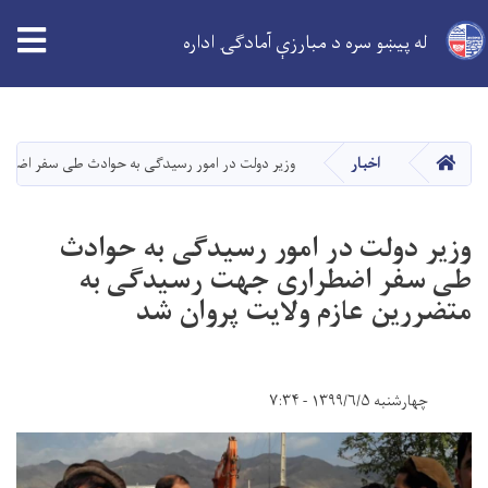
له پیښو سره د مبارزې آمادګۍ اداره
اصلي
منځپانګه
دانګل
کور
اخبار
وزیر دولت در امور رسیدگی به حوادث طی سفر اضطرا
وزیر دولت در امور رسیدگی به حوادث
طی سفر اضطراری جهت رسیدگی به
متضررین عازم ولایت پروان شد
چهارشنبه ۱۳۹۹/۶/۵ - ۷:۳۴