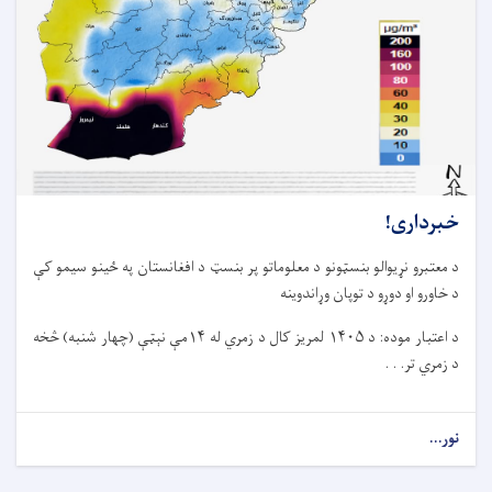
خبرداری!
د معتبرو نړیوالو بنسټونو د معلوماتو پر بنسټ د افغانستان په ځینو سیمو کې
د خاورو او دوړو د توپان وړاندوینه
د اعتبار موده: د ۱۴۰۵ لمریز کال د زمري له ۱۴مې نېټې (چهار شنبه) څخه
د زمري تر. . .
نور...