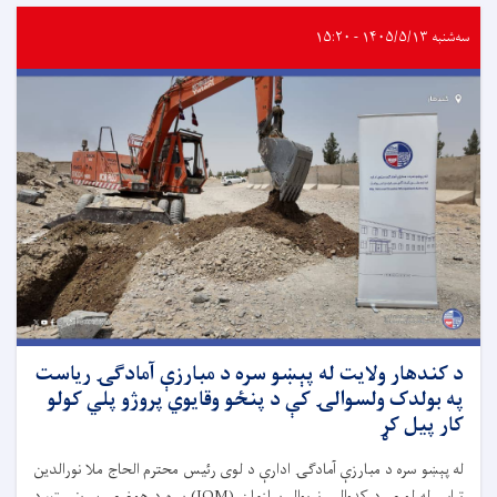
سه‌شنبه ۱۴۰۵/۵/۱۳ - ۱۵:۲۰
د کندهار ولایت له پېښو سره د مبارزې آمادګۍ ریاست
په بولدک ولسوالۍ کې د پنځو وقایوي پروژو پلي کولو
کار پیل کړ
له پېښو سره د مبارزې آمادګۍ ادارې د لوی رئیس محترم الحاج ملا نورالدین
ترابي له لوري د کډوالۍ نړیوال سازمان (IOM) سره د همغږۍ پر بنسټ، د