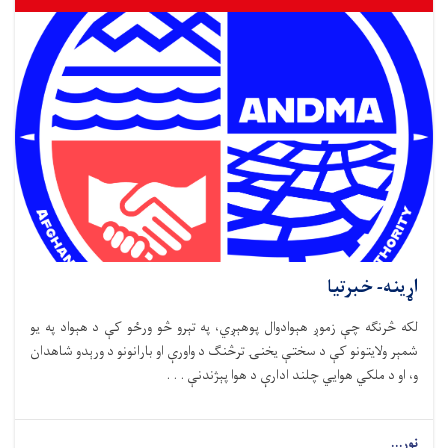
اړینه- خبرتیا
لکه څرنګه چې زموږ هېوادوال پوهېږي، په تېرو څو ورځو کې د هېواد په یو
شمېر ولایتونو کې د سختې یخنۍ ترڅنګ د واورې او بارانونو د ورېدو شاهدان
و، او د ملکي هوايي چلند ادارې د هوا پېژندنې . . .
نور...