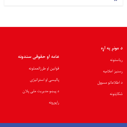
د مونږ په اړه
عامه او حقوقی سندونه
ریاستونه
قوانین او طرزالعملونه
رسنیز اعلامیه
پالیسی او استراتیژی
د اطلاعاتو مسوول
د پیښو مدیریت ملی پلان
شکایتونه
راپورونه