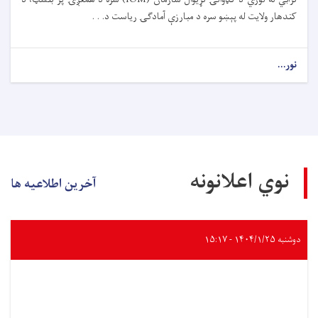
کندهار ولایت له پېښو سره د مبارزې آمادګۍ ریاست د. . .
نور...
نوي اعلانونه
آخرین اطلاعیه ها
دوشنبه ۱۴۰۴/۱/۲۵ - ۱۵:۱۷