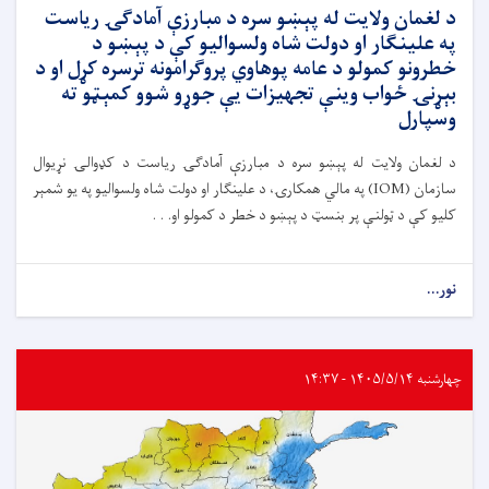
د لغمان ولایت له پېښو سره د مبارزې آمادګۍ ریاست
په علینګار او دولت شاه ولسوالیو کې د پېښو د
خطرونو کمولو د عامه پوهاوي پروګرامونه ترسره کړل او د
بېړنۍ ځواب وینې تجهیزات یې جوړو شوو کمېټو ته
وسپارل
د لغمان ولایت له پېښو سره د مبارزې آمادګۍ ریاست د کډوالۍ نړیوال
سازمان (IOM) په مالي همکارۍ، د علینګار او دولت شاه ولسوالیو په یو شمېر
کلیو کې د ټولنې پر بنسټ د پېښو د خطر د کمولو او. . .
نور...
چهارشنبه ۱۴۰۵/۵/۱۴ - ۱۴:۳۷