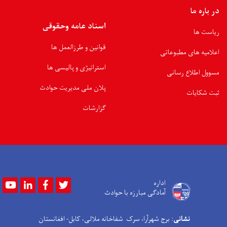
در باره ما
اسناد عامه وحقوقی
ریاست ها
قوانین و طرزالعمل ها
اعلامیه های مطبوعاتی
استراتیژی و پالیسی ها
مسوول اطلاع رسانی
پلان ملی مدیریت حوادث
ثبت شکایات
گزارشات
Youtube
LinkedIn
Facebook
Twitter
اداره
آمادگی مبارزه با حوادث
نشانی
: برج شهرآرا، سرک شفاخانه ملالی، کابل- افغانستان