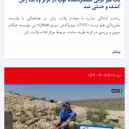
یک فیر مرمی منفجرناشده توپ در مرکز ولایت زابل
کشف و خنثی شد
ریاست آمادگی مبارزه با حوادث ولایت زابل، در هماهنگی با مؤسسه
ماین‌پاکی هلو ترست (THT)، تیم واکنش سریع (QR04) این مؤسسه، هنگام
سروی و بررسی در قریه ظریف مانده، مربوط مرکز قلات ولایت زابل. . .
بیشتر
شنبه ۱۴۰۵/۵/۱۷ - ۱۵:۴