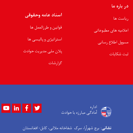
در باره ما
اسناد عامه وحقوقی
ریاست ها
قوانین و طرزالعمل ها
اعلامیه های مطبوعاتی
استراتیژی و پالیسی ها
مسوول اطلاع رسانی
پلان ملی مدیریت حوادث
ثبت شکایات
گزارشات
Youtube
LinkedIn
Facebook
Twitter
اداره
آمادگی مبارزه با حوادث
نشانی
: برج شهرآرا، سرک شفاخانه ملالی، کابل- افغانستان